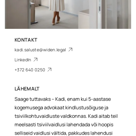
KONTAKT
kadi.saluste@widen.legal
LinkedIn
+372 640 0250
LÄHEMALT
Saage tuttavaks – Kadi, enam kui 5-aastase
kogemusega advokaat kindlustusõiguse ja
tsiviilkohtuvaidluste valdkonnas. Kadi aitab teil
meelsasti tsiviilvaidlusi lahendada või hoopis
selliseid vaidlusi vältida, pakkudes lahendusi