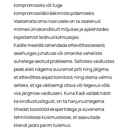
kompromissiks või tuge
kompromissiläbirääkimiste pidamiseks.
Vaatamata oma noorusele on ta osalenud
mitmes ühiskondlikult mõjukas ja ajalehtedes
kajastamist leidnud kohtuasjas.
Kadile meeldib lahendada ettevõttesiseseid,
sealhulgas juhatuse või omanike vaheliste
suhetega seotud probleeme. Sellistes vaidlustes
peab alati nägema suuremat pilti ning jälgima,
et ettevõttes asjad toimiksid, ning olema valmis
selleks, et iga väiksemgi otsus või tegevus võib
viia järgmise vaidluseni. Kuna Kadi valdab hästi
ka kindlustusõigust, on ta harjunud tegema
tihedat koostööd ekspertidega ja süvenema
tehnilistesse küsimustesse, et saavutada
kliendi jaoks parim tulemus.