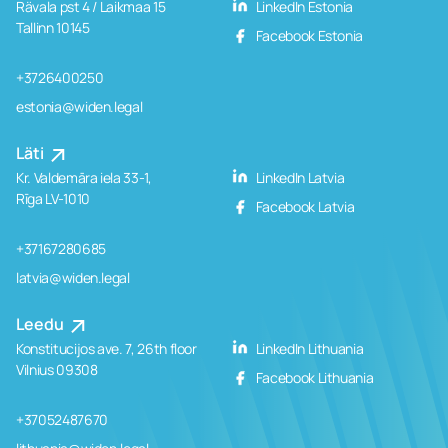
Rävala pst 4 / Laikmaa 15
LinkedIn Estonia
Tallinn 10145
Facebook Estonia
+3726400250
estonia@widen.legal
Läti
Kr. Valdemāra iela 33-1,
LinkedIn Latvia
Rīga LV-1010
Facebook Latvia
+37167280685
latvia@widen.legal
Leedu
Konstitucijos ave. 7, 26th floor
LinkedIn Lithuania
Vilnius 09308
Facebook Lithuania
+37052487670