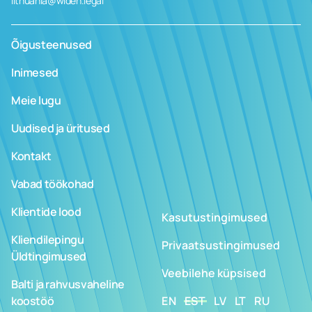
lithuania@widen.legal
Õigusteenused
Inimesed
Meie lugu
Uudised ja üritused
Kontakt
Vabad töökohad
Klientide lood
Kasutustingimused
Kliendilepingu
Privaatsustingimused
Üldtingimused
Veebilehe küpsised
Balti ja rahvusvaheline
koostöö
EN
EST
LV
LT
RU