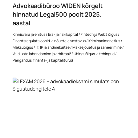
Advokaadibüroo WIDEN kõrgelt
hinnatud Legal500 poolt 2025.
aastal
Kinnisvara ja ehitus
/
Era- ja riskikapital
/
Fintech ja Web3 õigus
/
Finantsregulatsioonid ja nõuetele vastavus
/
Kriminaalmenetlus
/
Maksuõigus
/
IT, IP ja andmekaitse
/
Maksejõuetus ja saneerimine
/
Vaidluste lahendamine ja arbitraaž
/
Ühinguõigus ja tehingud
/
Pangandus, finants- ja kapitaliturud