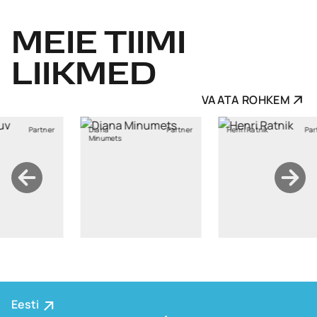
MEIE
TIIMI
LIIKMED
VAATA ROHKEM
Partner
Henri Ratnik
Partner
Kristi Sild
ts
Eesti