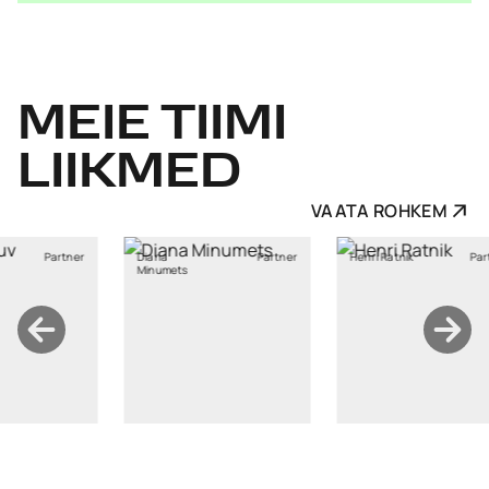
MEIE
TIIMI
LIIKMED
VAATA ROHKEM
Partner
Henri Ratnik
Partner
Kristi Sild
ts