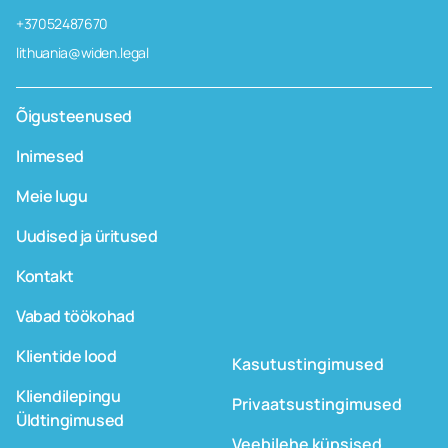
+37052487670
lithuania@widen.legal
Õigusteenused
Inimesed
Meie lugu
Uudised ja üritused
Kontakt
Vabad töökohad
Klientide lood
Kasutustingimused
Kliendilepingu
Privaatsustingimused
Üldtingimused
Veebilehe küpsised