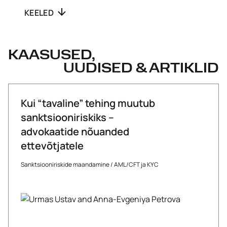
KEELED
KAASUSED,
UUDISED & ARTIKLID
Kui “tavaline” tehing muutub
sanktsiooniriskiks –
advokaatide nõuanded
ettevõtjatele
Sanktsiooniriskide maandamine
/
AML/CFT ja KYC