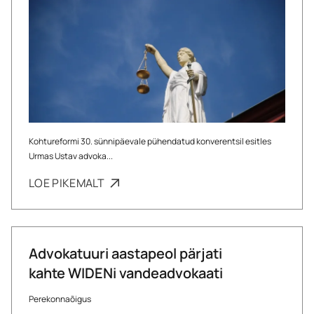
Kohtureformi 30. sünnipäevale pühendatud konverentsil esitles
Urmas Ustav advoka...
LOE PIKEMALT
Advokatuuri aastapeol pärjati
kahte WIDENi vandeadvokaati
Perekonnaõigus