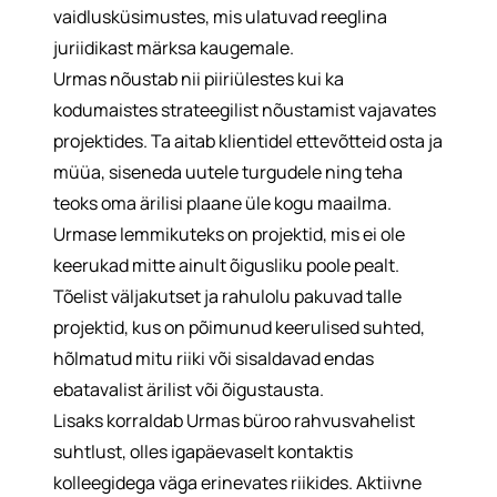
vaidlusküsimustes, mis ulatuvad reeglina
juriidikast märksa kaugemale.
Urmas nõustab nii piiriülestes kui ka
kodumaistes strateegilist nõustamist vajavates
projektides. Ta aitab klientidel ettevõtteid osta ja
müüa, siseneda uutele turgudele ning teha
teoks oma ärilisi plaane üle kogu maailma.
Urmase lemmikuteks on projektid, mis ei ole
keerukad mitte ainult õigusliku poole pealt.
Tõelist väljakutset ja rahulolu pakuvad talle
projektid, kus on põimunud keerulised suhted,
hõlmatud mitu riiki või sisaldavad endas
ebatavalist ärilist või õigustausta.
Lisaks korraldab Urmas büroo rahvusvahelist
suhtlust, olles igapäevaselt kontaktis
kolleegidega väga erinevates riikides. Aktiivne