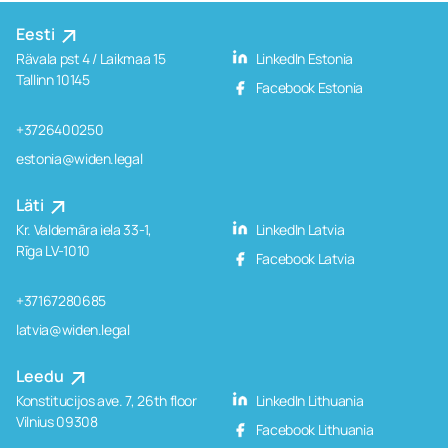
Eesti
Rävala pst 4 / Laikmaa 15
LinkedIn Estonia
Tallinn 10145
Facebook Estonia
+3726400250
estonia@widen.legal
Läti
Kr. Valdemāra iela 33-1,
LinkedIn Latvia
Rīga LV-1010
Facebook Latvia
+37167280685
latvia@widen.legal
Leedu
Konstitucijos ave. 7, 26th floor
LinkedIn Lithuania
Vilnius 09308
Facebook Lithuania