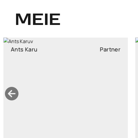
MEIE
Diana Minumets
Partner
diana.minumets@widen.legal
LinkedIn