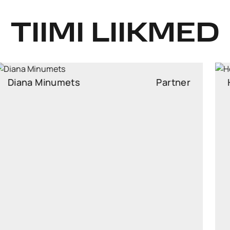
TIIMI LIIKMED
Henri Ratnik
Partner
henri.ratnik@widen.legal
LinkedIn