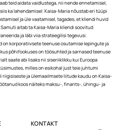
aab teid aidata vaidlustega, nii nende ennetamisel,
, siis ka lahendamisel. Kaisa-Maria nõustab eri tüüpi
tamisel ja üle vaatamisel, tagades, et kliendi huvid
l. Samuti aitab ta Kaisa-Maria kliendi soovitud
eerida ja läbi viia strateegilisi tegevusi.
d on korporatiivsete teenuse osutamise lepingute ja
, kus põhifookuses on töösuhted ja sarnased teenuse
t saate abi lisaks nii siseriiklikku kui Euroopa
üsimustes, milles on esikohal just teie juhtumi
i riigisiseste ja ülemaailmsete liitude kaudu on Kaisa-
töötanud koos näiteks maksu-, finants-, ühingu- ja
E
KONTAKT