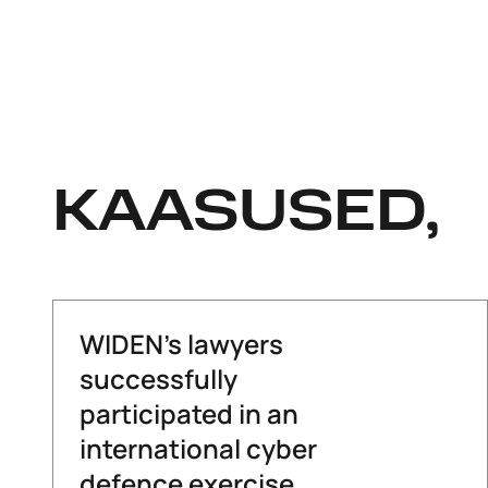
KAASUSED,
WIDEN’s lawyers
successfully
participated in an
international cyber
defence exercise