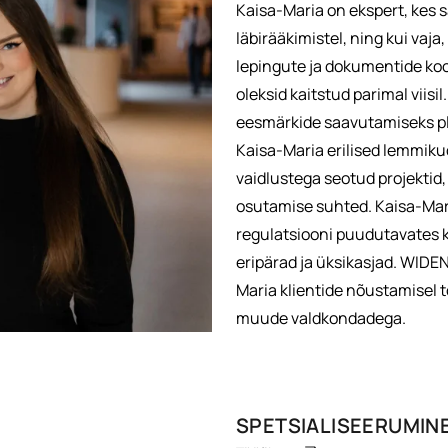
Kaisa-Maria on ekspert, kes s
läbirääkimistel, ning kui vaja
lepingute ja dokumentide koos
oleksid kaitstud parimal viisi
eesmärkide saavutamiseks plan
Kaisa-Maria erilised lemmiku
vaidlustega seotud projektid
osutamise suhted. Kaisa-Marial
regulatsiooni puudutavates k
eripärad ja üksikasjad. WIDEN
Maria klientide nõustamisel 
muude valdkondadega.
SPETSIALISEERUMIN