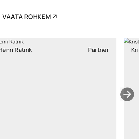
VAATA ROHKEM
Kristi Sild
Partner
kristi.sild@widen.legal
LinkedIn