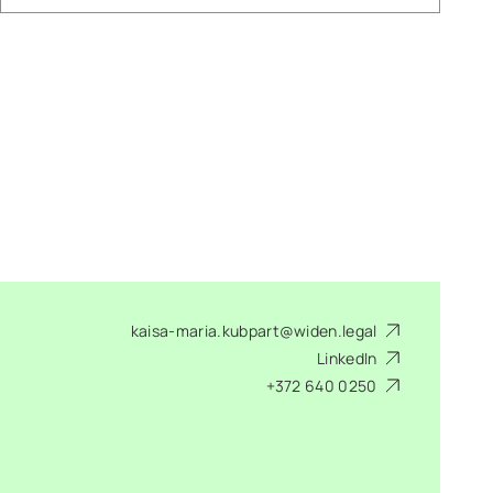
kaisa-maria.kubpart@widen.legal
LinkedIn
+372 640 0250