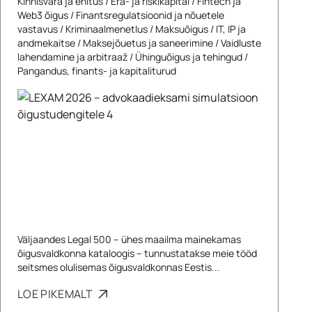
Kinnisvara ja ehitus
/
Era- ja riskikapital
/
Fintech ja
Web3 õigus
/
Finantsregulatsioonid ja nõuetele
vastavus
/
Kriminaalmenetlus
/
Maksuõigus
/
IT, IP ja
andmekaitse
/
Maksejõuetus ja saneerimine
/
Vaidluste
lahendamine ja arbitraaž
/
Ühinguõigus ja tehingud
/
Pangandus, finants- ja kapitaliturud
Väljaandes Legal 500 – ühes maailma mainekamas
õigusvaldkonna kataloogis – tunnustatakse meie tööd
seitsmes olulisemas õigusvaldkonnas Eestis...
LOE PIKEMALT