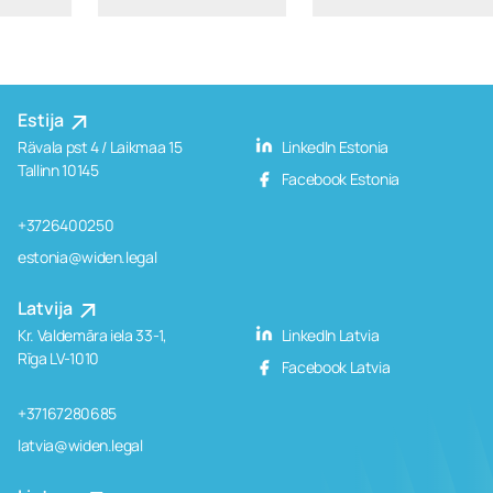
Estija
Rävala pst 4 / Laikmaa 15
LinkedIn Estonia
Tallinn 10145
Facebook Estonia
+3726400250
estonia@widen.legal
Latvija
Kr. Valdemāra iela 33-1,
LinkedIn Latvia
Rīga LV-1010
Facebook Latvia
+37167280685
latvia@widen.legal