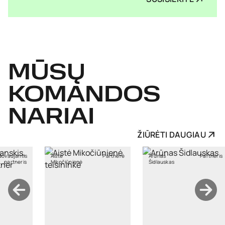
MŪSŲ
KOMANDOS
NARIAI
ŽIŪRĖTI DAUGIAU
Partnerė
Arūnas
Partneris
Asta
čiūnienė
Šidlauskas
Macijauskienė