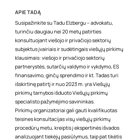
APIE
TADĄ
Susipažinkite su Tadu Elzbergu – advokatu,
turinčiu daugiau nei 20 metų patirties
konsultuojant viešojo ir privačiojo sektorių
subjektus įvairiais ir sudėtingais viešųjų pirkimų
klausimais: viešojo ir privačiojo sektorių
partnerystės, sutarčių valdymo ir vykdymo, ES
finansavimo, ginčų sprendimo ir kt. Tadas turi
išskirtinę patirtį ir nuo 2023 m. yra Viešųjų
pirkimų tarnybos išduoto Viešųjų pirkimų
specialisto pažymėjimo savininkas.
Pirkimų organizatoriai gali gauti kvalifikuotas
teisines konsultacijas visų viešųjų pirkimų
procedūrų metu, kreiptis į ekspertinės išvados
analizuojant tiekėjų pasiūlymus, taip pat tikėtis