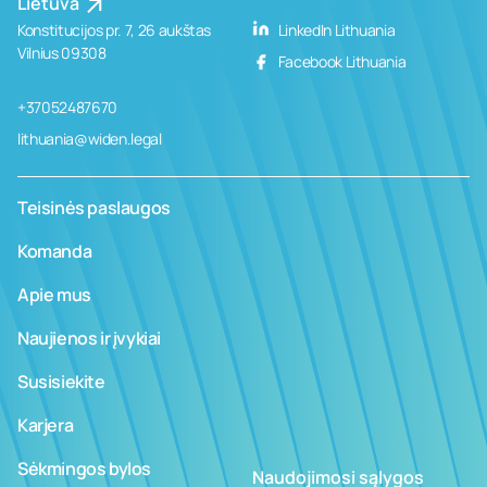
Lietuva
Konstitucijos pr. 7, 26 aukštas
LinkedIn Lithuania
Vilnius 09308
Facebook Lithuania
+37052487670
lithuania@widen.legal
Teisinės paslaugos
Komanda
Apie mus
Naujienos ir įvykiai
Susisiekite
Karjera
Sėkmingos bylos
Naudojimosi sąlygos