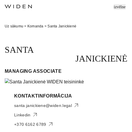
izvēlne
Uz sākumu
>
Komanda
>
Santa Janickienė
SANTA
JANICKIENĖ
MANAGING ASSOCIATE
KONTAKTINFORMĀCIJA
santa.janickiene@widen.legal
Linkedin
+370 6162 6789