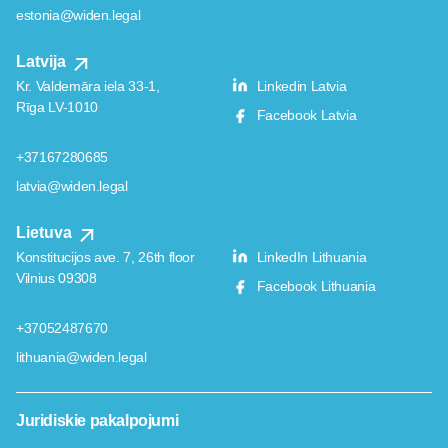
estonia@widen.legal
Latvija
Kr. Valdemāra iela 33-1,
Linkedin Latvia
Rīga LV-1010
Facebook Latvia
+37167280685
latvia@widen.legal
Lietuva
Konstitucijos ave. 7, 26th floor
LinkedIn Lithuania
Vilnius 09308
Facebook Lithuania
+37052487670
lithuania@widen.legal
Juridiskie pakalpojumi