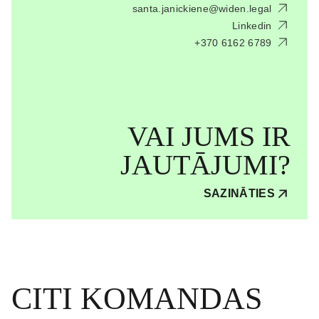
santa.janickiene@widen.legal
Linkedin
+370 6162 6789
VAI JUMS IR
JAUTĀJUMI?
SAZINĀTIES
CITI
KOMANDAS