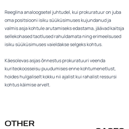
Reeglina analoogsetel juhtudel, kui prokuratuur on juba
oma positsiooni isiku süüküsimuses kujundanud ja
valmis asja kohtule arutamiseks edastama, jäävad kaitsja
sellekohased taotlused rahuldamata ning erimeelsused
isiku süüküsimuses vaieldakse selgeks kohtus.
Käesolevas asjas õnnestus prokuratuuri veenda
kuriteokoosseisu puudumises enne kohtumenetlust,
hoides hulgaliselt kokku nii ajalist kui rahalist ressursi
kohtus käimise arvelt.
OTHER