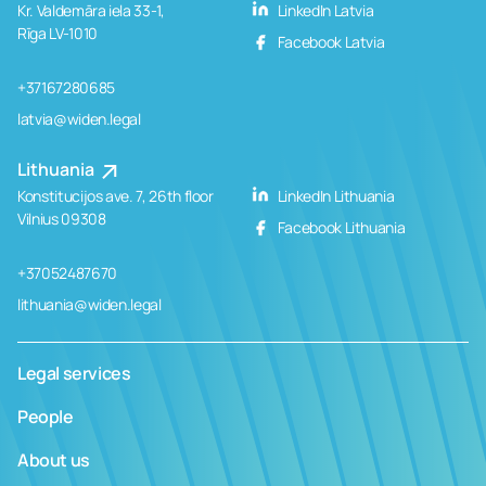
Kr. Valdemāra iela 33-1,
LinkedIn Latvia
Rīga LV-1010
Facebook Latvia
+37167280685
latvia@widen.legal
Lithuania
Konstitucijos ave. 7, 26th floor
LinkedIn Lithuania
Vilnius 09308
Facebook Lithuania
+37052487670
lithuania@widen.legal
Legal services
People
About us