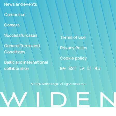
News and events
Contact us
Careers
Successful cases
Terms of use
General Terms and
Privacy Policy
Conditions
Cookie policy
Baltic and International
collaboration
EN
EST
LV
LT
RU
© 2026 Widen Legal. All rights reserved