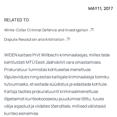
MAY 11, 2017
RELATED TO
White-Collar Criminal Defence and Investigation
Dispute Resolution and Arbitration
WIDEN kaitses Priit Willbachi kriminaalasjas, milles teda
kahtlustati MTÜ Eesti Jäähokiliit vara omastamises.
Prokuratuur tunnistas kohtueelse menetluse
lõpuleviiduks ning esitas kaitsjale kriminaalasja toimiku
tutvumiseks, et esitada süüdistus ja edastada kohtule.
Kaitsja taotles prokuratuurilt kriminaalmenetluse
lõpetamist kuriteokoosseisu puudumise tõttu, tuues
välja asjaolud ja viidates tõenditele, millised välistasid
kuriteo esinemise.