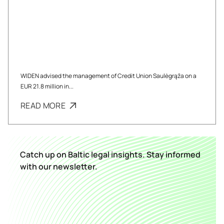
WIDEN advised the management of Credit Union Saulėgrąža on a
EUR 21.8 million in...
READ MORE
Catch up on Baltic legal insights. Stay informed
with our newsletter.