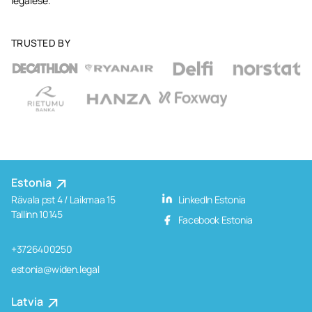
legalese.
TRUSTED BY
Estonia
Rävala pst 4 / Laikmaa 15
LinkedIn Estonia
Tallinn 10145
Facebook Estonia
+3726400250
estonia@widen.legal
Latvia