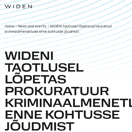
Home
>
News and events
>
WIDENi taotlusel lõpetas prokuratuur
kriminaalmenetluse enne kohtusse jõudmist
WIDENI
TAOTLUSEL
LÕPETAS
PROKURATUUR
KRIMINAALMENET
ENNE KOHTUSSE
JÕUDMIST