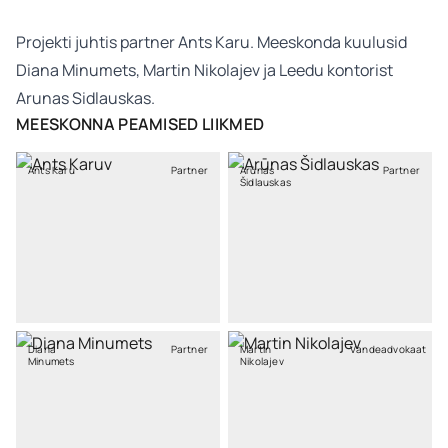
Projekti juhtis partner Ants Karu. Meeskonda kuulusid
Diana Minumets, Martin Nikolajev ja Leedu kontorist
Arunas Sidlauskas.
MEESKONNA PEAMISED LIIKMED
Ants Karu
Partner
Arūnas
Partner
Šidlauskas
Diana
Partner
Martin
Vandeadvokaat
Minumets
Nikolajev