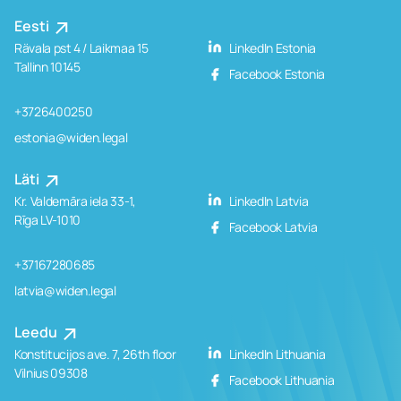
Eesti
Rävala pst 4 / Laikmaa 15
LinkedIn Estonia
Tallinn 10145
Facebook Estonia
+3726400250
estonia@widen.legal
Läti
Kr. Valdemāra iela 33-1,
LinkedIn Latvia
Rīga LV-1010
Facebook Latvia
+37167280685
latvia@widen.legal
Leedu
Konstitucijos ave. 7, 26th floor
LinkedIn Lithuania
Vilnius 09308
Facebook Lithuania