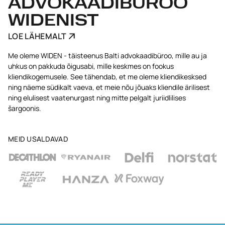
ADVOKAADIBÜROO
WIDENIST
LOE LÄHEMALT
Me oleme WIDEN - täisteenus Balti advokaadibüroo, mille au ja
uhkus on pakkuda õigusabi, mille keskmes on fookus
kliendikogemusele. See tähendab, et me oleme kliendikesksed
ning näeme südikalt vaeva, et meie nõu jõuaks kliendile ärilisest
ning elulisest vaatenurgast ning mitte pelgalt juriidlilises
šargoonis.
MEID USALDAVAD