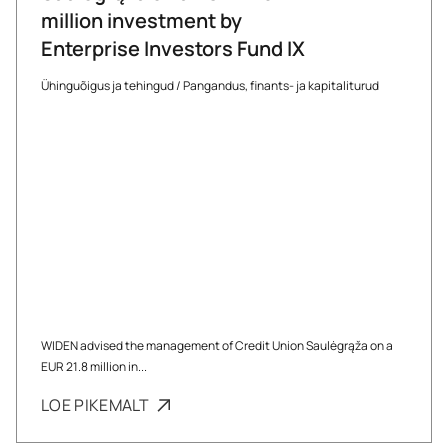
million investment by
Enterprise Investors Fund IX
Ühinguõigus ja tehingud
/
Pangandus, finants- ja kapitaliturud
WIDEN advised the management of Credit Union Saulėgrąža on a
EUR 21.8 million in...
LOE PIKEMALT