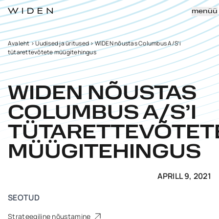
menüü
Avaleht
>
Uudised ja üritused
>
WIDEN nõustas Columbus A/S’i
tütarettevõtete müügitehingus
WIDEN NÕUSTAS
COLUMBUS A/S’I
TÜTARETTEVÕTET
MÜÜGITEHINGUS
APRILL 9, 2021
SEOTUD
Strateegiline nõustamine