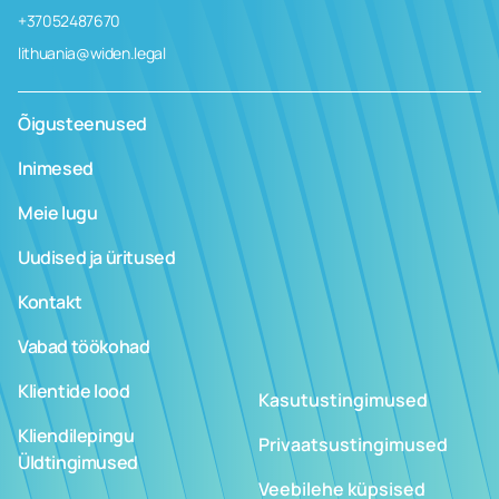
+37052487670
lithuania@widen.legal
Õigusteenused
Inimesed
Meie lugu
Uudised ja üritused
Kontakt
Vabad töökohad
Klientide lood
Kasutustingimused
Kliendilepingu
Privaatsustingimused
Üldtingimused
Veebilehe küpsised