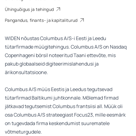
Ühinguõigus ja tehingud
Pangandus, finants- ja kapitaliturud
WIDEN nõustas Columbus A/S-i Eesti ja Leedu
tütarfirmade müügitehingus. Columbus A/S on Nasdaq
Copenhageni börsil noteeritud Taani ettevõte, mis
pakub globaalseid digiteerimislahendusi ja
ärikonsultatsioone.
Columbus A/S müüs Eestis ja Leedus tegutsevad
tütarfirmad Baltikumi juhtkonnale. Mõlemad firmad
jätkavad tegutsemist Columbus frantsiisi all. Müük oli
osa Columbus A/S strateegiast
Focus23
, mille eesmärk
on tugevdada firma keskendumist suurematele
võtmeturgudele.