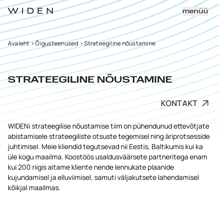
menüü
Avaleht
>
Õigusteenused
>
Strateegiline nõustamine
STRATEEGILINE NÕUSTAMINE
KONTAKT
WIDENi strateegilise nõustamise tiim on pühendunud ettevõtjate
abistamisele strateegiliste otsuste tegemisel ning äriprotsesside
juhtimisel. Meie kliendid tegutsevad nii Eestis, Baltikumis kui ka
üle kogu maailma. Koostöös usaldusväärsete partneritega enam
kui 200 riigis aitame kliente nende lennukate plaanide
kujundamisel ja elluviimisel, samuti väljakutsete lahendamisel
kõikjal maailmas.