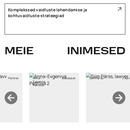
Komplekssed vaidluste lahendamise ja
kohtuvaidluste strateegiad
MEIE
INIMESED
Partner
Anna-
Advokaat
Siim Pärss
Jurist
Evgeniya
Petrova