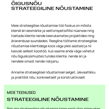
ÕIGUSNÕU
STRATEEGILINE NÕUSTAMINE
Meie strateegilise nõustamise töö fookus on mõista
kliendi äri eesmärke ja sektorispetsiifilisi nüansse ning
toetada kliente nende keerukamates projektides ning
äriarenduse suundades. Reeglina töötame strateegilise
nõustamise klientidega koos väga pikki aastaid ja nii
kasvab sellest koostöö, kus saame anda väga vahetut
nõu õigusküsimustes tundes kliente, nende äri ja
nendele omast nende riskijanu.
Anname strateegilisel nõustamisel selget, ülevaatlikku
ja praktilist nõu, konkreetselt ja konstruktiivselt.
MEIE TEENUSED
STRATEEGILINE NÕUSTAMINE
Pakume strateegilise nõustamise teenuseid väga erinevates