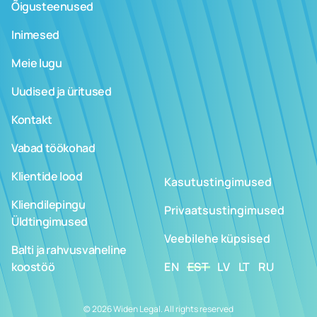
Õigusteenused
Inimesed
Meie lugu
Uudised ja üritused
Kontakt
Vabad töökohad
Klientide lood
Kasutustingimused
Kliendilepingu
Privaatsustingimused
Üldtingimused
Veebilehe küpsised
Balti ja rahvusvaheline
koostöö
EN
EST
LV
LT
RU
© 2026 Widen Legal. All rights reserved