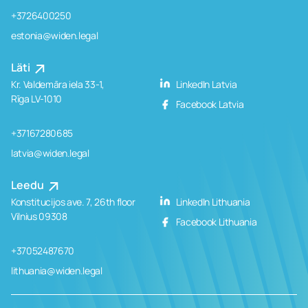
+3726400250
estonia@widen.legal
Läti
Kr. Valdemāra iela 33-1,
LinkedIn Latvia
Rīga LV-1010
Facebook Latvia
+37167280685
latvia@widen.legal
Leedu
Konstitucijos ave. 7, 26th floor
LinkedIn Lithuania
Vilnius 09308
Facebook Lithuania
+37052487670
lithuania@widen.legal