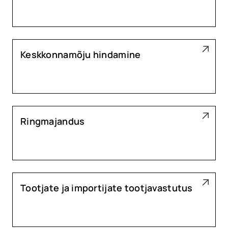
Keskkonnamõju hindamine
Ringmajandus
Tootjate ja importijate tootjavastutus