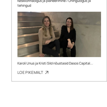
Keskkonnaõigus ja planeerimine
/
Ühinguõigus ja
tehingud
Karoli Unus ja Kristi Sild nõustasid Dasos Capital...
LOE PIKEMALT