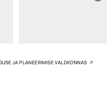
triin.kruusla@widen.legal
LinkedIn
+372 640 0250
USE JA PLANEERIMISE VALDKONNAS