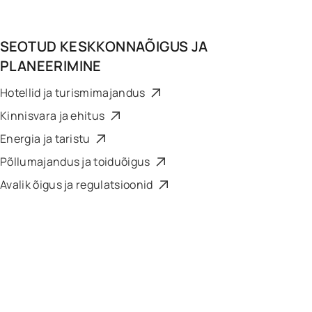
SEOTUD
KESKKONNAÕIGUS JA
PLANEERIMINE
Hotellid ja turismimajandus
Kinnisvara ja ehitus
Energia ja taristu
Põllumajandus ja toiduõigus
Avalik õigus ja regulatsioonid