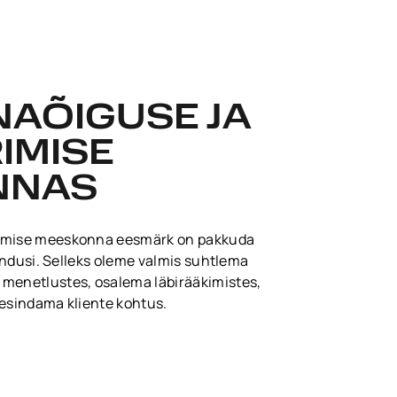
AÕIGUSE JA
IMISE
NNAS
rimise meeskonna eesmärk on pakkuda
ahendusi. Selleks oleme valmis suhtlema
 menetlustes, osalema läbirääkimistes,
 esindama kliente kohtus.