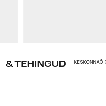
brita-kart.vahejaus@widen.legal
LinkedIn
+372 640 0250
KESKONNAÕIG
& TEHINGUD