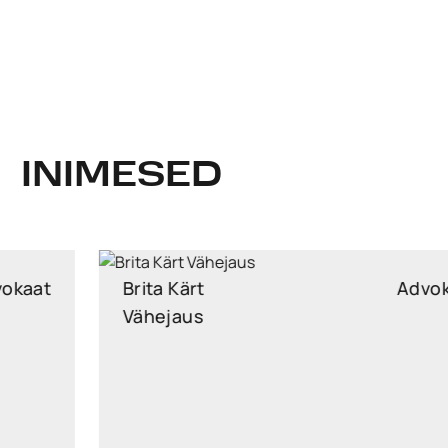
INIMESED
Brita Kärt
Advokaat
Vähejaus