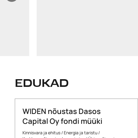
armin.heinsaar@widen.legal
LinkedIn
+372 640 0250
EDUKAD
WIDEN nõustas Dasos
Capital Oy fondi müüki
Kinnisvara ja ehitus
/
Energia ja taristu
/