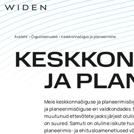
Avaleht
>
Õigusteenused
>
Keskkonnaõigus ja planeerimine
KESKKON
JA PLA
Meie keskkonnaõiguse ja planeerimisõ
ja planeerimisõiguse eri valdkondades.
muutunud ettevõtete jaoks järjest oluli
on suured. Samuti on oluline isikute h
planeerimis- ja ehitusloamenetlused või