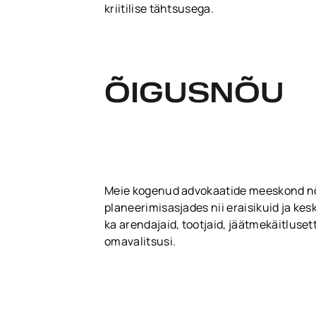
kriitilise tähtsusega.
ÕIGUSNÕU
Meie kogenud advokaatide meeskond n
planeerimisasjades nii eraisikuid ja ke
ka arendajaid, tootjaid, jäätmekäitluset
omavalitsusi.