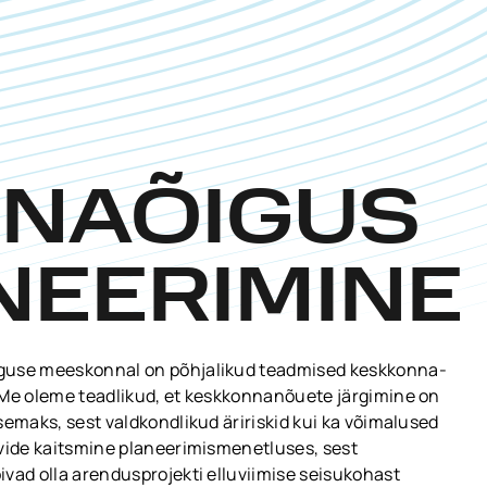
NAÕIGUS
NEERIMINE
iguse meeskonnal on põhjalikud teadmised keskkonna-
 Me oleme teadlikud, et keskkonnanõuete järgimine on
semaks, sest valdkondlikud äririskid kui ka võimalused
uvide kaitsmine planeerimismenetluses, sest
vad olla arendusprojekti elluviimise seisukohast