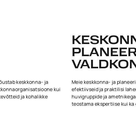
KESKONN
PLANEER
VALDKO
õustab keskkonna- ja
Meie keskkonna- ja planee
skkonnaorganisatsioone kui
efektiivseid ja praktilisi l
tevõtteid ja kohalikke
huvigruppide ja ametnikega
teostama ekspertiise kui ka