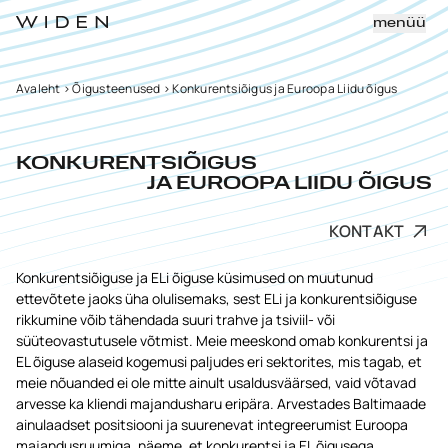
menüü
Avaleht
>
Õigusteenused
>
Konkurentsiõigus ja Euroopa Liidu õigus
KONKURENTSIÕIGUS
JA EUROOPA LIIDU ÕIGUS
KONTAKT
Konkurentsiõiguse ja ELi õiguse küsimused on muutunud
ettevõtete jaoks üha olulisemaks, sest ELi ja konkurentsiõiguse
rikkumine võib tähendada suuri trahve ja tsiviil- või
süüteovastutusele võtmist. Meie meeskond omab konkurentsi ja
EL õiguse alaseid kogemusi paljudes eri sektorites, mis tagab, et
meie nõuanded ei ole mitte ainult usaldusväärsed, vaid võtavad
arvesse ka kliendi majandusharu eripära. Arvestades Baltimaade
ainulaadset positsiooni ja suurenevat integreerumist Euroopa
majandusruumiga, näeme, et konkurentsi ja EL õigusega