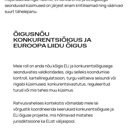
seonduvad küsimused on järjest enam kriitilisemad ning väärivad
suurt tähelepanu.
ÕIGUSNÕU
KONKURENTSIÕIGUS JA
EUROOPA LIIDU ÕIGUS
Meie roll on anda nõu kõigis ELi ja konkurentsiõigusega
seonduvates valdkondades, olgu selleks koondumise
kontroll, kartelliregulatsioon, turgu valitseva seisundi või
riigiabi küsimused, konkurentsivastutus, reguleeritud
turud või mis tahes muu küsimus.
Rahvusvahelises kontekstis võimaldab meie lai
võrgustik koordineerida keerukaid konkurentsiõiguse ja
ELi õiguse projekte, mis hõlmavad mistahes
jurisdiktsioone ka EList väljaspool.