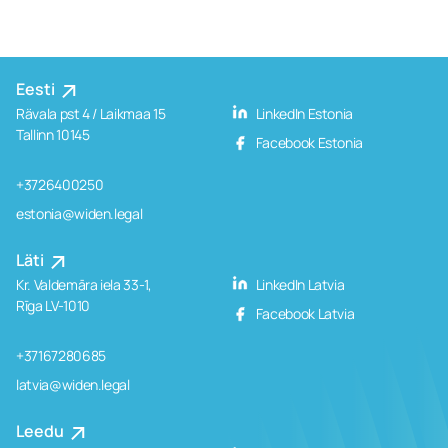
Eesti
Rävala pst 4 / Laikmaa 15
LinkedIn Estonia
Tallinn 10145
Facebook Estonia
+3726400250
estonia@widen.legal
Läti
Kr. Valdemāra iela 33-1,
LinkedIn Latvia
Rīga LV-1010
Facebook Latvia
+37167280685
latvia@widen.legal
Leedu