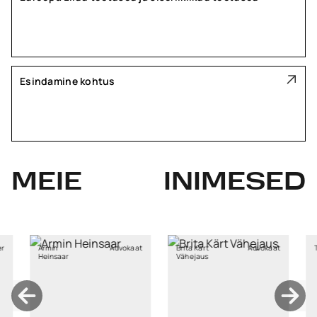
Esindamine kohtus
MEIE
INIMESED
Advokaat
Brita Kärt
Advokaat
Triin Biesinger
ar
Vähejaus