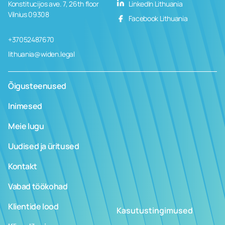
Konstitucijos ave. 7, 26th floor
LinkedIn Lithuania
Vilnius 09308
Facebook Lithuania
+37052487670
lithuania@widen.legal
Õigusteenused
Inimesed
Meie lugu
Uudised ja üritused
Kontakt
Vabad töökohad
Klientide lood
Kasutustingimused