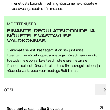
menetluste kujundamisel ning nõustame neid nõuetele
vastavusega seotud küsimustes.
MEIE TEENUSED
FINANTS-REGULATSIOONIDE JA
NÕUETELE VASTAVUSE
VALDKONNAS
Olenemata sellest, kas tegemist on riskijuhtimise,
litsentsimise või tehinguküsimustega, võivad meie kliendid
toetuda meie põhjalikele teadmistele ja ennetavale
lähenemisele, et tõhusalt toime tulla finantsregulatsiooni ja
nõuetele vastavuse keerukustega Baltikumis.
Reguleeriva raamistiku ülevaade