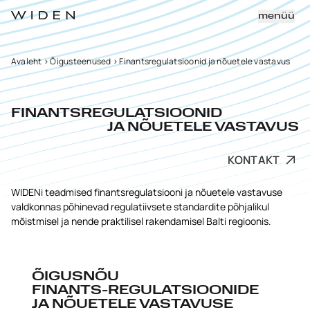
menüü
Avaleht
>
Õigusteenused
>
Finantsregulatsioonid ja nõuetele vastavus
FINANTSREGULATSIOONID
JA NÕUETELE VASTAVUS
KONTAKT
WIDENi teadmised finantsregulatsiooni ja nõuetele vastavuse
valdkonnas põhinevad regulatiivsete standardite põhjalikul
mõistmisel ja nende praktilisel rakendamisel Balti regioonis.
ÕIGUSNÕU
FINANTS-REGULATSIOONIDE
JA NÕUETELE VASTAVUSE