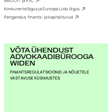
AML/CFT ja KYC
Konkurentsiõigus ja Euroopa Liidu õigus
Pangandus, finants- ja kapitaliturud
VÕTA ÜHENDUST
ADVOKAADIBÜROOGA
WIDEN
FINANTSREGULATSIOONID JA NÕUETELE
VASTAVUSE KÜSIMUSTES