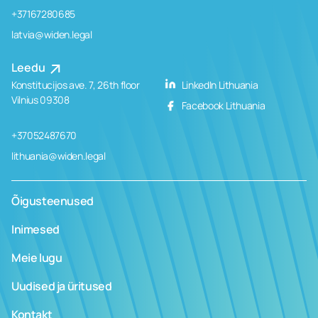
+37167280685
latvia@widen.legal
Leedu
Konstitucijos ave. 7, 26th floor
LinkedIn Lithuania
Vilnius 09308
Facebook Lithuania
+37052487670
lithuania@widen.legal
Õigusteenused
Inimesed
Meie lugu
Uudised ja üritused
Kontakt