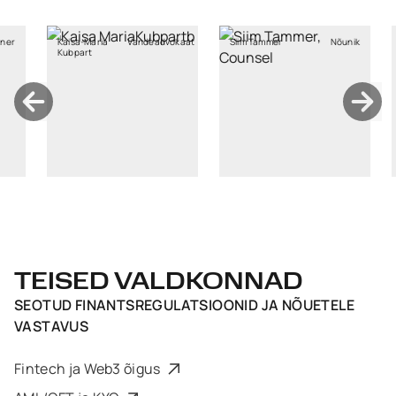
aria
Vandeadvokaat
Siim Tammer
Nõunik
Marju Kohv
t
TEISED VALDKONNAD
SEOTUD
FINANTSREGULATSIOONID JA NÕUETELE
VASTAVUS
Fintech ja Web3 õigus