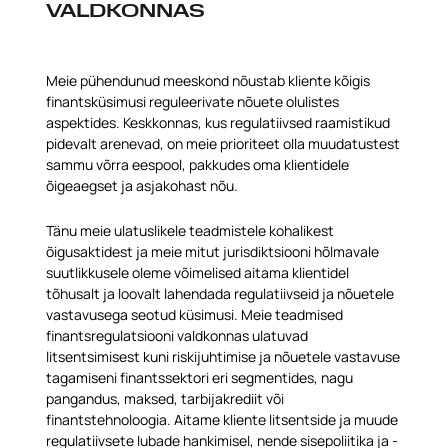
VALDKONNAS
Meie pühendunud meeskond nõustab kliente kõigis
finantsküsimusi reguleerivate nõuete olulistes
aspektides. Keskkonnas, kus regulatiivsed raamistikud
pidevalt arenevad, on meie prioriteet olla muudatustest
sammu võrra eespool, pakkudes oma klientidele
õigeaegset ja asjakohast nõu.
Tänu meie ulatuslikele teadmistele kohalikest
õigusaktidest ja meie mitut jurisdiktsiooni hõlmavale
suutlikkusele oleme võimelised aitama klientidel
tõhusalt ja loovalt lahendada regulatiivseid ja nõuetele
vastavusega seotud küsimusi. Meie teadmised
finantsregulatsiooni valdkonnas ulatuvad
litsentsimisest kuni riskijuhtimise ja nõuetele vastavuse
tagamiseni finantssektori eri segmentides, nagu
pangandus, maksed, tarbijakrediit või
finantstehnoloogia. Aitame kliente litsentside ja muude
regulatiivsete lubade hankimisel, nende sisepoliitika ja -