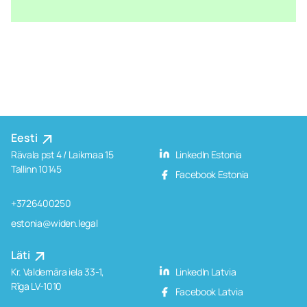
Eesti
Rävala pst 4 / Laikmaa 15
LinkedIn Estonia
Tallinn 10145
Facebook Estonia
+3726400250
estonia@widen.legal
Läti
Kr. Valdemāra iela 33-1,
LinkedIn Latvia
Rīga LV-1010
Facebook Latvia