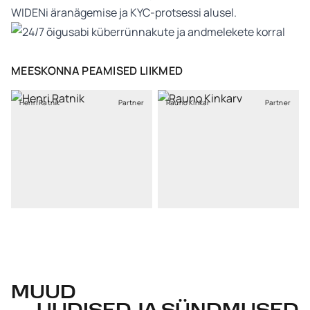
WIDENi äranägemise ja KYC-protsessi alusel.
MEESKONNA PEAMISED LIIKMED
Henri Ratnik
Partner
Rauno Kinkar
Partner
MUUD