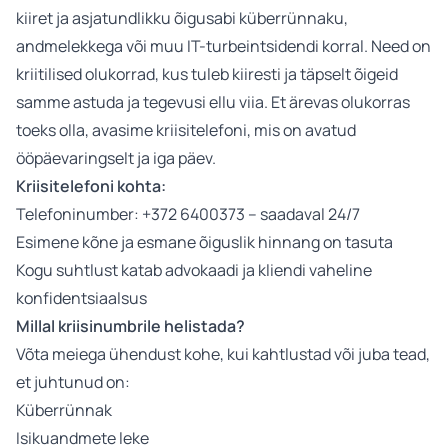
kiiret ja asjatundlikku õigusabi küberrünnaku,
andmelekkega või muu IT-turbeintsidendi korral. Need on
kriitilised olukorrad, kus tuleb kiiresti ja täpselt õigeid
samme astuda ja tegevusi ellu viia. Et ärevas olukorras
toeks olla, avasime kriisitelefoni, mis on avatud
ööpäevaringselt ja iga päev.
Kriisitelefoni kohta:
Telefoninumber: +372 6400373 – saadaval 24/7
Esimene kõne ja esmane õiguslik hinnang on tasuta
Kogu suhtlust katab advokaadi ja kliendi vaheline
konfidentsiaalsus
Millal kriisinumbrile helistada?
Võta meiega ühendust kohe, kui kahtlustad või juba tead,
et juhtunud on:
Küberrünnak
Isikuandmete leke