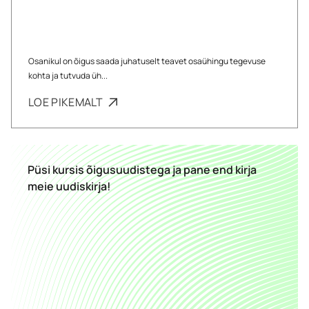
Osanikul on õigus saada juhatuselt teavet osaühingu tegevuse
kohta ja tutvuda üh...
LOE PIKEMALT
Püsi kursis õigusuudistega ja pane end kirja
meie uudiskirja!