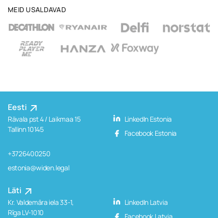
MEID USALDAVAD
Eesti
Rävala pst 4 / Laikmaa 15
LinkedIn Estonia
Tallinn 10145
Facebook Estonia
+3726400250
estonia@widen.legal
Läti
Kr. Valdemāra iela 33-1,
LinkedIn Latvia
Rīga LV-1010
Facebook Latvia