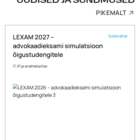
UUDISED JA SÜNDMUSED
PIKEMALT
LEXAM 2027 –
tulevane
advokaadieksami simulatsioon
õigustudengitele
IT, IP ja andmekaitse