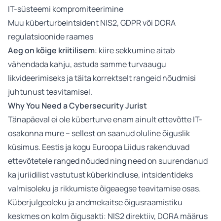
IT-süsteemi kompromiteerimine
Muu küberturbeintsident NIS2, GDPR või DORA
regulatsioonide raames
Aeg on kõige kriitilisem
: kiire sekkumine aitab
vähendada kahju, astuda samme turvaaugu
likvideerimiseks ja täita korrektselt rangeid nõudmisi
juhtunust teavitamisel.
Why You Need a Cybersecurity
Jurist
Tänapäeval ei ole küberturve enam ainult ettevõtte IT-
osakonna mure – sellest on saanud oluline õiguslik
küsimus. Eestis ja kogu Euroopa Liidus rakenduvad
ettevõtetele ranged nõuded ning need on suurendanud
ka juriidilist vastutust küberkindluse, intsidentideks
valmisoleku ja rikkumiste õigeaegse teavitamise osas.
Küberjulgeoleku ja andmekaitse õigusraamistiku
keskmes on kolm õigusakti: NIS2 direktiiv, DORA määrus