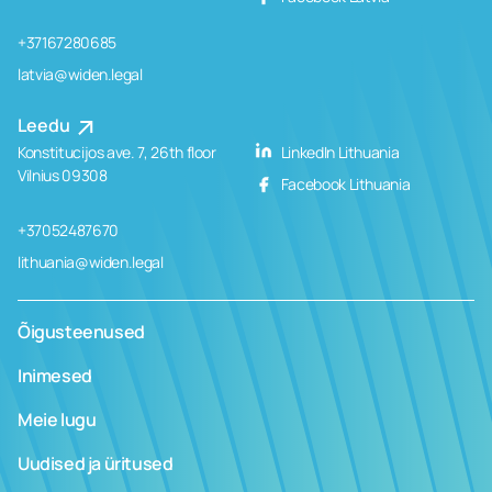
+37167280685
latvia@widen.legal
Leedu
Konstitucijos ave. 7, 26th floor
LinkedIn Lithuania
Vilnius 09308
Facebook Lithuania
+37052487670
lithuania@widen.legal
Õigusteenused
Inimesed
Meie lugu
Uudised ja üritused