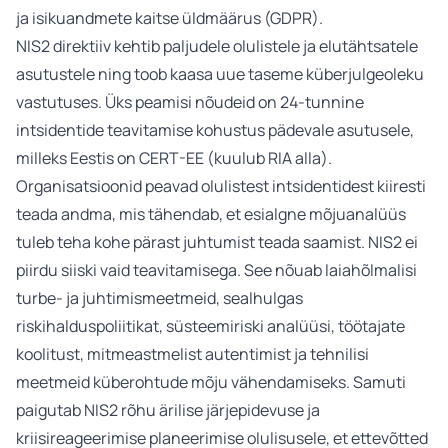
ja isikuandmete kaitse üldmäärus (GDPR).
NIS2 direktiiv kehtib paljudele olulistele ja elutähtsatele
asutustele ning toob kaasa uue taseme küberjulgeoleku
vastutuses. Üks peamisi nõudeid on 24-tunnine
intsidentide teavitamise kohustus pädevale asutusele,
milleks Eestis on CERT-EE (kuulub RIA alla).
Organisatsioonid peavad olulistest intsidentidest kiiresti
teada andma, mis tähendab, et esialgne mõjuanalüüs
tuleb teha kohe pärast juhtumist teada saamist. NIS2 ei
piirdu siiski vaid teavitamisega. See nõuab laiahõlmalisi
turbe- ja juhtimismeetmeid, sealhulgas
riskihalduspoliitikat, süsteemiriski analüüsi, töötajate
koolitust, mitmeastmelist autentimist ja tehnilisi
meetmeid küberohtude mõju vähendamiseks. Samuti
paigutab NIS2 rõhu ärilise järjepidevuse ja
kriisireageerimise planeerimise olulisusele, et ettevõtted