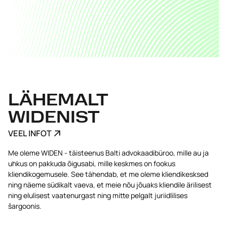
LÄHEMALT
WIDENIST
VEEL INFOT
Me oleme WIDEN - täisteenus Balti advokaadibüroo, mille au ja
uhkus on pakkuda õigusabi, mille keskmes on fookus
kliendikogemusele. See tähendab, et me oleme kliendikesksed
ning näeme südikalt vaeva, et meie nõu jõuaks kliendile ärilisest
ning elulisest vaatenurgast ning mitte pelgalt juriidlilises
šargoonis.