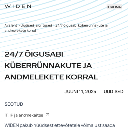
menüü
Avaleht
>
Uudised ja üritused
>
24/7 õigusabi küberrünnakute ja
andmelekete korral
24/7 ÕIGUSABI
KÜBERRÜNNAKUTE JA
ANDMELEKETE KORRAL
JUUNI 11, 2025
UUDISED
SEOTUD
IT, IP ja andmekaitse
WIDEN pakub nüüdsest ettevõtetele võimalust saada