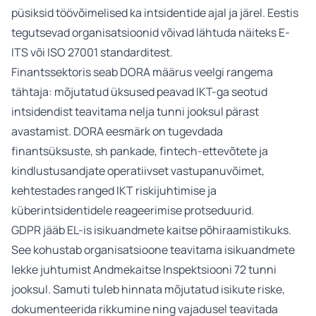
püsiksid töövõimelised ka intsidentide ajal ja järel. Eestis
tegutsevad organisatsioonid võivad lähtuda näiteks E-
ITS või ISO 27001 standarditest.
Finantssektoris seab DORA määrus veelgi rangema
tähtaja: mõjutatud üksused peavad IKT-ga seotud
intsidendist teavitama nelja tunni jooksul pärast
avastamist. DORA eesmärk on tugevdada
finantsüksuste, sh pankade, fintech-ettevõtete ja
kindlustusandjate operatiivset vastupanuvõimet,
kehtestades ranged IKT riskijuhtimise ja
küberintsidentidele reageerimise protseduurid.
GDPR jääb EL-is isikuandmete kaitse põhiraamistikuks.
See kohustab organisatsioone teavitama isikuandmete
lekke juhtumist Andmekaitse Inspektsiooni 72 tunni
jooksul. Samuti tuleb hinnata mõjutatud isikute riske,
dokumenteerida rikkumine ning vajadusel teavitada