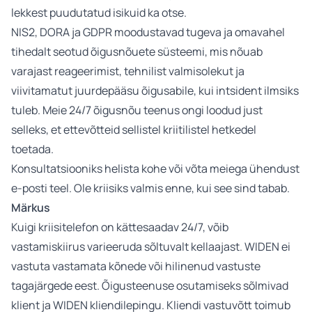
lekkest puudutatud isikuid ka otse.
NIS2, DORA ja GDPR moodustavad tugeva ja omavahel
tihedalt seotud õigusnõuete süsteemi, mis nõuab
varajast reageerimist, tehnilist valmisolekut ja
viivitamatut juurdepääsu õigusabile, kui intsident ilmsiks
tuleb. Meie 24/7 õigusnõu teenus ongi loodud just
selleks, et ettevõtteid sellistel kriitilistel hetkedel
toetada.
Konsultatsiooniks helista kohe või võta meiega ühendust
e-posti teel. Ole kriisiks valmis enne, kui see sind tabab.
Märkus
Kuigi kriisitelefon on kättesaadav 24/7, võib
vastamiskiirus varieeruda sõltuvalt kellaajast. WIDEN ei
vastuta vastamata kõnede või hilinenud vastuste
tagajärgede eest.
Õigusteenuse osutamiseks sõlmivad
klient ja WIDEN kliendilepingu. Kliendi vastuvõtt toimub