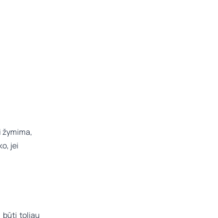
ti žymima,
o, jei
 būti toliau