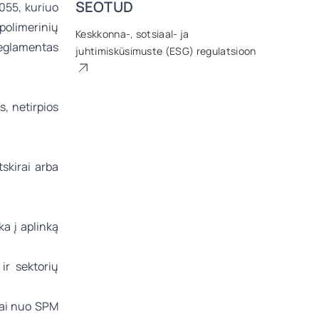
SEOTUD
2055, kuriuo
 polimerinių
Keskkonna-, sotsiaal- ja
reglamentas
juhtimisküsimuste (ESG) regulatsioon
, netirpios
skirai arba
a į aplinką
ir sektorių
omai nuo SPM