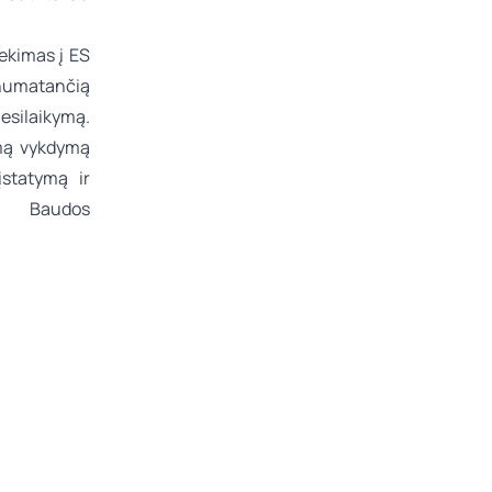
tekimas į ES
, numatančią
esilaikymą.
mą vykdymą
įstatymą ir
ą. Baudos