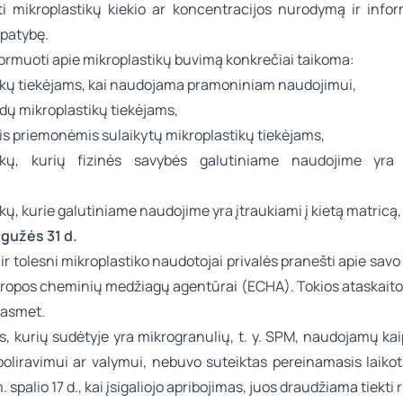
nti mikroplastikų kiekio ar koncentracijos nurodymą ir infor
apatybę.
ormuoti apie mikroplastikų buvimą konkrečiai taikoma:
ikų tiekėjams, kai naudojama pramoniniam naudojimui,
dų mikroplastikų tiekėjams,
s priemonėmis sulaikytų mikroplastikų tiekėjams,
tikų, kurių fizinės savybės galutiniame naudojime yra 
kų, kurie galutiniame naudojime yra įtraukiami į kietą matricą,
gužės 31 d.
ir tolesni mikroplastiko naudotojai privalės pranešti apie sa
uropos cheminių medžiagų agentūrai (ECHA). Tokios ataskaitos
kasmet.
, kurių sudėtyje yra mikrogranulių, t. y. SPM, naudojamų kai
poliravimui ar valymui, nebuvo suteiktas pereinamasis laikot
spalio 17 d., kai įsigaliojo apribojimas, juos draudžiama tiekti r