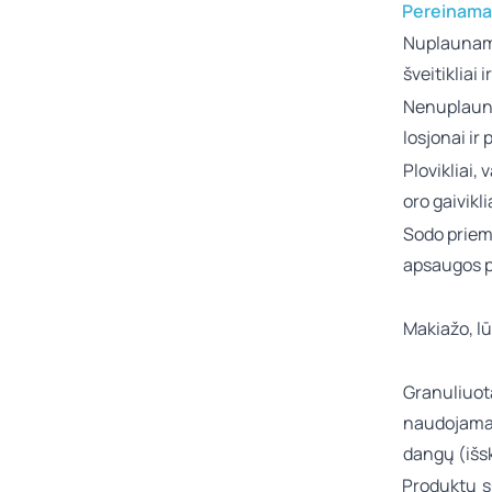
Pereinamas
Nuplaunama
šveitikliai i
Nenuplaun
losjonai ir 
Plovikliai,
oro gaivikl
Sodo priem
apsaugos p
Makiažo, lū
Granuliuota
naudojamas
dangų (išs
Produktų su