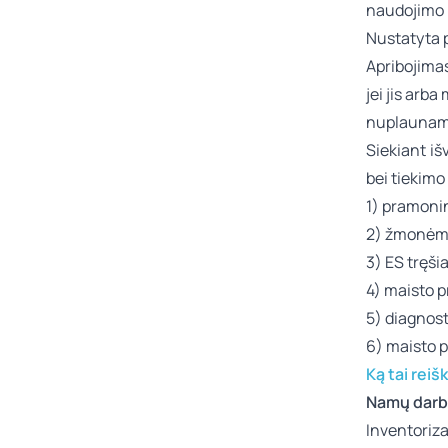
naudojimo
Nustatyta p
Apribojimas
jei jis arb
nuplaunama
Siekiant i
bei tiekimo
1) pramoni
2) žmonėms 
3) ES tręš
4) maisto 
5) diagnos
6) maisto 
Ką tai rei
Namų darb
Inventoriza