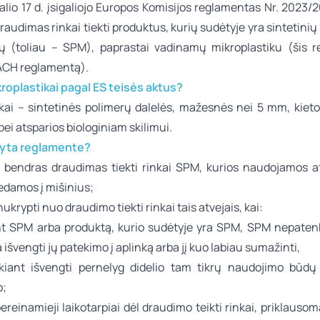
lio 17 d. įsigaliojo Europos Komisijos reglamentas Nr. 2023/
audimas rinkai tiekti produktus, kurių sudėtyje yra sintetinių
ių (toliau – SPM), paprastai vadinamų mikroplastiku (šis 
ACH reglamentą).
kroplastikai pagal ES teisės aktus?
ikai – sintetinės polimerų dalelės, mažesnės nei 5 mm, kietos
ei atsparios biologiniam skilimui.
yta reglamente?
 bendras draudimas tiekti rinkai SPM, kurios naudojamos at
dedamos į mišinius;
ukrypti nuo draudimo tiekti rinkai tais atvejais, kai:
t SPM arba produktą, kurio sudėtyje yra SPM, SPM nepatenk
 išvengti jų patekimo į aplinką arba jį kuo labiau sumažinti,
kiant išvengti pernelyg didelio tam tikrų naudojimo būdų 
o;
reinamieji laikotarpiai dėl draudimo teikti rinkai, priklaus