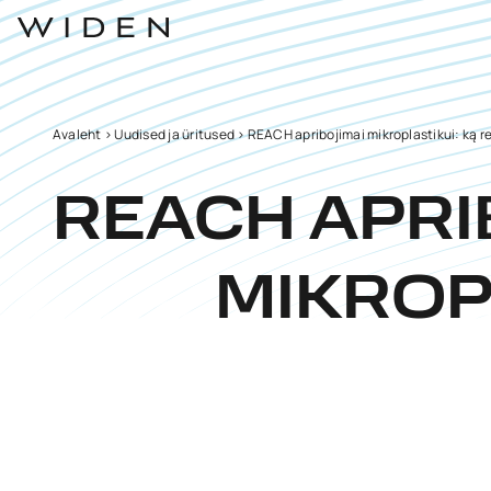
Avaleht
>
Uudised ja üritused
>
REACH apribojimai mikroplastikui: ką rei
REACH APRI
MIKROPL