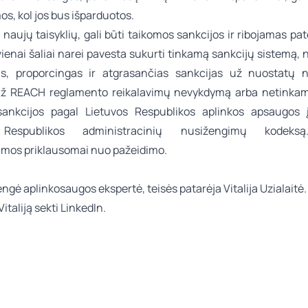
s, kol jos bus išparduotos.
 naujų taisyklių, gali būti taikomos sankcijos ir ribojamas pa
vienai šaliai narei pavesta sukurti tinkamą sankcijų sistemą
s, proporcingas ir atgrasančias sankcijas už nuostatų n
 už REACH reglamento reikalavimų nevykdymą arba netinka
ankcijos pagal Lietuvos Respublikos aplinkos apsaugos 
 Respublikos administracinių nusižengimų kodeks
jamos priklausomai nuo pažeidimo.
rengė
aplinkosaugos
ekspertė, teisės patarėja
Vitalija Uzialaitė
.
italiją sekti
LinkedIn.