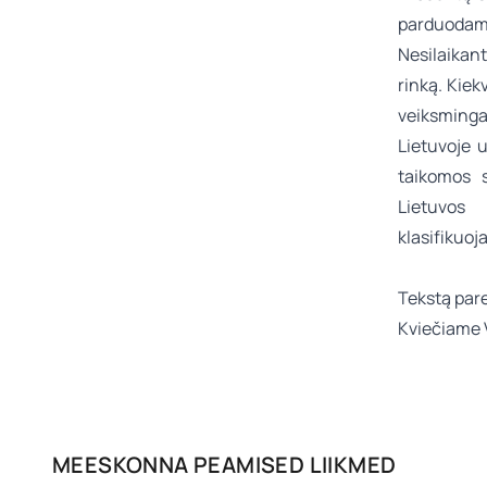
parduodamo
Nesilaikant
rinką. Kiek
veiksminga
Lietuvoje
taikomos s
Lietuvos
klasifikuo
Tekstą pa
Kviečiame V
MEESKONNA PEAMISED LIIKMED