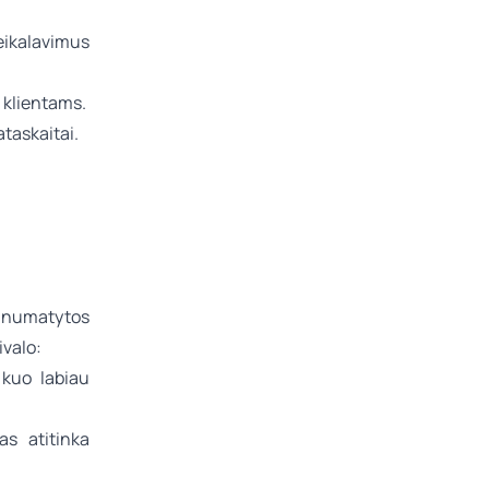
eikalavimus
 klientams.
ataskaitai.
s numatytos
ivalo:
 kuo labiau
as atitinka