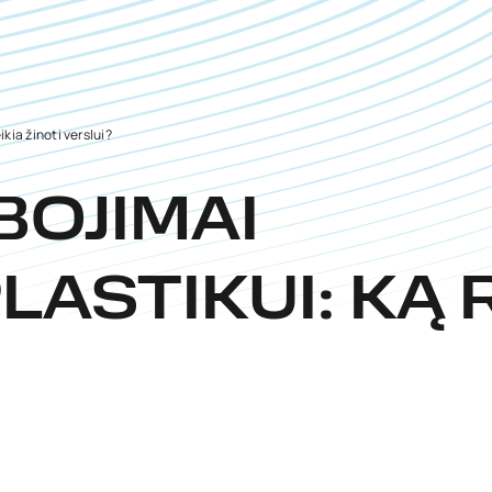
kia žinoti verslui?
BOJIMAI
ASTIKUI: KĄ R