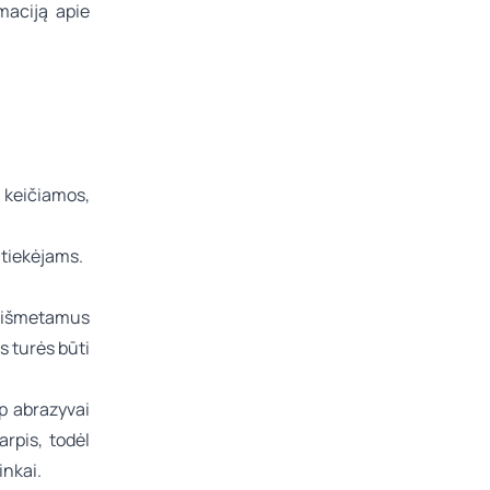
maciją apie
keičiamos,
 tiekėjams.
vo išmetamus
 turės būti
p abrazyvai
arpis, todėl
inkai.