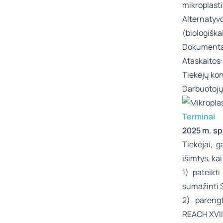
mikroplasti
Alternatyv
(biologiška
Dokumentaci
Ataskaitos:
Tiekėjų kont
Darbuotojų
Terminai
2025 m. spa
Tiekėjai, 
išimtys, ka
1) pateikt
sumažinti 
2) parengt
REACH XVII