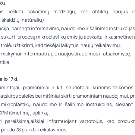
kų.
os: ieškoti pakaitinių medžiagų, kad atitiktų naujus r
i skaidžių, natūralių).
ja: parengti informavimo, naudojimo ir šalinimo instrukcijas
 sukurti procesą mikroplastikų emisijų apskaitai ir kasmetinei 
rolė: užtikrinti, kad tiekėjai laikytųsi naujų reikalavimų.
 mokymai: informuoti apie naujus draudimus ir atsakomybę.
lio 17 d.
gamintojai, pramoniniai ir kiti naudotojai, kuriems taikomo
i atskiros dalelės bei mišiniai skirti pramoniniam naudojimui, pr
i mikroplastikų naudojimo ir šalinimo instrukcijas, siekiant
SPM išmetimą į aplinką,
i pareiškimą,aiškiai informuojant vartotojus, kad produkt
 priedo 78 punkto reikalavimus,