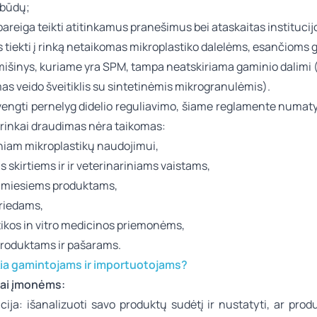
 būdų;
areiga teikti atitinkamus pranešimus bei ataskaitas instituci
 tiekti į rinką netaikomas mikroplastiko dalelėms, esančioms
a mišinys, kuriame yra SPM, tampa neatskiriama gaminio dalimi 
s veido šveitiklis su sintetinėmis mikrogranulėmis).
švengti pernelyg didelio reguliavimo, šiame reglamente numaty
 rinkai draudimas nėra taikomas:
niam mikroplastikų naudojimui,
skirtiems ir ir veterinariniams vaistams,
iamiesiems produktams,
priedams,
tikos
in vitro
medicinos priemonėms,
produktams ir pašarams.
škia gamintojams ir importuotojams?
ai įmonėms:
cija: išanalizuoti savo produktų sudėtį ir nustatyti, ar pro