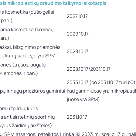
is mikroplastikų draudimo taikymo laikotarpis
 kosmetika (dušo geliai,
2027.10.17
r pan.)
ama kosmetika (kremai,
2029.10.17
pan.)
 vaškai, blizginimo priemonės,
2028.10.17
iai, kurių sudėtyje yra SPM
onės (trąšos, augalų
2028.10.17/2031.10.17
riemonės ir pan.)
2035.10.17 (po 2031.10.17 turi bū
pų ir nagų priežiūros gaminiai
kad gaminiuose yra mikroplastik
juose yra SPM)
m užpildui, kuris
 ant sintetinių sportinių
2031.10.17
kyrus žaidimų aikšteles)
 SPM atsargos, pateiktos į rinką iki 2023 m. spalio 17 d., gali