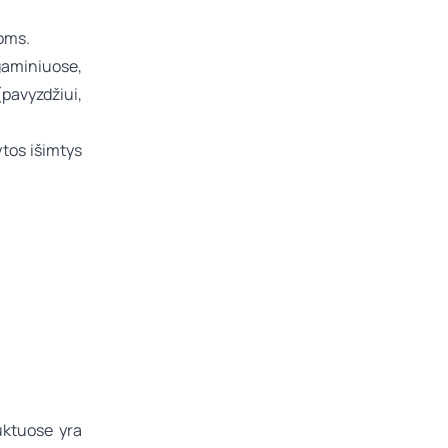
joms.
 gaminiuose,
(pavyzdžiui,
tos išimtys
duktuose yra