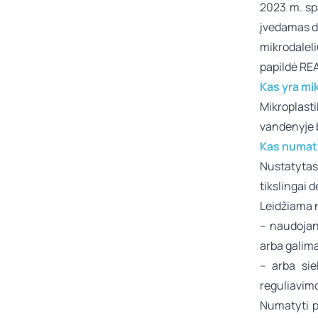
2023 m. spa
įvedamas dr
mikrodalel
papildė RE
Kas yra mi
Mikroplast
vandenyje b
Kas numat
Nustatytas
tikslingai 
Leidžiama n
– naudojan
arba galima
– arba sie
reguliavim
Numatyti pe