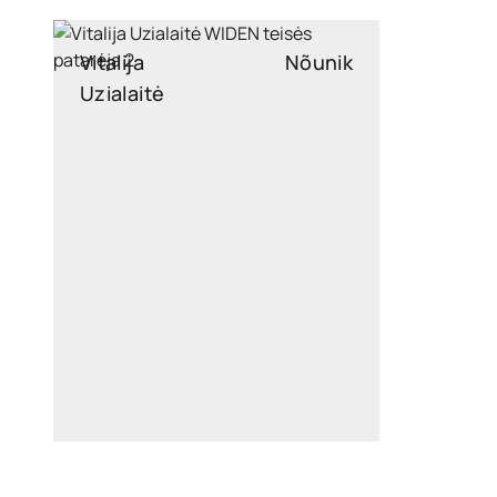
Vitalija
Nõunik
Uzialaitė
vitalija.uzialaite@widen.legal
Linkedin
+370 687 98892