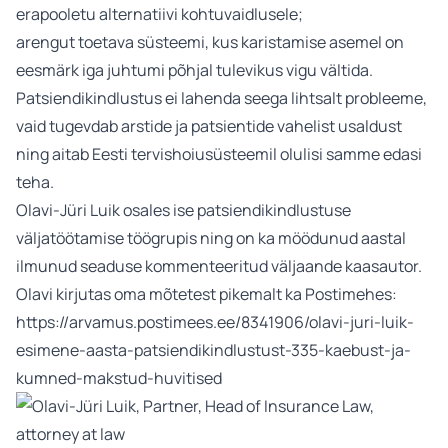
erapooletu alternatiivi kohtuvaidlusele;
arengut toetava süsteemi, kus karistamise asemel on
eesmärk iga juhtumi põhjal tulevikus vigu vältida.
Patsiendikindlustus ei lahenda seega lihtsalt probleeme,
vaid tugevdab arstide ja patsientide vahelist usaldust
ning aitab Eesti tervishoiusüsteemil olulisi samme edasi
teha.
Olavi-Jüri Luik osales ise patsiendikindlustuse
väljatöötamise töögrupis ning on ka möödunud aastal
ilmunud seaduse kommenteeritud väljaande kaasautor.
Olavi kirjutas oma mõtetest pikemalt ka Postimehes:
https://arvamus.postimees.ee/8341906/olavi-juri-luik-
esimene-aasta-patsiendikindlustust-335-kaebust-ja-
kumned-makstud-huvitised