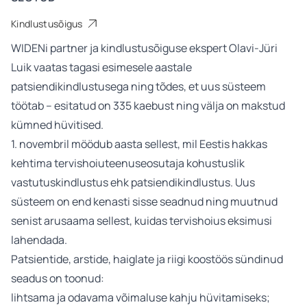
Kindlustusõigus
WIDENi partner ja kindlustusõiguse ekspert Olavi-Jüri
Luik vaatas tagasi esimesele aastale
patsiendikindlustusega ning tõdes, et uus süsteem
töötab – esitatud on 335 kaebust ning välja on makstud
kümned hüvitised.
1. novembril möödub aasta sellest, mil Eestis hakkas
kehtima tervishoiuteenuseosutaja kohustuslik
vastutuskindlustus ehk patsiendikindlustus. Uus
süsteem on end kenasti sisse seadnud ning muutnud
senist arusaama sellest, kuidas tervishoius eksimusi
lahendada.
Patsientide, arstide, haiglate ja riigi koostöös sündinud
seadus on toonud:
lihtsama ja odavama võimaluse kahju hüvitamiseks;