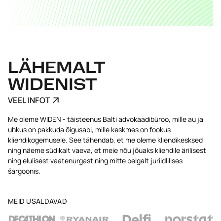
LÄHEMALT
WIDENIST
VEEL INFOT
Me oleme WIDEN - täisteenus Balti advokaadibüroo, mille au ja
uhkus on pakkuda õigusabi, mille keskmes on fookus
kliendikogemusele. See tähendab, et me oleme kliendikesksed
ning näeme südikalt vaeva, et meie nõu jõuaks kliendile ärilisest
ning elulisest vaatenurgast ning mitte pelgalt juriidlilises
šargoonis.
MEID USALDAVAD