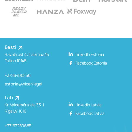
Eesti
Rävala pst 4 / Laikmaa 15
LinkedIn Estonia
Tallinn 10145
Facebook Estonia
+3726400250
estonia@widen.legal
Läti
Kr. Valdemāra iela 33-1,
LinkedIn Latvia
Rīga LV-1010
Facebook Latvia
+37167280685