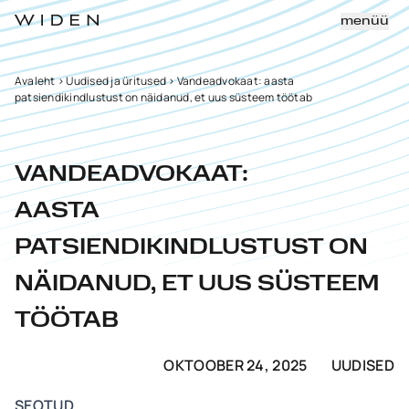
menüü
Avaleht
>
Uudised ja üritused
>
Vandeadvokaat: aasta
patsiendikindlustust on näidanud, et uus süsteem töötab
VANDEADVOKAAT:
AASTA
PATSIENDIKINDLUSTUST ON
NÄIDANUD, ET UUS SÜSTEEM
TÖÖTAB
OKTOOBER 24, 2025
UUDISED
SEOTUD