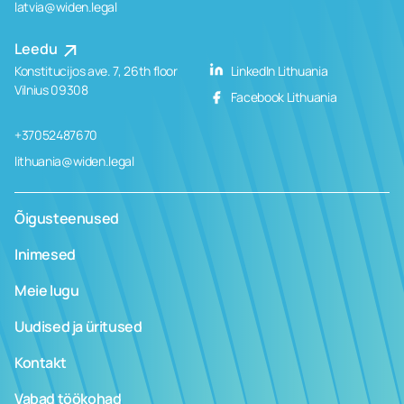
latvia@widen.legal
Leedu
Konstitucijos ave. 7, 26th floor
LinkedIn Lithuania
Vilnius 09308
Facebook Lithuania
+37052487670
lithuania@widen.legal
Õigusteenused
Inimesed
Meie lugu
Uudised ja üritused
Kontakt
Vabad töökohad