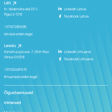
Läti
Kr. Valdemāra iela 33-1,
LinkedIn Latvia
Rīga LV-1010
Facebook Latvia
+37167280685
latvia@widen.legal
Leedu
Konstitucijos ave. 7, 26th floor
LinkedIn Lithuania
Vilnius 09308
Facebook Lithuania
+37052487670
lithuania@widen.legal
Õigusteenused
Inimesed