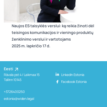
Naujos ES taisyklės verslui: ką reikia žinoti dėl
teisingos komunikacijos ir vieningo produktų
ženklinimo verslui ir vartotojams
2025 m. lapkričio 17 d.
Eesti
Rävala pst 4 / Laikmaa 15
LinkedIn Estonia
Tallinn 10145
Facebook Estonia
+3726400250
estonia@widen.legal