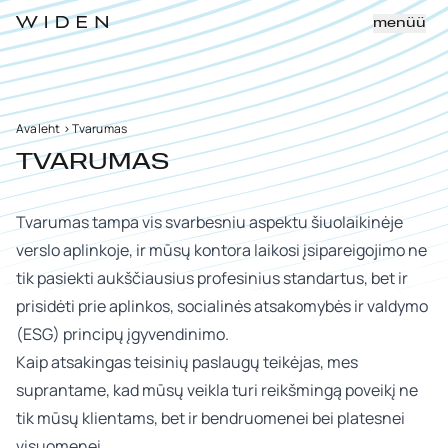
menüü
Avaleht
>
Tvarumas
TVARUMAS
Tvarumas tampa vis svarbesniu aspektu šiuolaikinėje
verslo aplinkoje, ir mūsų kontora laikosi įsipareigojimo ne
tik pasiekti aukščiausius profesinius standartus, bet ir
prisidėti prie aplinkos, socialinės atsakomybės ir valdymo
(ESG) principų įgyvendinimo.
Kaip atsakingas teisinių paslaugų teikėjas, mes
suprantame, kad mūsų veikla turi reikšmingą poveikį ne
tik mūsų klientams, bet ir bendruomenei bei platesnei
visuomenei.