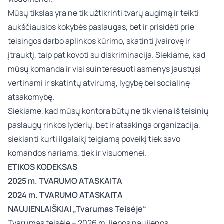
Mūsų tikslas yra ne tik užtikrinti tvarų augimą ir teikti
aukščiausios kokybės paslaugas, bet ir prisidėti prie
teisingos darbo aplinkos kūrimo, skatinti įvairovę ir
įtrauktį, taip pat kovoti su diskriminacija. Siekiame, kad
mūsų komanda ir visi suinteresuoti asmenys jaustųsi
vertinami ir skatintų atvirumą, lygybę bei socialinę
atsakomybę.
Siekiame, kad mūsų kontora būtų ne tik viena iš teisinių
paslaugų rinkos lyderių, bet ir atsakinga organizacija,
siekianti kurti ilgalaikį teigiamą poveikį tiek savo
komandos nariams, tiek ir visuomenei.
ETIKOS KODEKSAS
2025 m.
TVARUMO ATASKAITA
2024 m. TVARUMO ATASKAITA
NAUJIENLAIŠKIAI „Tvarumas Teisėje“
Tvarumas teisėje – 2026 m. liepos naujienos