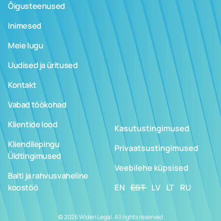
Õigusteenused
Inimesed
Meie lugu
Uudised ja üritused
Kontakt
Vabad töökohad
Klientide lood
Kasutustingimused
Kliendilepingu
Privaatsustingimused
Üldtingimused
Veebilehe küpsised
Balti ja rahvusvaheline
koostöö
EN
EST
LV
LT
RU
© 2026 Widen Legal. All rights reserved