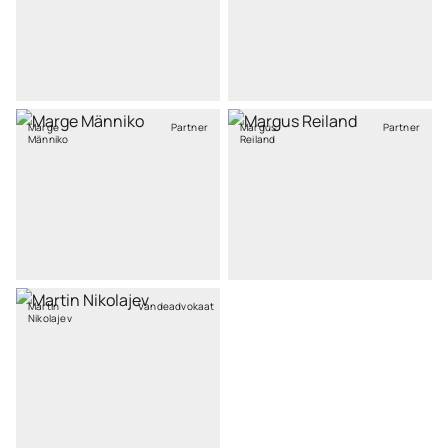
Marge
Partner
Margus
Partner
Männiko
Reiland
Martin
Vandeadvokaat
Nikolajev