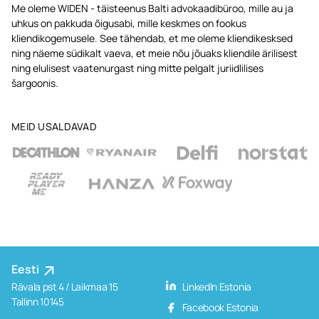
Me oleme WIDEN - täisteenus Balti advokaadibüroo, mille au ja
uhkus on pakkuda õigusabi, mille keskmes on fookus
kliendikogemusele. See tähendab, et me oleme kliendikesksed
ning näeme südikalt vaeva, et meie nõu jõuaks kliendile ärilisest
ning elulisest vaatenurgast ning mitte pelgalt juriidlilises
šargoonis.
MEID USALDAVAD
Eesti
Rävala pst 4 / Laikmaa 15
LinkedIn Estonia
Tallinn 10145
Facebook Estonia