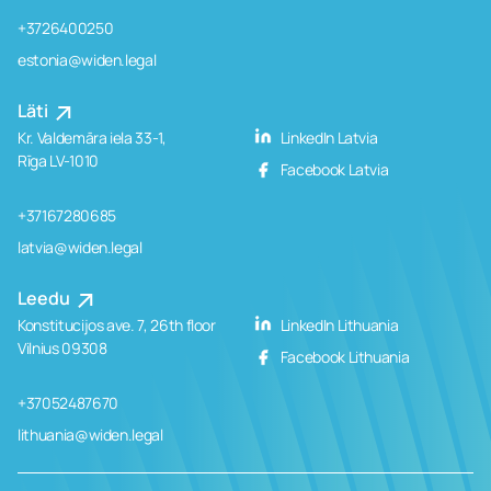
+3726400250
estonia@widen.legal
Läti
Kr. Valdemāra iela 33-1,
LinkedIn Latvia
Rīga LV-1010
Facebook Latvia
+37167280685
latvia@widen.legal
Leedu
Konstitucijos ave. 7, 26th floor
LinkedIn Lithuania
Vilnius 09308
Facebook Lithuania
+37052487670
lithuania@widen.legal