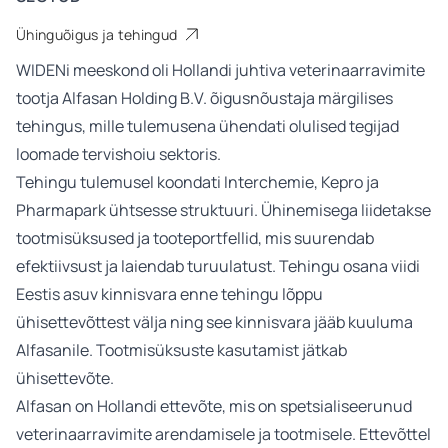
Ühinguõigus ja tehingud
WIDENi meeskond oli Hollandi juhtiva veterinaarravimite
tootja Alfasan Holding B.V. õigusnõustaja märgilises
tehingus, mille tulemusena ühendati olulised tegijad
loomade tervishoiu sektoris.
Tehingu tulemusel koondati Interchemie, Kepro ja
Pharmapark ühtsesse struktuuri. Ühinemisega liidetakse
tootmisüksused ja tooteportfellid, mis suurendab
efektiivsust ja laiendab turuulatust. Tehingu osana viidi
Eestis asuv kinnisvara enne tehingu lõppu
ühisettevõttest välja ning see kinnisvara jääb kuuluma
Alfasanile. Tootmisüksuste kasutamist jätkab
ühisettevõte.
Alfasan on Hollandi ettevõte, mis on spetsialiseerunud
veterinaarravimite arendamisele ja tootmisele. Ettevõttel