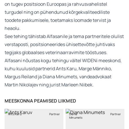
on tugev positsioon Euroopas ja rahvusvahelistel
turgudel ning on pühendunud kõrgekvaliteediliste
toodete pakkumisele, toetamaks loomade tervist ja
heaolu.
See tehing tähistab Alfasanile ja tema partneritele olulist
verstaposti, positsioneerides ühisettevõtte juhtivaks
tegijaks globaalses veterinaarravimite tööstuses.
Alfasani nõustas kogu tehingu vältel WIDENi meeskond,
kuhu kuulusid partnerid Ants Karu, Marge Männiko,
Margus Reiland ja Diana Minumets, vandeadvokaat
Martin Nikolajev ning jurist Marleen Niibek.
MEESKONNA PEAMISED LIIKMED
Ants Karu
Partner
Diana
Partner
Minumets