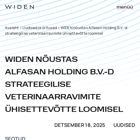
menüü
Avaleht
>
Uudised ja üritused
>
WIDEN nõustas Alfasan Holding B.V.-d
strateegilise veterinaarravimite ühisettevõtte loomisel
WIDEN NÕUSTAS
ALFASAN HOLDING B.V.-D
STRATEEGILISE
VETERINAARRAVIMITE
ÜHISETTEVÕTTE LOOMISEL
DETSEMBER 18, 2025
UUDISED
SEOTUD