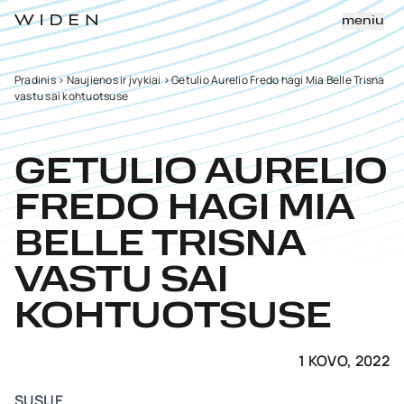
meniu
Pradinis
>
Naujienos ir įvykiai
>
Getulio Aurelio Fredo hagi Mia Belle Trisna
vastu sai kohtuotsuse
GETULIO AURELIO
FREDO HAGI MIA
BELLE TRISNA
VASTU SAI
KOHTUOTSUSE
1 KOVO, 2022
SUSIJĘ