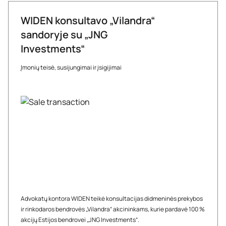
WIDEN konsultavo „Vilandra“
sandoryje su „JNG
Investments“
Įmonių teisė, susijungimai ir įsigijimai
Advokatų kontora WIDEN teikė konsultacijas didmeninės prekybos
ir rinkodaros bendrovės „Vilandra“ akcininkams, kurie pardavė 100 %
akcijų Estijos bendrovei „JNG Investments“.