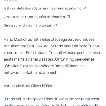
Ieškiniai dėl žalos atlyginimo ir asmens sužalojimo
Žiniasklaidos teisė ir ginčai dėl šmeižto
Ginčų sprendimas ir arbitražas
Harju Maakohus jättis eilse otsusega terves ulatuses
rahuldamata Getulio Aurelio Fredo hagi Mia Belle Trisna
vastu, milles Fredo nõudis Trisnalt viimase poolt eelmise
aasta märtsis Kanal 2 saates „Õhtu“ ning päevalehes
„Õhtuleht“ avaldatud väidete ümberlükkamist ja
mittevaralise kahju hüvitamist.
Vandeadvokaat Oliver Nääs:
„Fredo nõudis hagis, et Trisna lükkaks ümber tema poolt
avalikkuses esitatud väited, mille kohaselt ta väärkohtles