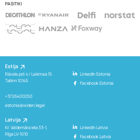
PASITIKI
Estija
Rävala pst 4 / Laikmaa 15
LinkedIn Estonia
Tallinn 10145
Facebook Estonia
+3726400250
estonia@widen.legal
Latvija
Kr. Valdemāra iela 33-1,
LinkedIn Latvia
Rīga LV-1010
Facebook Latvia