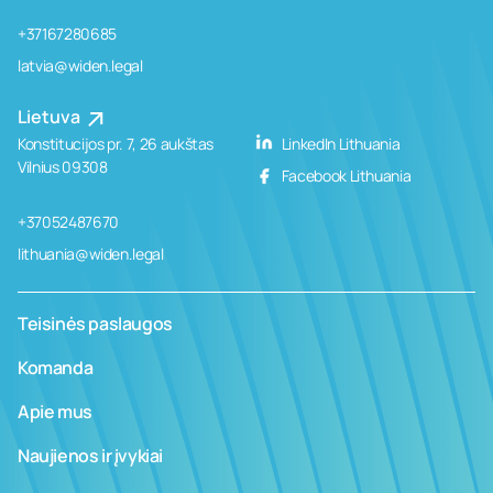
+37167280685
latvia@widen.legal
Lietuva
Konstitucijos pr. 7, 26 aukštas
LinkedIn Lithuania
Vilnius 09308
Facebook Lithuania
+37052487670
lithuania@widen.legal
Teisinės paslaugos
Komanda
Apie mus
Naujienos ir įvykiai