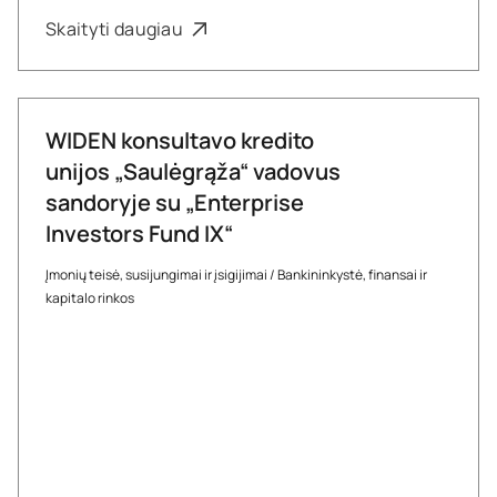
Skaityti daugiau
WIDEN konsultavo kredito
unijos „Saulėgrąža“ vadovus
sandoryje su „Enterprise
Investors Fund IX“
Įmonių teisė, susijungimai ir įsigijimai
/
Bankininkystė, finansai ir
kapitalo rinkos