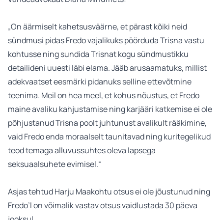
„On äärmiselt kahetsusväärne, et pärast kõiki neid
sündmusi pidas Fredo vajalikuks pöörduda Trisna vastu
kohtusse ning sundida Trisnat kogu sündmustikku
detailideni uuesti läbi elama. Jääb arusaamatuks, millist
adekvaatset eesmärki pidanuks selline ettevõtmine
teenima. Meil on hea meel, et kohus nõustus, et Fredo
maine avaliku kahjustamise ning karjääri katkemise ei ole
põhjustanud Trisna poolt juhtunust avalikult rääkimine,
vaid Fredo enda moraalselt taunitavad ning kuritegelikud
teod temaga alluvussuhtes oleva lapsega
seksuaalsuhete evimisel.“
Asjas tehtud Harju Maakohtu otsus ei ole jõustunud ning
Fredo’l on võimalik vastav otsus vaidlustada 30 päeva
jooksul.