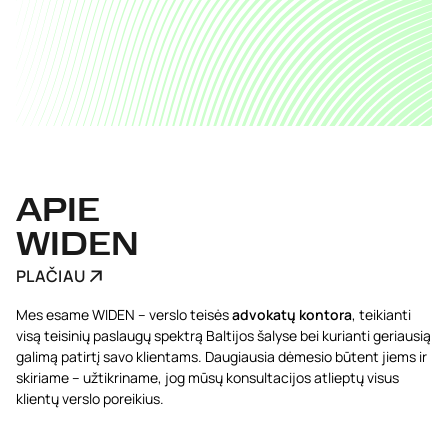
APIE
WIDEN
PLAČIAU
Mes esame WIDEN – verslo teisės
advokatų kontora
, teikianti
visą teisinių paslaugų spektrą Baltijos šalyse bei kurianti geriausią
galimą patirtį savo klientams. Daugiausia dėmesio būtent jiems ir
skiriame – užtikriname, jog mūsų konsultacijos atlieptų visus
klientų verslo poreikius.