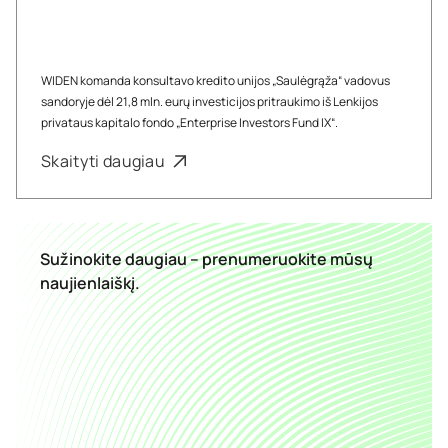
WIDEN komanda konsultavo kredito unijos „Saulėgrąža“ vadovus
sandoryje dėl 21,8 mln. eurų investicijos pritraukimo iš Lenkijos
privataus kapitalo fondo „Enterprise Investors Fund IX“.
Skaityti daugiau
Sužinokite daugiau – prenumeruokite mūsų
naujienlaiškį.