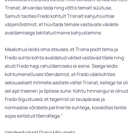
Trisnat, ähvardas teda ning võttis temalt süütuse.
Samuti taotles Fredo kohtult Trisnalt kahjuhüvitise
väljamõistmist, et hüvitada temale vastavate väidete
avaldamisega tekitatud maine kahjustamine.
Maakohus leidis oma otsuses, et Trisna poolt tema ja
Fredo suhte kohta avaldatud väited vastavad tõele ning
alust Fredo hagi rahuldamiseks ei esine. Seega leidis
kohtumenetluses tõendamist, et Fredo väärkohtles
seksuaalselt mitmete aastate vältel Trisnat, kellega tal oli
sel ajal treeneri ja õpilase suhe. Kohtu hinnangul ei olnud
Fredo õigustused, et tegemist oli tavapärase ja
normaalse võrdsete partnerite suhtega, kooskõlas teiste
asjas esitatud tõenditega.“
Vandeadvokaat Diana Minumets: