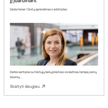
jį įdarbinant
Darbo teisė
/
Ginčų sprendimas ir arbitražas
Darbo santykiai su trečiųjų šalių piliečiais vis dažniau tampa įvairių
teisinių ...
Skaityti daugiau