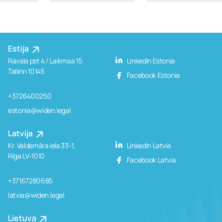
Estija
Rävala pst 4 / Laikmaa 15
LinkedIn Estonia
Tallinn 10145
Facebook Estonia
+3726400250
estonia@widen.legal
Latvija
Kr. Valdemāra iela 33-1,
LinkedIn Latvia
Rīga LV-1010
Facebook Latvia
+37167280685
latvia@widen.legal
Lietuva