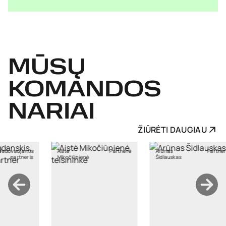
MŪSŲ
KOMANDOS
NARIAI
ŽIŪRĖTI DAUGIAU
Partnerė
Arūnas
Partneris
Asta
ienė
Šidlauskas
Macijauskienė