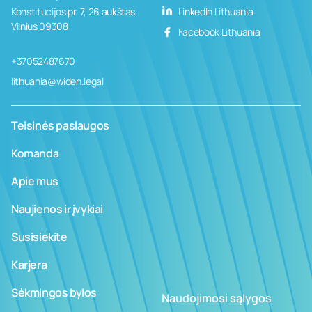
Konstitucijos pr. 7, 26 aukštas
LinkedIn Lithuania
Vilnius 09308
Facebook Lithuania
+37052487670
lithuania@widen.legal
Teisinės paslaugos
Komanda
Apie mus
Naujienos ir įvykiai
Susisiekite
Karjera
Sėkmingos bylos
Naudojimosi sąlygos