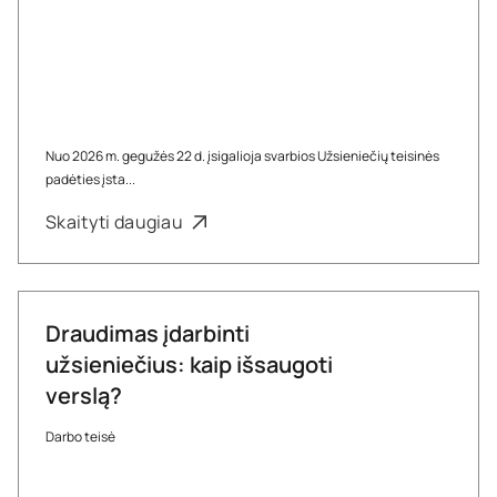
Nuo 2026 m. gegužės 22 d. įsigalioja svarbios Užsieniečių teisinės
padėties įsta...
Skaityti daugiau
Draudimas įdarbinti
užsieniečius: kaip išsaugoti
verslą?
Darbo teisė