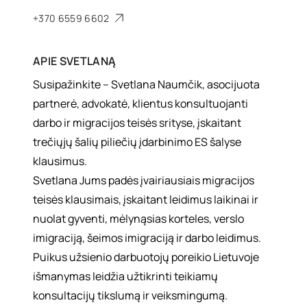
+370 6559 6602
APIE
SVETLANĄ
Susipažinkite – Svetlana Naumčik, asocijuota
partnerė, advokatė, klientus konsultuojanti
darbo ir migracijos teisės srityse, įskaitant
trečiųjų šalių piliečių įdarbinimo ES šalyse
klausimus.
Svetlana Jums padės įvairiausiais migracijos
teisės klausimais, įskaitant leidimus laikinai ir
nuolat gyventi, mėlynąsias korteles, verslo
imigraciją, šeimos imigraciją ir darbo leidimus.
Puikus užsienio darbuotojų poreikio Lietuvoje
išmanymas leidžia užtikrinti teikiamų
konsultacijų tikslumą ir veiksmingumą.