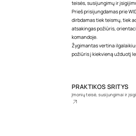
teisės, susijungimų ir įsigijimų
Prieš prisijungdamas prie WI
dirbdamas tiek teismų, tiek a
atsakingas požiūris, orientacij
komandoje.
Žygimantas vertina ilgalaikius
požiūris į kiekvieną užduotį l
PRAKTIKOS SRITYS
Įmonių teisė, susijungimai ir įsig