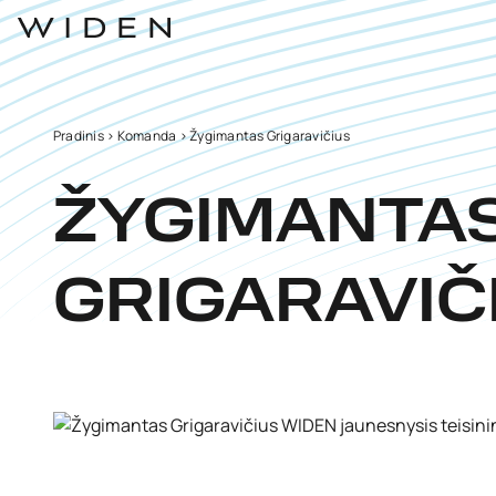
Pradinis
>
Komanda
>
Žygimantas Grigaravičius
ŽYGIMANTA
GRIGARAVIČ