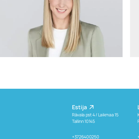
arunas.sidlauskas@widen.legal
LinkedIn
+370 6126 6541
Estija
Rävala pst 4 / Laikmaa 15
Tallinn 10145
+3726400250