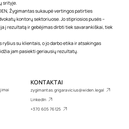
 srityje.
DEN, Žygimantas sukaupė vertingos patirties
dvokatų kontorų sektoriuose. Jo stipriosios pusės –
a į rezultatą ir gebėjimas dirbti tiek savarankiškai, tiek
 ryšius su klientais, o jo darbo etika ir atsakingas
eidžia jam pasiekti geriausių rezultatų.
KONTAKTAI
ijimai
zygimantas.grigaravicius@widen.legal
LinkedIn
+370 605 76125