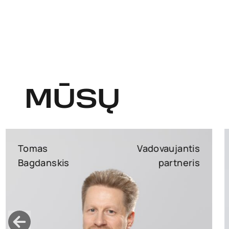
MŪSŲ
Aistė
Partnerė
Mikočiūnienė