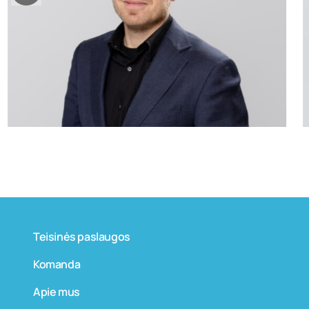
aiste.mikociuniene@widen.legal
LinkedIn
+370 699 15191
Teisinės paslaugos
Komanda
Apie mus