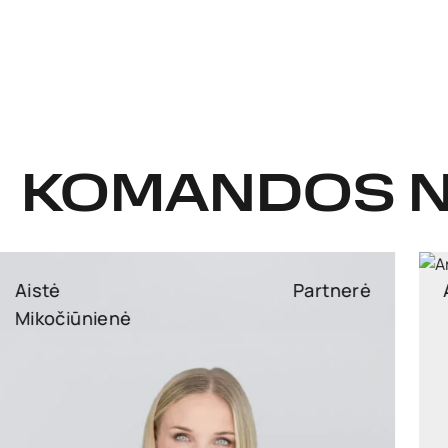
KOMANDOS N
Arūnas Šidlauskas
Partneris