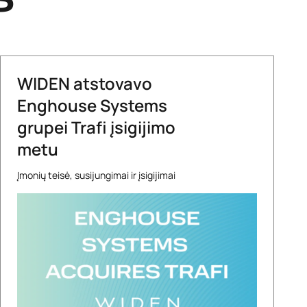
S
WIDEN atstovavo
Enghouse Systems
grupei Trafi įsigijimo
metu
Įmonių teisė, susijungimai ir įsigijimai