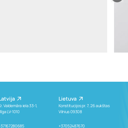
asta.macijauskiene@widen.legal
LinkedIn
+370 6899 4371
Latvija
Lietuva
Kr. Valdemāra iela 33-1,
Konstitucijos pr. 7, 26 aukštas
Rīga LV-1010
Vilnius 09308
+37167280685
+37052487670