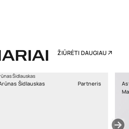
ARIAI
ŽIŪRĖTI DAUGIAU
Asta
Partnerė
Macijauskienė