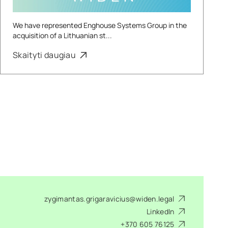
We have represented Enghouse Systems Group in the
acquisition of a Lithuanian st...
Skaityti daugiau
zygimantas.grigaravicius@widen.legal
LinkedIn
+370 605 76125