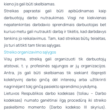
kieno jis gali būti skelbiamas.
Streikas paprastai gali būti apibūdinamas kaip
darbuotojų darbo nutraukimas. Visgi ne kiekvienas
nepatenkintas darbdavio sprendimais darbuotojas bet
kuriuo metu gali nutraukti darbą ir tikėtis, kad darbdavys
tenkins jo reikalavimus. Tam, kad streikas būtų teisėtas,
jis turi atitikti tam tikras sąlygas.
Streiko organizavimo sąlygos
Visų pirma, streiką gali organizuoti tik darbuotojų
atstovai, t. y. profesinės sąjungos ar jų organizacijos.
Antra, jis gali būti skelbiamas tik siekiant išspręsti
kolektyvinį darbo ginčą dėl interesų arba užtikrinti
nagrinėjant tokį ginčą pasiekto sprendimo įvykdymą.
Lietuvos Respublikos darbo kodeksas (toliau – Darbo
kodeksas) numato ganėtinai ilgą procedūrą iki streiko
paskelbimo momento (Darbo kodekso III skyrius).