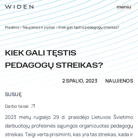
meniu
Pradinis
>
Naujienos ir įvykiai
>
Kiek gali tęstis pedagogų streikas?
KIEK GALI TĘSTIS
PEDAGOGŲ STREIKAS?
2 SPALIO, 2023
NAUJIENOS
SUSIJĘ
Darbo teisė
2023 metų rugsėjo 29 d. prasidėjo Lietuvos Švietimo
darbuotojų profesinės sąjungos organizuotas pedagogų
streikas. Taigi verta prisiminti, kas yra tas streikas, kada ir