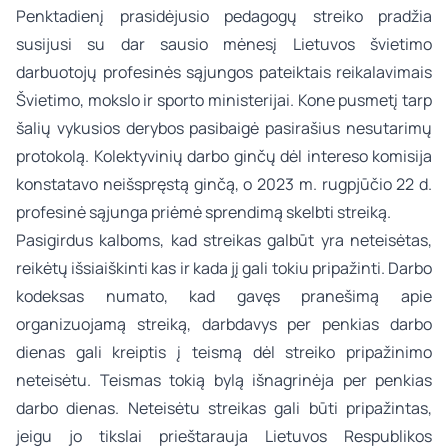
Penktadienį prasidėjusio pedagogų streiko pradžia
susijusi su dar sausio mėnesį Lietuvos švietimo
darbuotojų profesinės sąjungos pateiktais reikalavimais
Švietimo, mokslo ir sporto ministerijai. Kone pusmetį tarp
šalių vykusios derybos pasibaigė pasirašius nesutarimų
protokolą. Kolektyvinių darbo ginčų dėl intereso komisija
konstatavo neišspręstą ginčą, o 2023 m. rugpjūčio 22 d.
profesinė sąjunga priėmė sprendimą skelbti streiką.
Pasigirdus kalboms, kad streikas galbūt yra neteisėtas,
reikėtų išsiaiškinti kas ir kada jį gali tokiu pripažinti. Darbo
kodeksas numato, kad gavęs pranešimą apie
organizuojamą streiką, darbdavys per penkias darbo
dienas gali kreiptis į teismą dėl streiko pripažinimo
neteisėtu. Teismas tokią bylą išnagrinėja per penkias
darbo dienas. Neteisėtu streikas gali būti pripažintas,
jeigu jo tikslai prieštarauja Lietuvos Respublikos