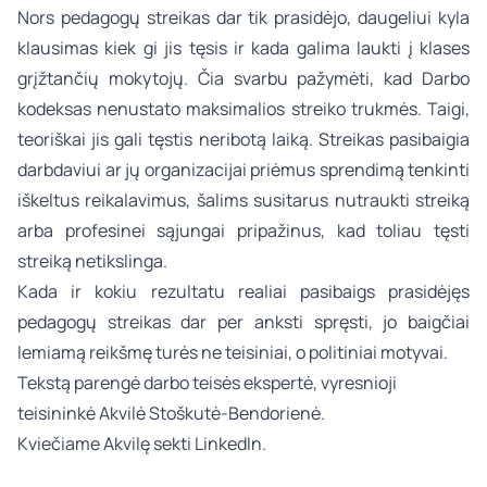
Nors pedagogų streikas dar tik prasidėjo, daugeliui kyla
klausimas kiek gi jis tęsis ir kada galima laukti į klases
grįžtančių mokytojų. Čia svarbu pažymėti, kad Darbo
kodeksas nenustato maksimalios streiko trukmės. Taigi,
teoriškai jis gali tęstis neribotą laiką. Streikas pasibaigia
darbdaviui ar jų organizacijai priėmus sprendimą tenkinti
iškeltus reikalavimus, šalims susitarus nutraukti streiką
arba profesinei sąjungai pripažinus, kad toliau tęsti
streiką netikslinga.
Kada ir kokiu rezultatu realiai pasibaigs prasidėjęs
pedagogų streikas dar per anksti spręsti, jo baigčiai
lemiamą reikšmę turės ne teisiniai, o politiniai motyvai.
Tekstą parengė
darbo teisės
ekspertė, vyresnioji
teisininkė
Akvilė Stoškutė-Bendorienė
.
Kviečiame Akvilę sekti
LinkedIn
.