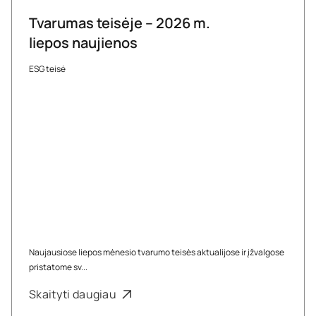
Tvarumas teisėje – 2026 m.
liepos naujienos
ESG teisė
Naujausiose liepos mėnesio tvarumo teisės aktualijose ir įžvalgose
pristatome sv...
Skaityti daugiau