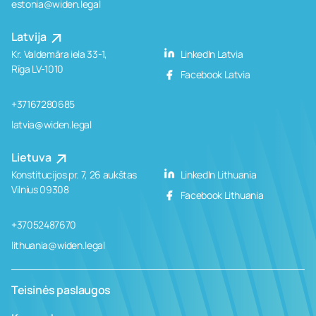
estonia@widen.legal
Latvija
Kr. Valdemāra iela 33-1,
LinkedIn Latvia
Rīga LV-1010
Facebook Latvia
+37167280685
latvia@widen.legal
Lietuva
Konstitucijos pr. 7, 26 aukštas
LinkedIn Lithuania
Vilnius 09308
Facebook Lithuania
+37052487670
lithuania@widen.legal
Teisinės paslaugos