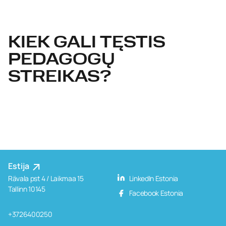
KIEK GALI TĘSTIS
PEDAGOGŲ
STREIKAS?
Estija
Rävala pst 4 / Laikmaa 15
LinkedIn Estonia
Tallinn 10145
Facebook Estonia
+3726400250