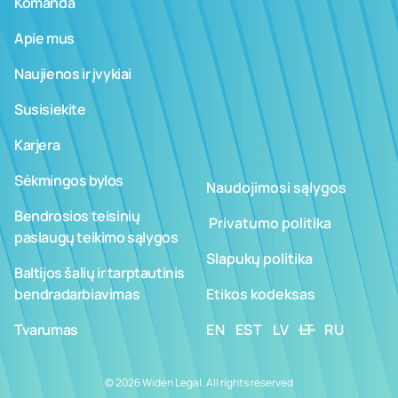
Komanda
Apie mus
Naujienos ir įvykiai
Susisiekite
Karjera
Sėkmingos bylos
Naudojimosi sąlygos
Bendrosios teisinių
­ ­­Privatumo politika
paslaugų teikimo sąlygos
Slapukų politika
Baltijos šalių ir tarptautinis
bendradarbiavimas
Etikos kodeksas
Tvarumas
EN
EST
LV
LT
RU
© 2026 Widen Legal. All rights reserved