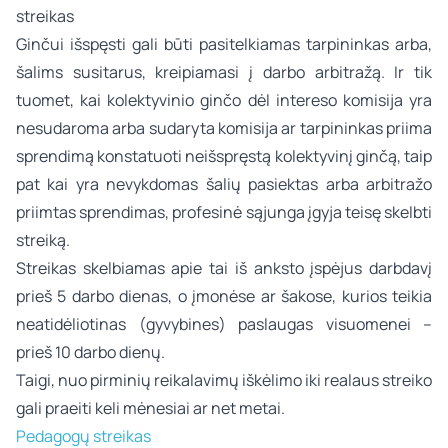
Ginčui išspęsti gali būti pasitelkiamas tarpininkas arba,
šalims susitarus, kreipiamasi į darbo arbitražą. Ir tik
tuomet, kai kolektyvinio ginčo dėl intereso komisija yra
nesudaroma arba sudaryta komisija ar tarpininkas priima
sprendimą konstatuoti neišspręstą kolektyvinį ginčą, taip
pat kai yra nevykdomas šalių pasiektas arba arbitražo
priimtas sprendimas, profesinė sąjunga įgyja teisę skelbti
streiką.
Streikas skelbiamas apie tai iš anksto įspėjus darbdavį
prieš 5 darbo dienas, o įmonėse ar šakose, kurios teikia
neatidėliotinas (gyvybines) paslaugas visuomenei –
prieš 10 darbo dienų.
Taigi, nuo pirminių reikalavimų iškėlimo iki realaus streiko
gali praeiti keli mėnesiai ar net metai.
Pedagogų streikas