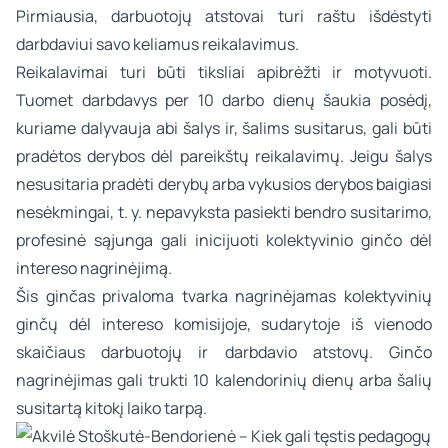
Pirmiausia, darbuotojų atstovai turi raštu išdėstyti
darbdaviui savo keliamus reikalavimus.
Reikalavimai turi būti tiksliai apibrėžti ir motyvuoti.
Tuomet darbdavys per 10 darbo dienų šaukia posėdį,
kuriame dalyvauja abi šalys ir, šalims susitarus, gali būti
pradėtos derybos dėl pareikštų reikalavimų. Jeigu šalys
nesusitaria pradėti derybų arba vykusios derybos baigiasi
nesėkmingai, t. y. nepavyksta pasiekti bendro susitarimo,
profesinė sąjunga gali inicijuoti kolektyvinio ginčo dėl
intereso nagrinėjimą.
Šis ginčas privaloma tvarka nagrinėjamas kolektyvinių
ginčų dėl intereso komisijoje, sudarytoje iš vienodo
skaičiaus darbuotojų ir darbdavio atstovų. Ginčo
nagrinėjimas gali trukti 10 kalendorinių dienų arba šalių
susitartą kitokį laiko tarpą.