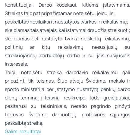
Konstitucijai, Darbo kodeksui, kitiems įstatymams.
Streikas taip pat pripažįstamas neteisėtu, jeigu jis:
paskelbtas nesilaikant nustatytos tvarkos ir reikalavimų;
skelbiamas tais atvejais, kai įstatymai draudžia streikuoti;
skelbiamas dėl nustatyta tvarka neiškeltų reikalavimų,
politinių ar kitų reikalavimų, nesusijusių su
streikuojančių darbuotojų darbo ir su jais susijusiais
interesais.
Taigi, neteisėtu streiką darbdavio reikalavimu gali
pripažinti tik teismas. Šiuo atveju Švietimo, mokslo ir
sporto ministerija per įstatymo nustatytą penkių darbo
dienų terminą į teismą nesikreipė, todėl greičiausiai,
pasitarusi su teisininkais, nerado pagrindo ginčyti
Lietuvos švietimo darbuotojų profesinės sąjungos
paskalbtą streiką.
Galimi rezultatai