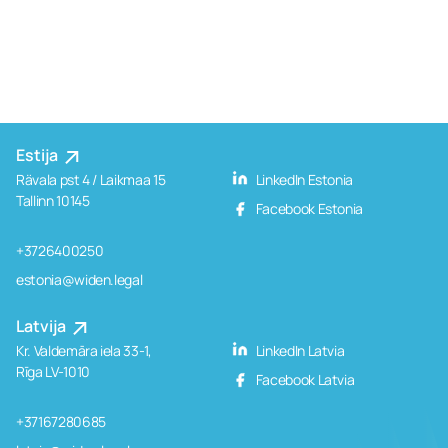
Estija
Rävala pst 4 / Laikmaa 15
LinkedIn Estonia
Tallinn 10145
Facebook Estonia
+3726400250
estonia@widen.legal
Latvija
Kr. Valdemāra iela 33-1,
LinkedIn Latvia
Rīga LV-1010
Facebook Latvia
+37167280685