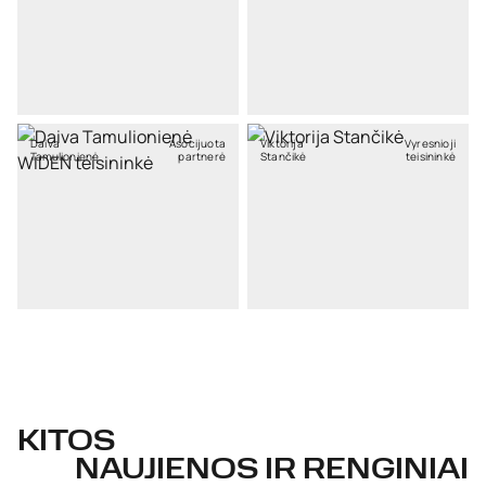
Daiva
Asocijuota
Viktorija
Vyresnioji
Tamulionienė
partnerė
Stančikė
teisininkė
KITOS
NAUJIENOS IR RENGINIAI