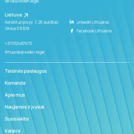
latvia@widen.legal
Lietuva
Konstitucijos pr. 7, 26 aukštas
LinkedIn Lithuania
Vilnius 09308
Facebook Lithuania
+37052487670
lithuania@widen.legal
Teisinės paslaugos
Komanda
Apie mus
Naujienos ir įvykiai
Susisiekite
Karjera