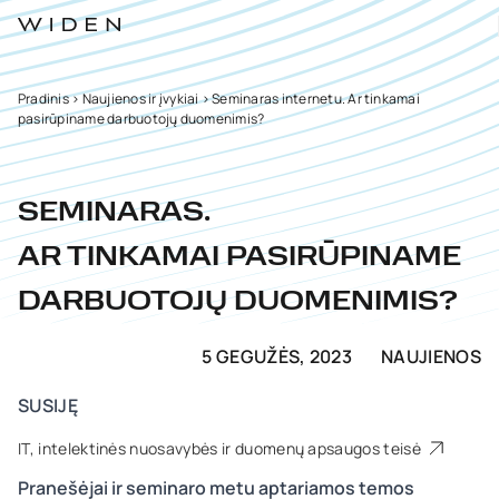
Pradinis
>
Naujienos ir įvykiai
>
Seminaras internetu. Ar tinkamai
pasirūpiname darbuotojų duomenimis?
SEMINARAS.
AR TINKAMAI PASIRŪPINAME
DARBUOTOJŲ DUOMENIMIS?
5 GEGUŽĖS, 2023
NAUJIENOS
SUSIJĘ
IT, intelektinės nuosavybės ir duomenų apsaugos teisė
Pranešėjai ir seminaro metu aptariamos temos