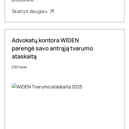
pristatome sv...
Skaityti daugiau
Advokatų kontora WIDEN
parengė savo antrąją tvarumo
ataskaitą
ESG teisė