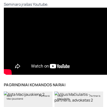
Seminaro įrašas Youtube.
PAGRINDINIAI KOMANDOS NARIAI
Asta
Partnerė
Vilius
Partneris
Macijauskienė
Mačiulaitis