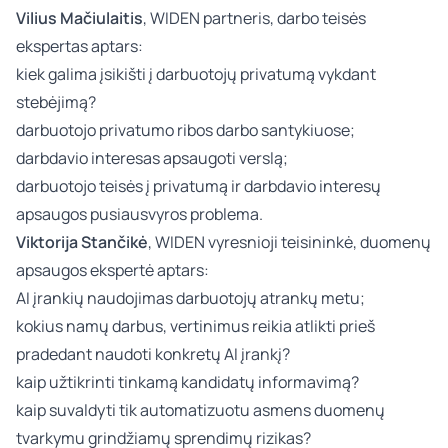
Vilius Mačiulaitis
, WIDEN partneris, darbo teisės
ekspertas aptars:
kiek galima įsikišti į darbuotojų privatumą vykdant
stebėjimą?
darbuotojo privatumo ribos darbo santykiuose;
darbdavio interesas apsaugoti verslą;
darbuotojo teisės į privatumą ir darbdavio interesų
apsaugos pusiausvyros problema.
Viktorija Stančikė
, WIDEN vyresnioji teisininkė, duomenų
apsaugos ekspertė aptars:
AI įrankių naudojimas darbuotojų atrankų metu;
kokius namų darbus, vertinimus reikia atlikti prieš
pradedant naudoti konkretų AI įrankį?
kaip užtikrinti tinkamą kandidatų informavimą?
kaip suvaldyti tik automatizuotu asmens duomenų
tvarkymu grindžiamų sprendimų rizikas?