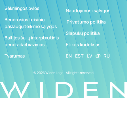
Sėkmingos bylos
Naudojimosi sąlygos
Bendrosios teisinių
­ ­­Privatumo politika
paslaugų teikimo sąlygos
Slapukų politika
Baltijos šalių ir tarptautinis
bendradarbiavimas
Etikos kodeksas
Tvarumas
EN
EST
LV
LT
RU
© 2026 Widen Legal. All rights reserved