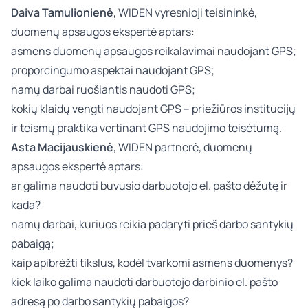
Daiva Tamulionienė
, WIDEN vyresnioji teisininkė,
duomenų apsaugos ekspertė
aptars:
asmens duomenų apsaugos reikalavimai naudojant GPS;
proporcingumo aspektai naudojant GPS;
namų darbai ruošiantis naudoti GPS;
kokių klaidų vengti naudojant GPS – priežiūros institucijų
ir teismų praktika vertinant GPS naudojimo teisėtumą.
Asta Macijauskienė
, WIDEN partnerė, duomenų
apsaugos ekspertė
aptars:
ar galima naudoti buvusio darbuotojo el. pašto dėžutę ir
kada?
namų darbai, kuriuos reikia padaryti prieš darbo santykių
pabaigą;
kaip apibrėžti tikslus, kodėl tvarkomi asmens duomenys?
kiek laiko galima naudoti darbuotojo darbinio el. pašto
adresą po darbo santykių pabaigos?