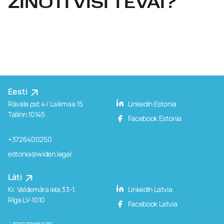
ŽINOTI VISI TĖVAI?
Eesti
Rävala pst 4 / Laikmaa 15
LinkedIn Estonia
Tallinn 10145
Facebook Estonia
+3726400250
estonia@widen.legal
Läti
Kr. Valdemāra iela 33-1,
LinkedIn Latvia
Rīga LV-1010
Facebook Latvia