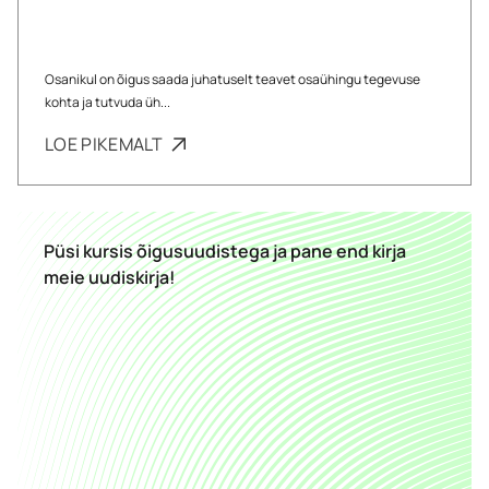
Osanikul on õigus saada juhatuselt teavet osaühingu tegevuse
kohta ja tutvuda üh...
LOE PIKEMALT
Püsi kursis õigusuudistega ja pane end kirja
meie uudiskirja!