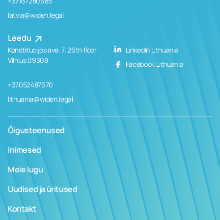
+37167280685
latvia@widen.legal
Leedu
Konstitucijos ave. 7, 26th floor
LinkedIn Lithuania
Vilnius 09308
Facebook Lithuania
+37052487670
lithuania@widen.legal
Õigusteenused
Inimesed
Meie lugu
Uudised ja üritused
Kontakt