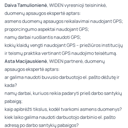
Daiva Tamulionienė
, WIDEN vyresnioji teisininkė,
duomenų apsaugos ekspertė
aptars:
asmens duomenų apsaugos reikalavimai naudojant GPS;
proporcingumo aspektai naudojant GPS;
namų darbai ruošiantis naudoti GPS;
kokių klaidų vengti naudojant GPS – priežiūros institucijų
ir teismų praktika vertinant GPS naudojimo teisėtumą.
Asta Macijauskienė
, WIDEN partnerė, duomenų
apsaugos ekspertė
aptars:
ar galima naudoti buvusio darbuotojo el. pašto dėžutę ir
kada?
namų darbai, kuriuos reikia padaryti prieš darbo santykių
pabaigą;
kaip apibrėžti tikslus, kodėl tvarkomi asmens duomenys?
kiek laiko galima naudoti darbuotojo darbinio el. pašto
adresą po darbo santykių pabaigos?