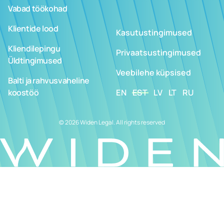
Vabad töökohad
Klientide lood
Kasutustingimused
Kliendilepingu
Privaatsustingimused
Üldtingimused
Veebilehe küpsised
Balti ja rahvusvaheline
koostöö
EN
EST
LV
LT
RU
© 2026 Widen Legal. All rights reserved