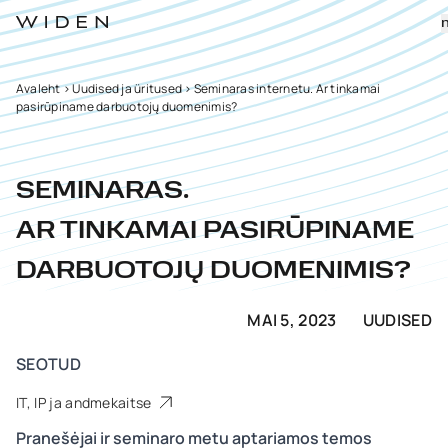
Avaleht
>
Uudised ja üritused
>
Seminaras internetu. Ar tinkamai
pasirūpiname darbuotojų duomenimis?
SEMINARAS.
AR TINKAMAI PASIRŪPINAME
DARBUOTOJŲ DUOMENIMIS?
MAI 5, 2023
UUDISED
SEOTUD
IT, IP ja andmekaitse
Pranešėjai ir seminaro metu aptariamos temos