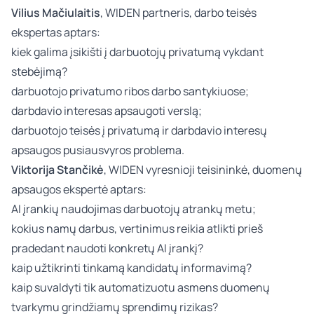
Vilius Mačiulaitis
, WIDEN partneris, darbo teisės
ekspertas aptars:
kiek galima įsikišti į darbuotojų privatumą vykdant
stebėjimą?
darbuotojo privatumo ribos darbo santykiuose;
darbdavio interesas apsaugoti verslą;
darbuotojo teisės į privatumą ir darbdavio interesų
apsaugos pusiausvyros problema.
Viktorija Stančikė
, WIDEN vyresnioji teisininkė, duomenų
apsaugos ekspertė aptars:
AI įrankių naudojimas darbuotojų atrankų metu;
kokius namų darbus, vertinimus reikia atlikti prieš
pradedant naudoti konkretų AI įrankį?
kaip užtikrinti tinkamą kandidatų informavimą?
kaip suvaldyti tik automatizuotu asmens duomenų
tvarkymu grindžiamų sprendimų rizikas?