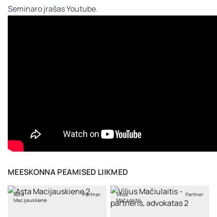
Seminaro įrašas Youtube.
MEESKONNA PEAMISED LIIKMED
Asta
Partner
Vilius
Partner
Macijauskienė
Mačiulaitis