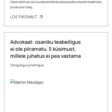
Oled mõelnud, kas suudaksid läbida advokaadile omaste teadmiste
ja oskuste tulep...
LOE PIKEMALT
Advokaat: osaniku teabeõigus
ei ole piiramatu. 5 küsimust,
millele juhatus ei pea vastama
Ühinguõigus ja tehingud