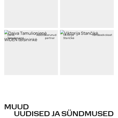
Daiva
Assotsieerunud
Viktorija
Vandeadvokaat
Tamulionienė
partner
Stančikė
MUUD
UUDISED JA SÜNDMUSED