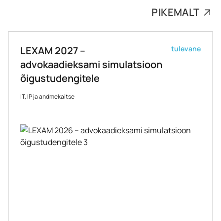
PIKEMALT
LEXAM 2027 –
tulevane
advokaadieksami simulatsioon
õigustudengitele
IT, IP ja andmekaitse