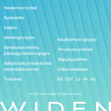
Naujienos ir įvykiai
Susisiekite
Karjera
Sėkmingos bylos
Naudojimosi sąlygos
Bendrosios teisinių
­ ­­Privatumo politika
paslaugų teikimo sąlygos
Slapukų politika
Baltijos šalių ir tarptautinis
bendradarbiavimas
Etikos kodeksas
Tvarumas
EN
EST
LV
LT
RU
© 2026 Widen Legal. All rights reserved