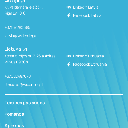
Latvija
Kr. Valdemāra iela 33-1,
LinkedIn Latvia
Rīga LV-1010
Facebook Latvia
+37167280685
latvia@widen.legal
Lietuva
Konstitucijos pr. 7, 26 aukštas
LinkedIn Lithuania
Vilnius 09308
Facebook Lithuania
+37052487670
lithuania@widen.legal
Teisinės paslaugos
Komanda
Apie mus