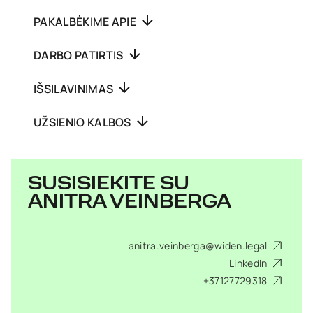
PAKALBĖKIME APIE
DARBO PATIRTIS
IŠSILAVINIMAS
UŽSIENIO KALBOS
SUSISIEKITE SU
ANITRA VEINBERGA
anitra.veinberga@widen.legal
LinkedIn
+37127729318