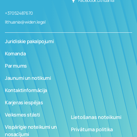
Facebook Lithuania
+37052487670
lithuania@widen.legal
Juridiskie pakalpojumi
Komanda
Par mums
Jaunumi un notikumi
Kontaktinformācija
Karjeras iespējas
Veiksmes stāsti
Lietošanas noteikumi
Vispārīgie noteikumi un
Privātuma politika
nosacījumi