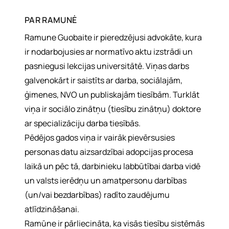
PAR
RAMUNĖ
Ramune Guobaite ir pieredzējusi advokāte, kura
ir nodarbojusies ar normatīvo aktu izstrādi un
pasniegusi lekcijas universitātē. Viņas darbs
galvenokārt ir saistīts ar darba, sociālajām,
ģimenes, NVO un publiskajām tiesībām. Turklāt
viņa ir sociālo zinātņu (tiesību zinātņu) doktore
ar specializāciju darba tiesībās.
Pēdējos gados viņa ir vairāk pievērsusies
personas datu aizsardzībai adopcijas procesa
laikā un pēc tā, darbinieku labbūtībai darba vidē
un valsts ierēdņu un amatpersonu darbības
(un/vai bezdarbības) radīto zaudējumu
atlīdzināšanai.
Ramūne ir pārliecināta, ka visās tiesību sistēmās