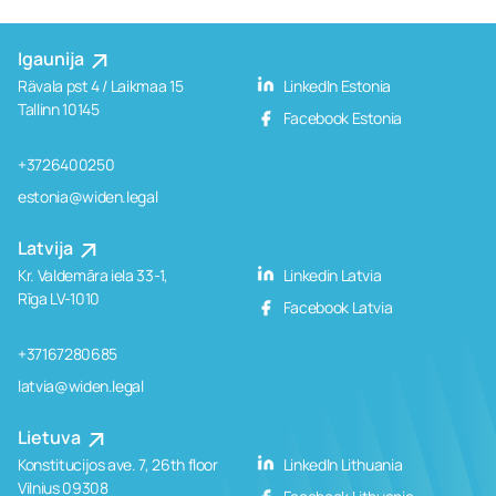
Igaunija
Rävala pst 4 / Laikmaa 15
LinkedIn Estonia
Tallinn 10145
Facebook Estonia
+3726400250
estonia@widen.legal
Latvija
Kr. Valdemāra iela 33-1,
Linkedin Latvia
Rīga LV-1010
Facebook Latvia
+37167280685
latvia@widen.legal
Lietuva
Konstitucijos ave. 7, 26th floor
LinkedIn Lithuania
Vilnius 09308