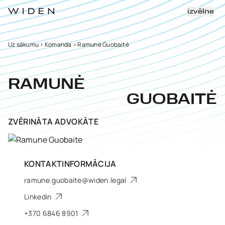
izvēlne
Uz sākumu
>
Komanda
>
Ramunė Guobaitė
RAMUNĖ
GUOBAITĖ
ZVĒRINĀTA ADVOKĀTE
KONTAKTINFORMĀCIJA
ramune.guobaite@widen.legal
Linkedin
+370 6846 8901