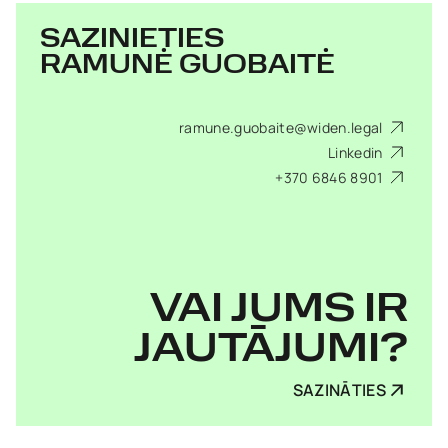
SAZINIETIES
RAMUNĖ GUOBAITĖ
ramune.guobaite@widen.legal
Linkedin
+370 6846 8901
VAI JUMS IR
JAUTĀJUMI?
SAZINĀTIES