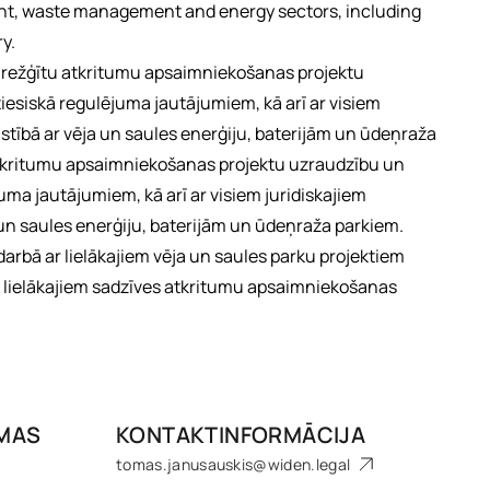
nt, waste management and energy sectors, including
y.
sarežģītu atkritumu apsaimniekošanas projektu
esiskā regulējuma jautājumiem, kā arī ar visiem
stībā ar vēja un saules enerģiju, baterijām un ūdeņraža
atkritumu apsaimniekošanas projektu uzraudzību un
ma jautājumiem, kā arī ar visiem juridiskajiem
 un saules enerģiju, baterijām un ūdeņraža parkiem.
arbā ar lielākajiem vēja un saules parku projektiem
ī lielākajiem sadzīves atkritumu apsaimniekošanas
OMAS
KONTAKTINFORMĀCIJA
tomas.janusauskis@widen.legal