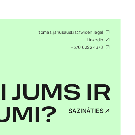
tomas.janusauskis@widen.legal
Linkedin
+370 6222 4370
I JUMS IR
UMI?
SAZINĀTIES