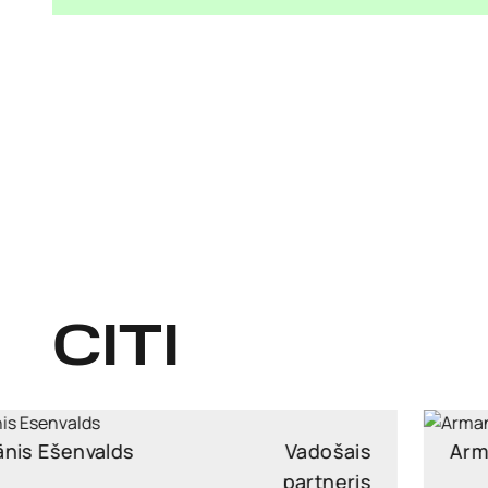
CITI
Armands Rasa
Partneri