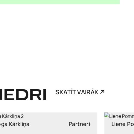
IEDRI
SKATĪT VAIRĀK
Liene Pommere
Partneri