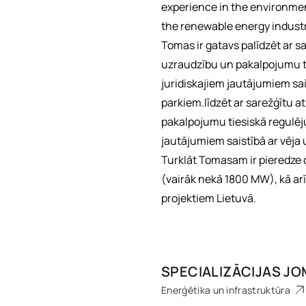
experience in the environme
the renewable energy industr
Tomas ir gatavs palīdzēt ar 
uzraudzību un pakalpojumu ti
juridiskajiem jautājumiem sai
parkiem.līdzēt ar sarežģītu 
pakalpojumu tiesiskā regulēju
jautājumiem saistībā ar vēja
Turklāt Tomasam ir pieredze d
(vairāk nekā 1800 MW), kā ar
projektiem Lietuvā.
SPECIALIZĀCIJAS J
Enerģētika un infrastruktūra