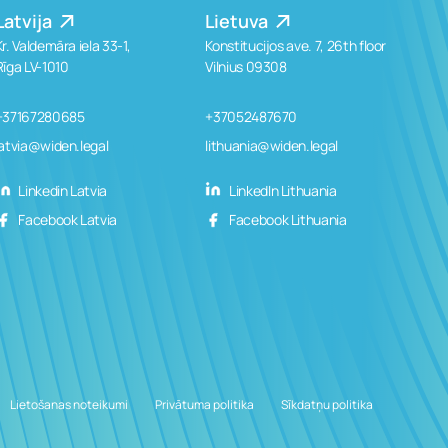
Latvija
Lietuva
Kr. Valdemāra iela 33-1,
Konstitucijos ave. 7, 26th floor
Rīga LV-1010
Vilnius 09308
+37167280685
+37052487670
latvia@widen.legal
lithuania@widen.legal
Linkedin Latvia
LinkedIn Lithuania
Facebook Latvia
Facebook Lithuania
Lietošanas noteikumi
Privātuma politika
Sīkdatņu politika