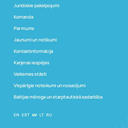
Juridiskie pakalpojumi
Komanda
Par mums
Jaunumi un notikumi
Kontaktinformācija
Karjeras iespējas
Veiksmes stāsti
Vispārīgie noteikumi un nosacījumi
Baltijas mēroga un starptautiskā sadarbība
EN
EST
LV
LT
RU