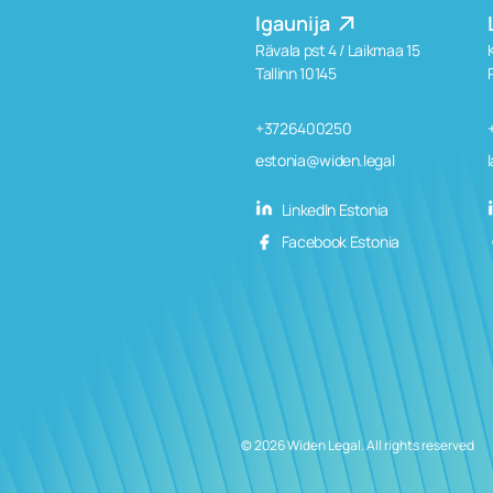
Igaunija
Rävala pst 4 / Laikmaa 15
Tallinn 10145
+3726400250
estonia@widen.legal
LinkedIn Estonia
Facebook Estonia
© 2026 Widen Legal. All rights reserved