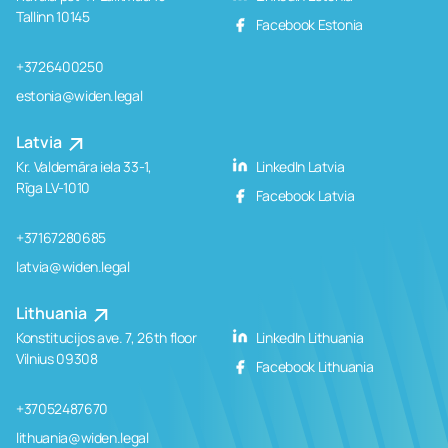
Tallinn 10145
Facebook Estonia
+3726400250
estonia@widen.legal
Latvia
Kr. Valdemāra iela 33-1,
LinkedIn Latvia
Rīga LV-1010
Facebook Latvia
+37167280685
latvia@widen.legal
Lithuania
Konstitucijos ave. 7, 26th floor
LinkedIn Lithuania
Vilnius 09308
Facebook Lithuania
+37052487670
lithuania@widen.legal