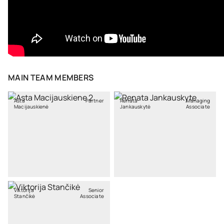
MAIN TEAM MEMBERS
Asta
Partner
Renata
Managing
Macijauskienė
Jankauskytė
Associate
Viktorija
Senior
Stančikė
Associate