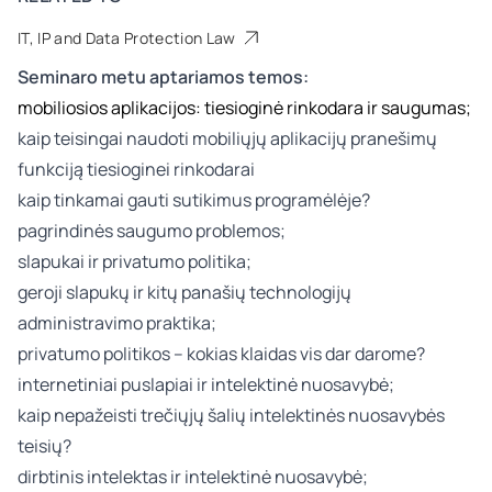
IT, IP and Data Protection Law
Seminaro metu aptariamos temos:
mobiliosios aplikacijos: tiesioginė rinkodara ir saugumas;
kaip teisingai naudoti mobiliųjų aplikacijų pranešimų
funkciją tiesioginei rinkodarai
kaip tinkamai gauti sutikimus programėlėje?
pagrindinės saugumo problemos;
slapukai ir privatumo politika;
geroji slapukų ir kitų panašių technologijų
administravimo praktika;
privatumo politikos – kokias klaidas vis dar darome?
internetiniai puslapiai ir intelektinė nuosavybė;
kaip nepažeisti trečiųjų šalių intelektinės nuosavybės
teisių?
dirbtinis intelektas ir intelektinė nuosavybė;