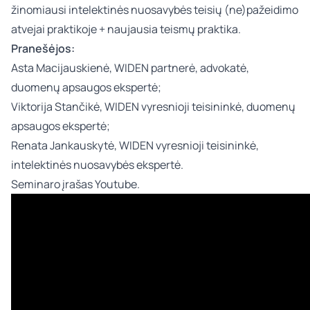
žinomiausi intelektinės nuosavybės teisių (ne)pažeidimo
atvejai praktikoje + naujausia teismų praktika.
Pranešėjos:
Asta Macijauskienė
, WIDEN partnerė, advokatė,
duomenų apsaugos ekspertė;
Viktorija Stančikė
, WIDEN vyresnioji teisininkė, duomenų
apsaugos ekspertė;
Renata Jankauskytė
, WIDEN vyresnioji teisininkė,
intelektinės nuosavybės ekspertė.
Seminaro įrašas Youtube
.