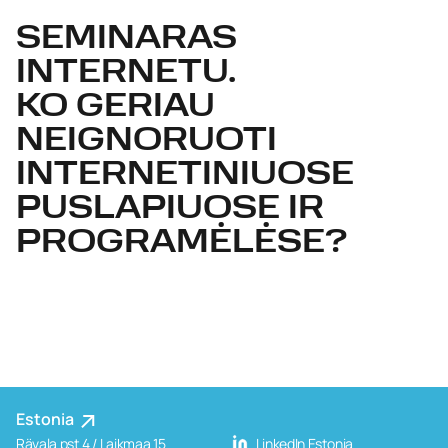
SEMINARAS
INTERNETU.
KO GERIAU
NEIGNORUOTI
INTERNETINIUOSE
PUSLAPIUOSE IR
PROGRAMĖLĖSE?
Estonia
Rävala pst 4 / Laikmaa 15
LinkedIn Estonia