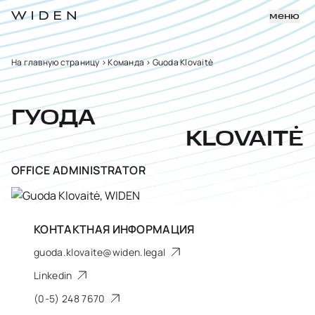
меню
На главную страницу
>
Команда
>
Guoda Klovaitė
ГУОДА
KLOVAITĖ
OFFICE ADMINISTRATOR
КОНТАКТНАЯ ИНФОРМАЦИЯ
guoda.klovaite@widen.legal
Linkedin
(0-5) 248 7670