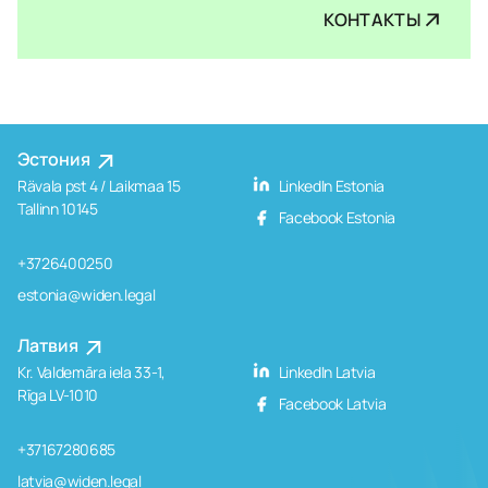
КОНТАКТЫ
Эстония
Rävala pst 4 / Laikmaa 15
LinkedIn Estonia
Tallinn 10145
Facebook Estonia
+3726400250
estonia@widen.legal
Латвия
Kr. Valdemāra iela 33-1,
LinkedIn Latvia
Rīga LV-1010
Facebook Latvia
+37167280685
latvia@widen.legal