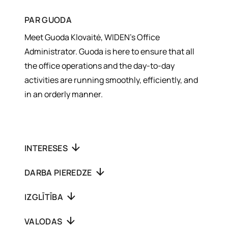
PAR
GUODA
Meet Guoda Klovaitė, WIDEN’s Office
Administrator. Guoda is here to ensure that all
the office operations and the day-to-day
activities are running smoothly, efficiently, and
in an orderly manner.
INTERESES
DARBA PIEREDZE
IZGLĪTĪBA
VALODAS