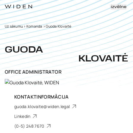
izvēlne
Uz sākumu
>
Komanda
>
Guoda Klovaitė
GUODA
KLOVAITĖ
OFFICE ADMINISTRATOR
KONTAKTINFORMĀCIJA
guoda.klovaite@widen.legal
Linkedin
(0-5) 248 7670