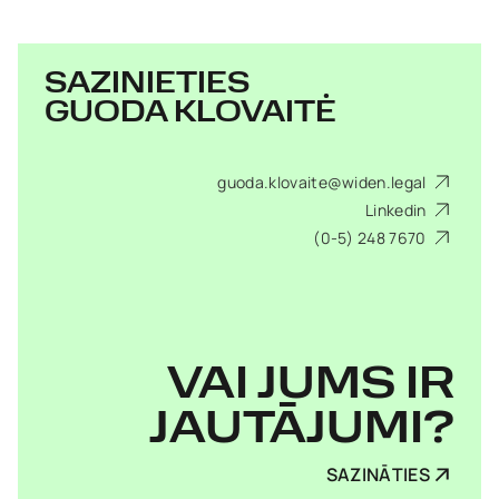
SAZINIETIES
GUODA KLOVAITĖ
guoda.klovaite@widen.legal
Linkedin
(0-5) 248 7670
VAI JUMS IR
JAUTĀJUMI?
SAZINĀTIES