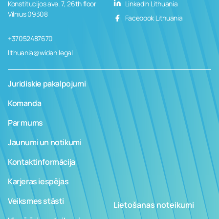
Konstitucijos ave. 7, 26th floor
LinkedIn Lithuania
Vilnius 09308
Facebook Lithuania
+37052487670
lithuania@widen.legal
Juridiskie pakalpojumi
Komanda
Par mums
Jaunumi un notikumi
Kontaktinformācija
Karjeras iespējas
Veiksmes stāsti
Lietošanas noteikumi