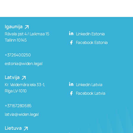
Igaunija
Rävala pst 4 / Laikmaa 15
LinkedIn Estonia
Tallinn 10145
Facebook Estonia
+3726400250
estonia@widen.legal
Latvija
Kr. Valdemāra iela 33-1,
Linkedin Latvia
Rīga LV-1010
Facebook Latvia
+37167280685
latvia@widen.legal
Lietuva