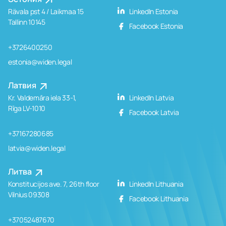
Rävala pst 4 / Laikmaa 15
LinkedIn Estonia
Tallinn 10145
Facebook Estonia
+3726400250
estonia@widen.legal
Латвия
Kr. Valdemāra iela 33-1,
LinkedIn Latvia
Rīga LV-1010
Facebook Latvia
+37167280685
latvia@widen.legal
Литва
Konstitucijos ave. 7, 26th floor
LinkedIn Lithuania
Vilnius 09308
Facebook Lithuania
+37052487670