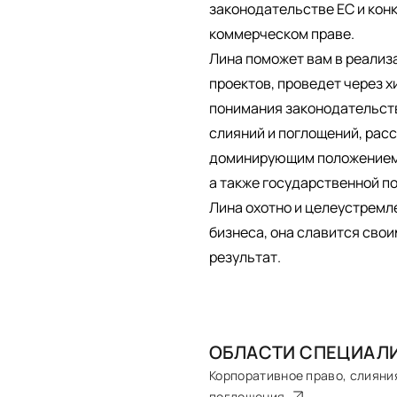
законодательстве ЕС и кон
коммерческом праве.
Лина поможет вам в реали
проектов, проведет через 
понимания законодательств
слияний и поглощений, рас
доминирующим положением,
а также государственной п
Лина охотно и целеустремл
бизнеса, она славится сво
результат.
ОБЛАСТИ СПЕЦИАЛ
Корпоративное право, слияни
поглощения