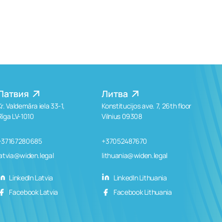
Латвия
Литва
Kr. Valdemāra iela 33-1,
Konstitucijos ave. 7, 26th floor
Rīga LV-1010
Vilnius 09308
+37167280685
+37052487670
latvia@widen.legal
lithuania@widen.legal
LinkedIn Latvia
LinkedIn Lithuania
Facebook Latvia
Facebook Lithuania