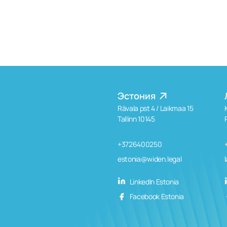
Эстония
Rävala pst 4 / Laikmaa 15
Tallinn 10145
+3726400250
estonia@widen.legal
LinkedIn Estonia
Facebook Estonia