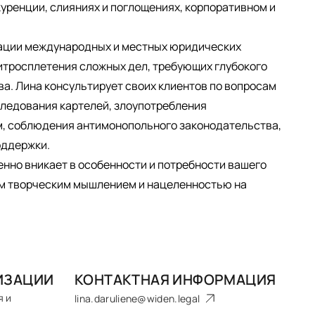
куренции, слияниях и поглощениях, корпоративном и
зации международных и местных юридических
хитросплетения сложных дел, требующих глубокого
а. Лина консультирует своих клиентов по вопросам
следования картелей, злоупотребления
 соблюдения антимонопольного законодательства,
оддержки.
енно вникает в особенности и потребности вашего
им творческим мышлением и нацеленностью на
ИЗАЦИИ
КОНТАКТНАЯ ИНФОРМАЦИЯ
я и
lina.daruliene@widen.legal