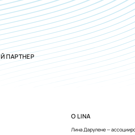
Й ПАРТНЕР
О
LINA
Лина Дарулене — ассоцииро