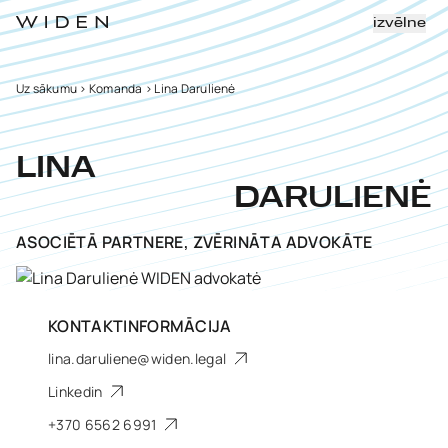
izvēlne
Uz sākumu
>
Komanda
>
Lina Darulienė
LINA
DARULIENĖ
ASOCIĒTĀ PARTNERE, ZVĒRINĀTA ADVOKĀTE
KONTAKTINFORMĀCIJA
lina.daruliene@widen.legal
Linkedin
+370 6562 6991