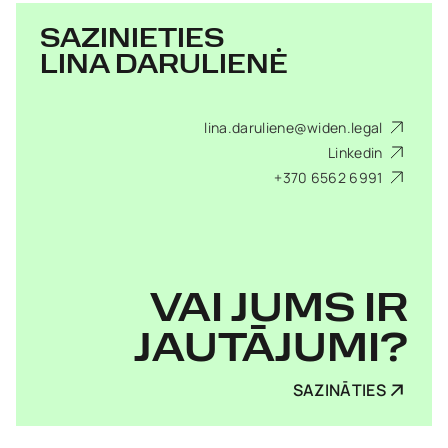
SAZINIETIES
LINA DARULIENĖ
lina.daruliene@widen.legal
Linkedin
+370 6562 6991
VAI JUMS IR
JAUTĀJUMI?
SAZINĀTIES