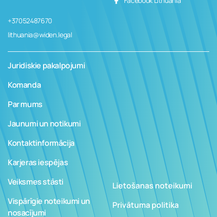
Facebook Lithuania
+37052487670
lithuania@widen.legal
Juridiskie pakalpojumi
Komanda
Par mums
Jaunumi un notikumi
Kontaktinformācija
Karjeras iespējas
Veiksmes stāsti
Lietošanas noteikumi
Vispārīgie noteikumi un
Privātuma politika
nosacījumi