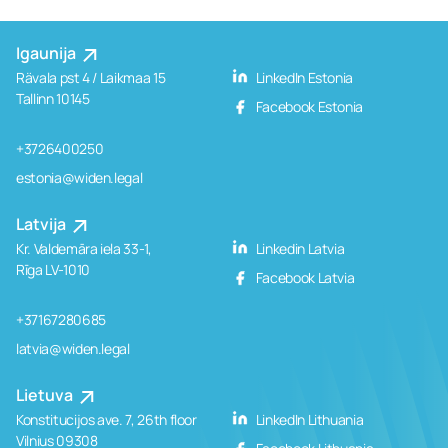
Igaunija
Rävala pst 4 / Laikmaa 15
LinkedIn Estonia
Tallinn 10145
Facebook Estonia
+3726400250
estonia@widen.legal
Latvija
Kr. Valdemāra iela 33-1,
Linkedin Latvia
Rīga LV-1010
Facebook Latvia
+37167280685
latvia@widen.legal
Lietuva
Konstitucijos ave. 7, 26th floor
LinkedIn Lithuania
Vilnius 09308