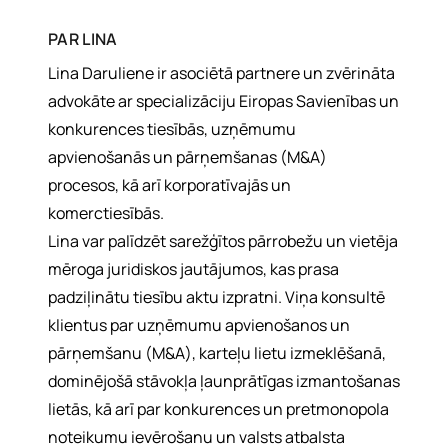
PAR
LINA
Lina Daruliene ir asociētā partnere un zvērināta
advokāte ar specializāciju Eiropas Savienības un
konkurences tiesībās, uzņēmumu
apvienošanās un pārņemšanas (M&A)
procesos, kā arī korporatīvajās un
komerctiesībās.
Lina var palīdzēt sarežģītos pārrobežu un vietēja
mēroga juridiskos jautājumos, kas prasa
padziļinātu tiesību aktu izpratni. Viņa konsultē
klientus par uzņēmumu apvienošanos un
pārņemšanu (M&A), karteļu lietu izmeklēšanā,
dominējošā stāvokļa ļaunprātīgas izmantošanas
lietās, kā arī par konkurences un pretmonopola
noteikumu ievērošanu un valsts atbalsta