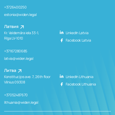
+3726400250
estonia@widen.legal
Латвия
Kr. Valdemāra iela 33-1,
LinkedIn Latvia
Rīga LV-1010
Facebook Latvia
+37167280685
latvia@widen.legal
Литва
Konstitucijos ave. 7, 26th floor
LinkedIn Lithuania
Vilnius 09308
Facebook Lithuania
+37052487670
lithuania@widen.legal