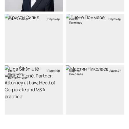
Кристи Сильд
Партнёр
Лиене
Партнёр
Поммере
Лина
Партнёр
Мартин
Адвокат
Шикшнюте-
Николаев
Вайтекунене