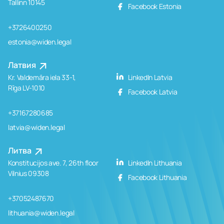
Tallinn 10145
Facebook Estonia
+3726400250
estonia@widen.legal
Латвия
Kr. Valdemāra iela 33-1,
LinkedIn Latvia
Rīga LV-1010
Facebook Latvia
+37167280685
latvia@widen.legal
Литва
Konstitucijos ave. 7, 26th floor
LinkedIn Lithuania
Vilnius 09308
Facebook Lithuania
+37052487670
lithuania@widen.legal