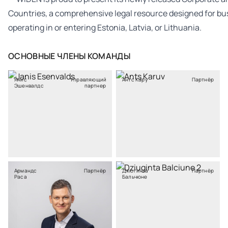
ОСНОВНЫЕ ЧЛЕНЫ КОМАНДЫ
Янис
Управляющий
Антс Кару
Партнёр
Эшенвалдс
партнер
Армандс
Партнёр
Джюгинта
Партнёр
Раса
Бальчюне