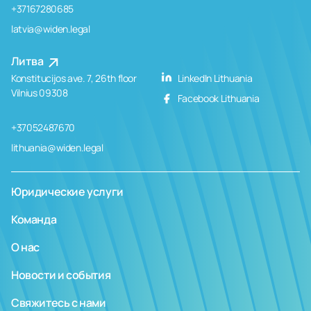
+37167280685
latvia@widen.legal
Литва
Konstitucijos ave. 7, 26th floor
LinkedIn Lithuania
Vilnius 09308
Facebook Lithuania
+37052487670
lithuania@widen.legal
Юридические услуги
Команда
О нас
Новости и события
Свяжитесь с нами