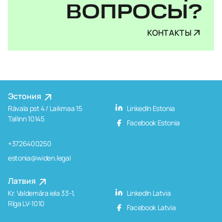
ВОПРОСЫ?
КОНТАКТЫ
Эстония
Rävala pst 4 / Laikmaa 15
LinkedIn Estonia
Tallinn 10145
Facebook Estonia
+3726400250
estonia@widen.legal
Латвия
Kr. Valdemāra iela 33-1,
LinkedIn Latvia
Rīga LV-1010
Facebook Latvia