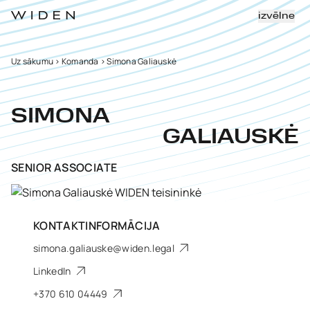
izvēlne
Uz sākumu
>
Komanda
>
Simona Galiauskė
SIMONA
GALIAUSKĖ
SENIOR ASSOCIATE
KONTAKTINFORMĀCIJA
simona.galiauske@widen.legal
LinkedIn
+370 610 04449