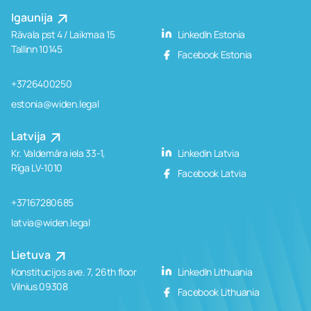
Igaunija
Rävala pst 4 / Laikmaa 15
LinkedIn Estonia
Tallinn 10145
Facebook Estonia
+3726400250
estonia@widen.legal
Latvija
Kr. Valdemāra iela 33-1,
Linkedin Latvia
Rīga LV-1010
Facebook Latvia
+37167280685
latvia@widen.legal
Lietuva
Konstitucijos ave. 7, 26th floor
LinkedIn Lithuania
Vilnius 09308
Facebook Lithuania