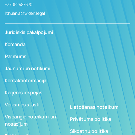
+37052487670
lithuania@widen.legal
Juridiskie pakalpojumi
Komanda
Par mums
Jaunumi un notikumi
Kontaktinformācija
Karjeras iespējas
Veiksmes stāsti
Lietošanas noteikumi
Vispārīgie noteikumi un
Privātuma politika
nosacījumi
Sīkdatņu politika