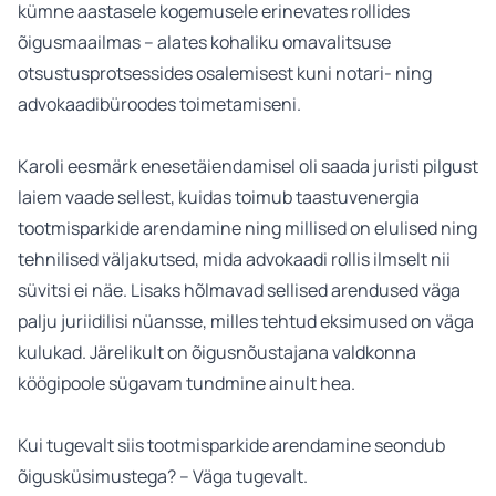
kümne aastasele kogemusele erinevates rollides
õigusmaailmas – alates kohaliku omavalitsuse
otsustusprotsessides osalemisest kuni notari- ning
advokaadibüroodes toimetamiseni.
Karoli eesmärk enesetäiendamisel oli saada juristi pilgust
laiem vaade sellest, kuidas toimub taastuvenergia
tootmisparkide arendamine ning millised on elulised ning
tehnilised väljakutsed, mida advokaadi rollis ilmselt nii
süvitsi ei näe. Lisaks hõlmavad sellised arendused väga
palju juriidilisi nüansse, milles tehtud eksimused on väga
kulukad. Järelikult on õigusnõustajana valdkonna
köögipoole sügavam tundmine ainult hea.
Kui tugevalt siis tootmisparkide arendamine seondub
õigusküsimustega? – Väga tugevalt.