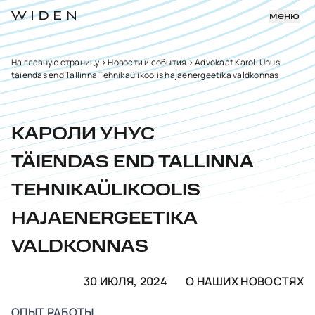
меню
На главную страницу
>
Новости и события
>
Advokaat Karoli Unus
täiendas end Tallinna Tehnikaülikoolis hajaenergeetika valdkonnas
КАРОЛИ УНУС
TÄIENDAS END TALLINNA
TEHNIKAÜLIKOOLIS
HAJAENERGEETIKA
VALDKONNAS
30 ИЮЛЯ, 2024
О НАШИХ НОВОСТЯХ
ОПЫТ РАБОТЫ