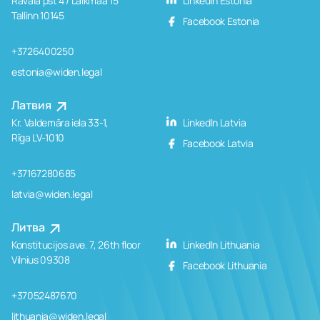
Rävala pst 4 / Laikmaa 15
LinkedIn Estonia
Tallinn 10145
Facebook Estonia
+3726400250
estonia@widen.legal
Латвия
Kr. Valdemāra iela 33-1,
LinkedIn Latvia
Rīga LV-1010
Facebook Latvia
+37167280685
latvia@widen.legal
Литва
Konstitucijos ave. 7, 26th floor
LinkedIn Lithuania
Vilnius 09308
Facebook Lithuania
+37052487670
lithuania@widen.legal