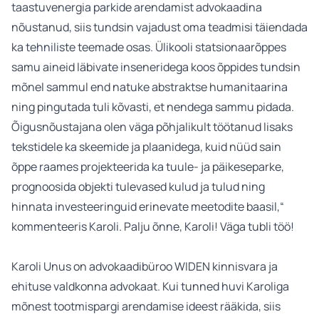
taastuvenergia parkide arendamist advokaadina
nõustanud, siis tundsin vajadust oma teadmisi täiendada
ka tehniliste teemade osas. Ülikooli statsionaarõppes
samu aineid läbivate inseneridega koos õppides tundsin
mõnel sammul end natuke abstraktse humanitaarina
ning pingutada tuli kõvasti, et nendega sammu pidada.
Õigusnõustajana olen väga põhjalikult töötanud lisaks
tekstidele ka skeemide ja plaanidega, kuid nüüd sain
õppe raames projekteerida ka tuule- ja päikeseparke,
prognoosida objekti tulevased kulud ja tulud ning
hinnata investeeringuid erinevate meetodite baasil,“
kommenteeris Karoli. Palju õnne, Karoli! Väga tubli töö!
Karoli Unus on advokaadibüroo WIDEN kinnisvara ja
ehituse valdkonna advokaat. Kui tunned huvi Karoliga
mõnest tootmispargi arendamise ideest rääkida, siis