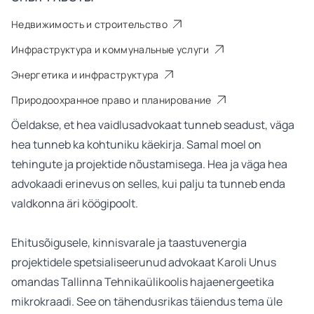
Недвижимость и строительство
Инфраструктура и коммунальные услуги
Энергетика и инфраструктура
Природоохранное право и планирование
Öeldakse, et hea vaidlusadvokaat tunneb seadust, väga
hea tunneb ka kohtuniku käekirja. Samal moel on
tehingute ja projektide nõustamisega. Hea ja väga hea
advokaadi erinevus on selles, kui palju ta tunneb enda
valdkonna äri köögipoolt.
Ehitusõigusele, kinnisvarale ja taastuvenergia
projektidele spetsialiseerunud advokaat Karoli Unus
omandas Tallinna Tehnikaülikoolis hajaenergeetika
mikrokraadi. See on tähendusrikas täiendus tema üle