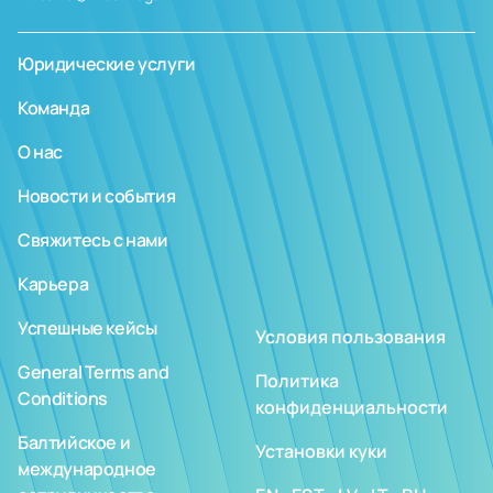
Юридические услуги
Команда
О нас
Новости и события
Свяжитесь с нами
Карьера
Успешные кейсы
Условия пользования
General Terms and
Политика
Conditions
конфиденциальности
Балтийское и
Установки куки
международное