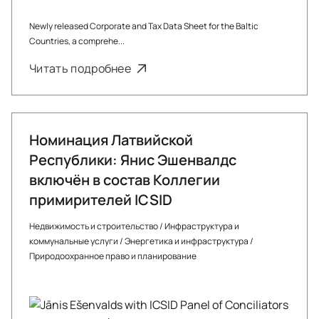
Newly released Corporate and Tax Data Sheet for the Baltic
Countries, a comprehe...
Читать подробнее
Номинация Латвийской
Республики: Янис Эшенвалдс
включён в состав Коллегии
примирителей ICSID
Недвижимость и строительство
/
Инфраструктура и
коммунальные услуги
/
Энергетика и инфраструктура
/
Природоохранное право и планирование