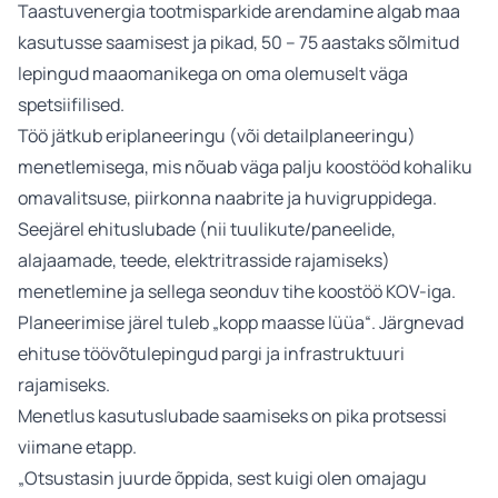
Taastuvenergia tootmisparkide arendamine algab maa
kasutusse saamisest ja pikad, 50 – 75 aastaks sõlmitud
lepingud maaomanikega on oma olemuselt väga
spetsiifilised.
Töö jätkub eriplaneeringu (või detailplaneeringu)
menetlemisega, mis nõuab väga palju koostööd kohaliku
omavalitsuse, piirkonna naabrite ja huvigruppidega.
Seejärel ehituslubade (nii tuulikute/paneelide,
alajaamade, teede, elektritrasside rajamiseks)
menetlemine ja sellega seonduv tihe koostöö KOV-iga.
Planeerimise järel tuleb „kopp maasse lüüa“. Järgnevad
ehituse töövõtulepingud pargi ja infrastruktuuri
rajamiseks.
Menetlus kasutuslubade saamiseks on pika protsessi
viimane etapp.
„Otsustasin juurde õppida, sest kuigi olen omajagu