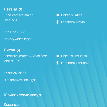
Латвия
Kr. Valdemāra iela 33-1,
LinkedIn Latvia
Rīga LV-1010
Facebook Latvia
+37167280685
latvia@widen.legal
Литва
Konstitucijos ave. 7, 26th floor
LinkedIn Lithuania
Vilnius 09308
Facebook Lithuania
+37052487670
lithuania@widen.legal
Юридические услуги
Команда