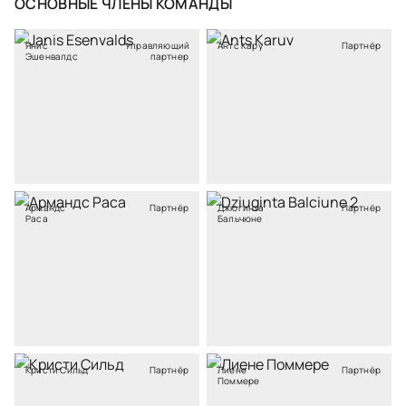
ОСНОВНЫЕ ЧЛЕНЫ КОМАНДЫ
Янис
Управляющий
Антс Кару
Партнёр
Эшенвалдс
партнер
Армандс
Партнёр
Джюгинта
Партнёр
Раса
Бальчюне
Кристи Сильд
Партнёр
Лиене
Партнёр
Поммере