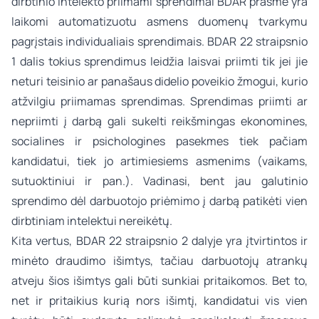
dirbtinio intelekto priimami sprendimai BDAR prasme yra
laikomi automatizuotu asmens duomenų tvarkymu
pagrįstais individualiais sprendimais. BDAR 22 straipsnio
1 dalis tokius sprendimus leidžia laisvai priimti tik jei jie
neturi teisinio ar panašaus didelio poveikio žmogui, kurio
atžvilgiu priimamas sprendimas. Sprendimas priimti ar
nepriimti į darbą gali sukelti reikšmingas ekonomines,
socialines ir psichologines pasekmes tiek pačiam
kandidatui, tiek jo artimiesiems asmenims (vaikams,
sutuoktiniui ir pan.). Vadinasi, bent jau galutinio
sprendimo dėl darbuotojo priėmimo į darbą patikėti vien
dirbtiniam intelektui nereikėtų.
Kita vertus, BDAR 22 straipsnio 2 dalyje yra įtvirtintos ir
minėto draudimo išimtys, tačiau darbuotojų atrankų
atveju šios išimtys gali būti sunkiai pritaikomos. Bet to,
net ir pritaikius kurią nors išimtį, kandidatui vis vien