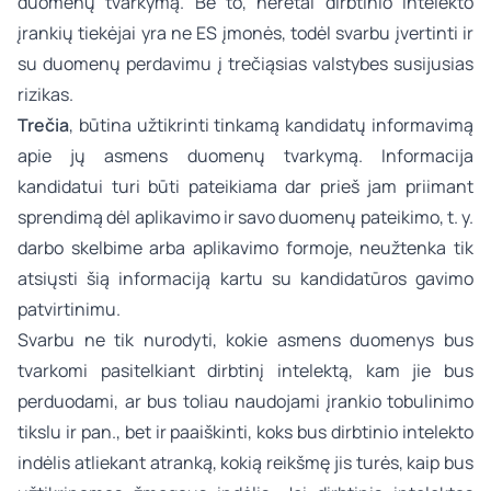
duomenų tvarkymą. Be to, neretai dirbtinio intelekto
įrankių tiekėjai yra ne ES įmonės, todėl svarbu įvertinti ir
su duomenų perdavimu į trečiąsias valstybes susijusias
rizikas.
Trečia
, būtina užtikrinti tinkamą kandidatų informavimą
apie jų asmens duomenų tvarkymą. Informacija
kandidatui turi būti pateikiama dar prieš jam priimant
sprendimą dėl aplikavimo ir savo duomenų pateikimo, t. y.
darbo skelbime arba aplikavimo formoje, neužtenka tik
atsiųsti šią informaciją kartu su kandidatūros gavimo
patvirtinimu.
Svarbu ne tik nurodyti, kokie asmens duomenys bus
tvarkomi pasitelkiant dirbtinį intelektą, kam jie bus
perduodami, ar bus toliau naudojami įrankio tobulinimo
tikslu ir pan., bet ir paaiškinti, koks bus dirbtinio intelekto
indėlis atliekant atranką, kokią reikšmę jis turės, kaip bus