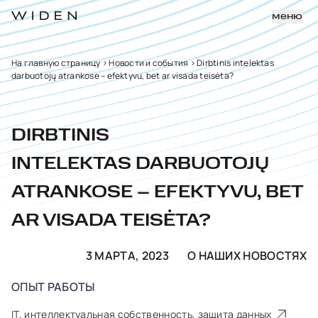
меню
На главную страницу
>
Новости и события
>
Dirbtinis intelektas
darbuotojų atrankose – efektyvu, bet ar visada teisėta?
DIRBTINIS
INTELEKTAS DARBUOTOJŲ
ATRANKOSE – EFEKTYVU, BET
AR VISADA TEISĖTA?
3 МАРТА, 2023
О НАШИХ НОВОСТЯХ
ОПЫТ РАБОТЫ
IT, интеллектуальная собственность, защита данных