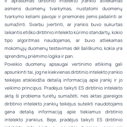
ir aprašomas dirbtinio intelekto įrankio atliekamas
asmens duomenų tvarkymas, nustatomi duomenų
tvarkymo keliami pavojai ir priemonės jiems pašalinti ar
sumažinti. Svarbu įvertinti, ar įrankis buvo sukurtas
laikantis etiško dirbtinio intelekto kūrimo standartų, kokio
tipo algoritmas naudojamas, ar buvo atliekamas
mokomųjų duomenų testavimas dėl šališkumo, kokia yra
sprendimų priėmimo logika ir pan.
Poveikio duomenų apsaugai vertinimo atlikimą gali
apsunkinti tai, jog ne kiekvienas dirbtinio intelekto įrankio
teikėjas atskleidžia detalią informaciją apie įrankį ir jo
veikimo principus. Pradėjus taikyti ES dirbtinio intelekto
aktą ši problema turėtų sumažėti, nes aktas įpareigos
dirbtinio intelekto įrankių teikėjus suteikti naudotojams
gana detalią informaciją apie tiekiamus dirbtinio
intelekto įrankius. Beje, pradėjus taikyti ES dirbtinio