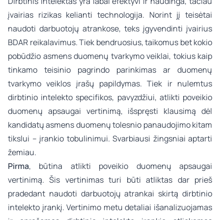
Dirbtinis intelektas yra labai efektyvi ir naudinga, tačiau
įvairias rizikas kelianti technologija. Norint jį teisėtai
naudoti darbuotojų atrankose, teks įgyvendinti įvairius
BDAR reikalavimus. Tiek bendruosius, taikomus bet kokio
pobūdžio asmens duomenų tvarkymo veiklai, tokius kaip
tinkamo teisinio pagrindo parinkimas ar duomenų
tvarkymo veiklos įrašų papildymas. Tiek ir nulemtus
dirbtinio intelekto specifikos, pavyzdžiui, atlikti poveikio
duomenų apsaugai vertinimą, išspręsti klausimą dėl
kandidatų asmens duomenų tolesnio panaudojimo kitam
tikslui – įrankio tobulinimui. Svarbiausi žingsniai aptarti
žemiau.
Pirma
, būtina atlikti poveikio duomenų apsaugai
vertinimą. Šis vertinimas turi būti atliktas dar prieš
pradedant naudoti darbuotojų atrankai skirtą dirbtinio
intelekto įrankį. Vertinimo metu detaliai išanalizuojamas