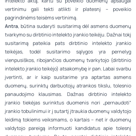
intelekto aktą, kartu su poveikio duomenų apsaugai
vertinimu gali tekti atlikti ir platesnį – poveikio
pagrindinėms teisėms vertinimą.
Antra
, būtina sudaryti susitarimą dėl asmens duomenų
tvarkymo su dirbtinio intelekto įrankio teikėju. Dažnai tokį
susitarimą pateikia pats dirbtinio intelekto įrankio
teikėjas, todėl susitarimo sąlygos yra pernelyg
vienpusiškos, ribojančios duomenų tvarkytojo (dirbtinio
intelekto įrankio teikėjo) atsakomybę ir pan. Labai svarbu
įvertinti, ar ir kaip susitarime yra aptartas asmens
duomenų, surinktų darbuotojų atrankos tikslu, tolesnio
panaudojimo klausimas. Dažnas dirbtinio intelekto
įrankio tiekėjas surinktus duomenis nori „pernaudoti“
įrankio tobulinimui ir į sutartį įtraukia duomenų valdytojo
leidimą tokiems veiksmams, o kartais – net ir duomenų
valdytojo pareigą informuoti kandidatus apie tolesnį