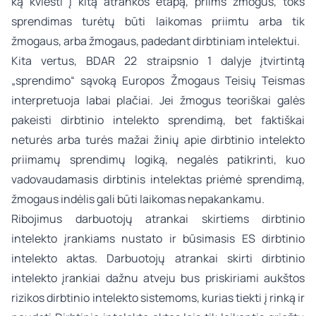
ką kviesti į kitą atrankos etapą, priims žmogus, toks
sprendimas turėtų būti laikomas priimtu arba tik
žmogaus, arba žmogaus, padedant dirbtiniam intelektui.
Kita vertus, BDAR 22 straipsnio 1 dalyje įtvirtintą
„sprendimo“ sąvoką Europos Žmogaus Teisių Teismas
interpretuoja labai plačiai. Jei žmogus teoriškai galės
pakeisti dirbtinio intelekto sprendimą, bet faktiškai
neturės arba turės mažai žinių apie dirbtinio intelekto
priimamų sprendimų logiką, negalės patikrinti, kuo
vadovaudamasis dirbtinis intelektas priėmė sprendimą,
žmogaus indėlis gali būti laikomas nepakankamu.
Ribojimus darbuotojų atrankai skirtiems dirbtinio
intelekto įrankiams nustato ir būsimasis ES dirbtinio
intelekto aktas. Darbuotojų atrankai skirti dirbtinio
intelekto įrankiai dažnu atveju bus priskiriami aukštos
rizikos dirbtinio intelekto sistemoms, kurias tiekti į rinką ir