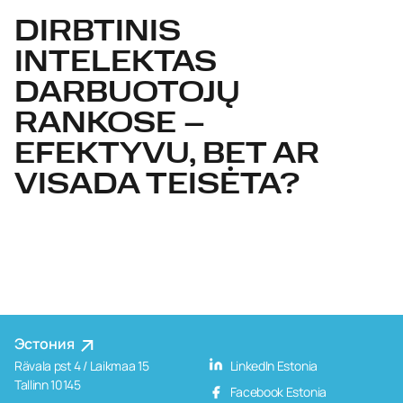
DIRBTINIS
INTELEKTAS
DARBUOTOJŲ
RANKOSE –
EFEKTYVU, BET AR
VISADA TEISĖTA?
Эстония
Rävala pst 4 / Laikmaa 15
LinkedIn Estonia
Tallinn 10145
Facebook Estonia