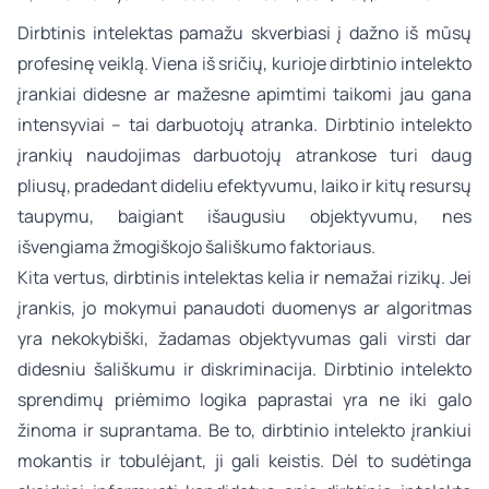
Dirbtinis intelektas pamažu skverbiasi į dažno iš mūsų
profesinę veiklą. Viena iš sričių, kurioje dirbtinio intelekto
įrankiai didesne ar mažesne apimtimi taikomi jau gana
intensyviai – tai darbuotojų atranka. Dirbtinio intelekto
įrankių naudojimas darbuotojų atrankose turi daug
pliusų, pradedant dideliu efektyvumu, laiko ir kitų resursų
taupymu, baigiant išaugusiu objektyvumu, nes
išvengiama žmogiškojo šališkumo faktoriaus.
Kita vertus, dirbtinis intelektas kelia ir nemažai rizikų. Jei
įrankis, jo mokymui panaudoti duomenys ar algoritmas
yra nekokybiški, žadamas objektyvumas gali virsti dar
didesniu šališkumu ir diskriminacija. Dirbtinio intelekto
sprendimų priėmimo logika paprastai yra ne iki galo
žinoma ir suprantama. Be to, dirbtinio intelekto įrankiui
mokantis ir tobulėjant, ji gali keistis. Dėl to sudėtinga