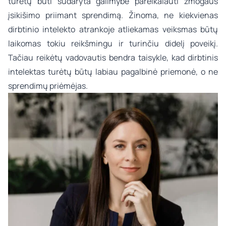
turėtų būti sudaryta galimybė pareikalauti žmogaus
įsikišimo priimant sprendimą. Žinoma, ne kiekvienas
dirbtinio intelekto atrankoje atliekamas veiksmas būtų
laikomas tokiu reikšmingu ir turinčiu didelį poveikį.
Tačiau reikėtų vadovautis bendra taisykle, kad dirbtinis
intelektas turėtų būtų labiau pagalbinė priemonė, o ne
sprendimų priėmėjas.