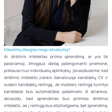
Klausimų daugiau negu atsakymų?
Ar dirbtinis intelektas priima sprendimą, ar yra tik
patariamoji, žmogaus darbą palengvinanti priemonė,
priklauso nuo individualių aplinkybių. Įsivaizduokime, kad
dirbtinio intelekto įrankis išanalizuoja kandidatų CV ir
sudaro kandidatų reitingą. Jei mažesnį reitingą turintys
kandidatai bus automatiškai pašalinami iš atrankos,
akivaizdu, kad sprendimas bus priimtas dirbtinio
intelekto. Jei į reitingą bus atsižvelgiama, bet sprendimą,