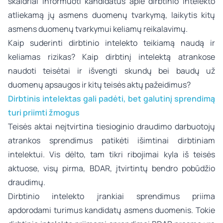
skaidriai informuoti kandidatus apie dirbtinio intelekto
atliekamą jų asmens duomenų tvarkymą, laikytis kitų
asmens duomenų tvarkymui keliamų reikalavimų.
Kaip suderinti dirbtinio intelekto teikiamą naudą ir
keliamas rizikas? Kaip dirbtinį intelektą atrankose
naudoti teisėtai ir išvengti skundų bei baudų už
duomenų apsaugos ir kitų teisės aktų pažeidimus?
Dirbtinis intelektas gali padėti, bet galutinį sprendimą
turi priimti žmogus
Teisės aktai neįtvirtina tiesioginio draudimo darbuotojų
atrankos sprendimus patikėti išimtinai dirbtiniam
intelektui. Vis dėlto, tam tikri ribojimai kyla iš teisės
aktuose, visų pirma, BDAR, įtvirtintų bendro pobūdžio
draudimų.
Dirbtinio intelekto įrankiai sprendimus priima
apdorodami turimus kandidatų asmens duomenis. Tokie