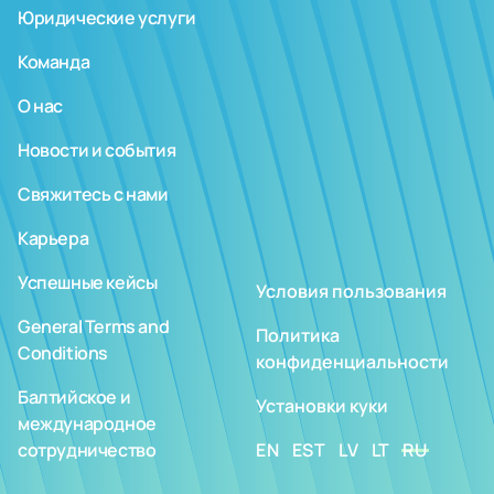
Юридические услуги
Команда
О нас
Новости и события
Свяжитесь с нами
Карьера
Успешные кейсы
Условия пользования
General Terms and
Политика
Conditions
конфиденциальности
Балтийское и
Установки куки
международное
сотрудничество
EN
EST
LV
LT
RU