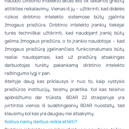
naudoti Dirbtinio intelekto aktas leis tik laikantis griežtų
atitikties reikalavimų. Vienas iš jų – užtikrinti, kad didelės
rizikos dirbtinio intelekto sistemose būtų įgalinta
žmogaus priežiūra. Dirbtinio intelekto įrankių tiekėjai
turės techniškai užtikrinti, kad naudojant įrankį būtų
galima žmogaus priežiūra, o to įrankio naudotojai – kad
žmogaus priežiūrą įgalinančiais funkcionalumais būtų
realiai naudojamasi, kad už priežiūrą atsakingas
darbuotojas turėtų pakankamą dirbtinio intelekto
raštingumo lygį ir pan.
Ateityje daug kas priklausys ir nuo to, kaip vystysis
priežiūros institucijų, teismų praktika. Kol kas teisinio
apibrėžtumo dar trūksta. BDAR 22 straipsnyje yra
įvirtintos vienos iš sudėtingesnių BDAR nuostatų, tad
klausimų kol kas yra daugiau nei atsakymų.
Kokius namų darbus reikia atlikti?