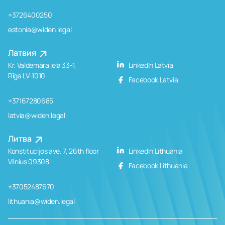
+3726400250
estonia@widen.legal
Латвия
Kr. Valdemāra iela 33-1,
LinkedIn Latvia
Rīga LV-1010
Facebook Latvia
+37167280685
latvia@widen.legal
Литва
Konstitucijos ave. 7, 26th floor
LinkedIn Lithuania
Vilnius 09308
Facebook Lithuania
+37052487670
lithuania@widen.legal