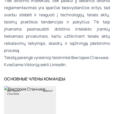
Tiek dirbtinis intelektas, tiek paskui jį sekantis teisinis
reglamentavimas yra sparčiai besivystančios sritys, tad
svarbu stebėti ir reaguoti į technologijų, teisės aktų,
teismų praktikos tendencijas ir pokyčius. Tik taip
įmanoma pasinaudoti dirbtinio intelekto įrankių
teikiamais privalumais, kartu užtikrinant teisės aktų
reikalavimų laikymąsi, skaidrų ir sąžiningą įdarbinimo
procesą.
Tekstą parengė vyresnioji teisininkė
Виктория Станчике
.
Kviečiame Viktoriją sekti
LinkedIn
.
ОСНОВНЫЕ ЧЛЕНЫ КОМАНДЫ
Виктория
Адвокат
Станчике