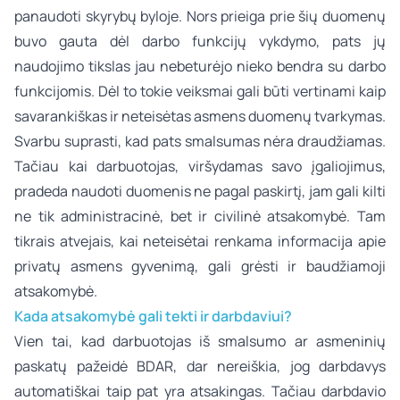
panaudoti skyrybų byloje. Nors prieiga prie šių duomenų
buvo gauta dėl darbo funkcijų vykdymo, pats jų
naudojimo tikslas jau nebeturėjo nieko bendra su darbo
funkcijomis. Dėl to tokie veiksmai gali būti vertinami kaip
savarankiškas ir neteisėtas asmens duomenų tvarkymas.
Svarbu suprasti, kad pats smalsumas nėra draudžiamas.
Tačiau kai darbuotojas, viršydamas savo įgaliojimus,
pradeda naudoti duomenis ne pagal paskirtį, jam gali kilti
ne tik administracinė, bet ir civilinė atsakomybė. Tam
tikrais atvejais, kai neteisėtai renkama informacija apie
privatų asmens gyvenimą, gali grėsti ir baudžiamoji
atsakomybė.
Kada atsakomybė gali tekti ir darbdaviui?
Vien tai, kad darbuotojas iš smalsumo ar asmeninių
paskatų pažeidė BDAR, dar nereiškia, jog darbdavys
automatiškai taip pat yra atsakingas. Tačiau darbdavio