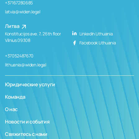
+37167280685
latvia@widen.legal
Литва
Konstitucijos ave. 7, 26th floor
LinkedIn Lithuania
Vilnius 09308
Facebook Lithuania
+37052487670
lithuania@widen.legal
Юридические услуги
Команда
О нас
Новости и события
Свяжитесь с нами