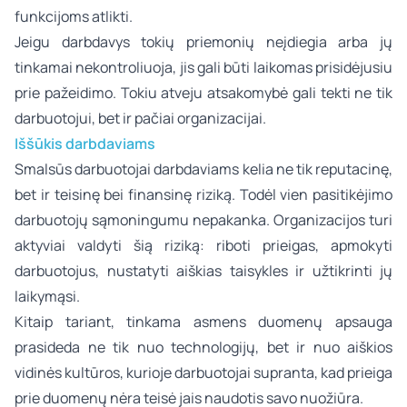
funkcijoms atlikti.
Jeigu darbdavys tokių priemonių neįdiegia arba jų
tinkamai nekontroliuoja, jis gali būti laikomas prisidėjusiu
prie pažeidimo. Tokiu atveju atsakomybė gali tekti ne tik
darbuotojui, bet ir pačiai organizacijai.
Iššūkis darbdaviams
Smalsūs darbuotojai darbdaviams kelia ne tik reputacinę,
bet ir teisinę bei finansinę riziką. Todėl vien pasitikėjimo
darbuotojų sąmoningumu nepakanka. Organizacijos turi
aktyviai valdyti šią riziką: riboti prieigas, apmokyti
darbuotojus, nustatyti aiškias taisykles ir užtikrinti jų
laikymąsi.
Kitaip tariant, tinkama asmens duomenų apsauga
prasideda ne tik nuo technologijų, bet ir nuo aiškios
vidinės kultūros, kurioje darbuotojai supranta, kad prieiga
prie duomenų nėra teisė jais naudotis savo nuožiūra.