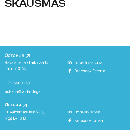
SKAUSMAS
Эстония
Rävala pst 4 / Laikmaa 15
LinkedIn Estonia
Tallinn 10145
Facebook Estonia
+3726400250
estonia@widen.legal
Латвия
Kr. Valdemāra iela 33-1,
LinkedIn Latvia
Rīga LV-1010
Facebook Latvia