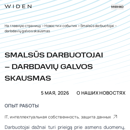
меню
На главную страницу
>
Новости и события
>
Smalsūs darbuotojai –
darbdavių galvos skausmas
SMALSŪS DARBUOTOJAI
– DARBDAVIŲ GALVOS
SKAUSMAS
5 МАЯ, 2026
О НАШИХ НОВОСТЯХ
ОПЫТ РАБОТЫ
IT, интеллектуальная собственность, защита данных
Darbuotojai dažnai turi prieigą prie asmens duomenų,