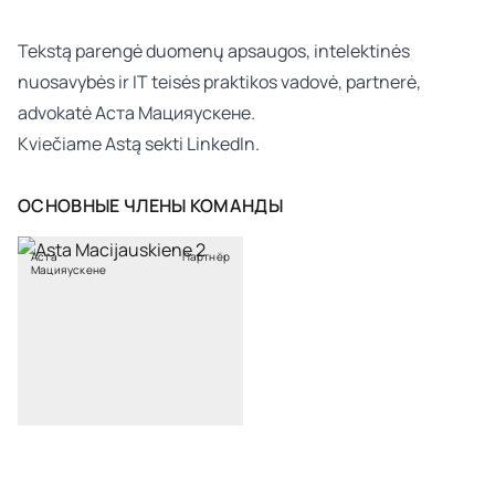
Tekstą parengė
duomenų apsaugos, intelektinės
nuosavybės ir IT teisės
praktikos vadovė, partnerė,
advokatė
Аста Мацияускене
.
Kviečiame Astą sekti
LinkedIn
.
ОСНОВНЫЕ ЧЛЕНЫ КОМАНДЫ
Аста
Партнёр
Мацияускене