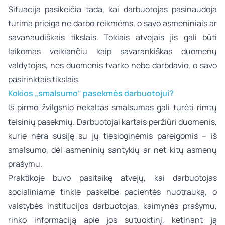
Situacija pasikeičia tada, kai darbuotojas pasinaudoja
turima prieiga ne darbo reikmėms, o savo asmeniniais ar
savanaudiškais tikslais. Tokiais atvejais jis gali būti
laikomas veikiančiu kaip savarankiškas duomenų
valdytojas, nes duomenis tvarko nebe darbdavio, o savo
pasirinktais tikslais.
Kokios „smalsumo“ pasekmės darbuotojui?
Iš pirmo žvilgsnio nekaltas smalsumas gali turėti rimtų
teisinių pasekmių. Darbuotojai kartais peržiūri duomenis,
kurie nėra susiję su jų tiesioginėmis pareigomis – iš
smalsumo, dėl asmeninių santykių ar net kitų asmenų
prašymu.
Praktikoje buvo pasitaikę atvejų, kai darbuotojas
socialiniame tinkle paskelbė pacientės nuotrauką, o
valstybės institucijos darbuotojas, kaimynės prašymu,
rinko informaciją apie jos sutuoktinį, ketinant ją