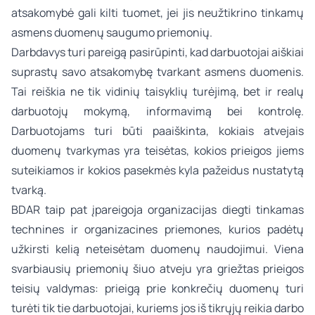
atsakomybė gali kilti tuomet, jei jis neužtikrino tinkamų
asmens duomenų saugumo priemonių.
Darbdavys turi pareigą pasirūpinti, kad darbuotojai aiškiai
suprastų savo atsakomybę tvarkant asmens duomenis.
Tai reiškia ne tik vidinių taisyklių turėjimą, bet ir realų
darbuotojų mokymą, informavimą bei kontrolę.
Darbuotojams turi būti paaiškinta, kokiais atvejais
duomenų tvarkymas yra teisėtas, kokios prieigos jiems
suteikiamos ir kokios pasekmės kyla pažeidus nustatytą
tvarką.
BDAR taip pat įpareigoja organizacijas diegti tinkamas
technines ir organizacines priemones, kurios padėtų
užkirsti kelią neteisėtam duomenų naudojimui. Viena
svarbiausių priemonių šiuo atveju yra griežtas prieigos
teisių valdymas: prieigą prie konkrečių duomenų turi
turėti tik tie darbuotojai, kuriems jos iš tikrųjų reikia darbo