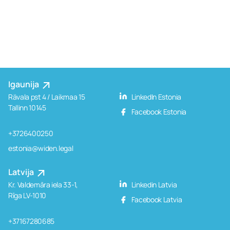
Igaunija
Rävala pst 4 / Laikmaa 15
LinkedIn Estonia
Tallinn 10145
Facebook Estonia
+3726400250
estonia@widen.legal
Latvija
Kr. Valdemāra iela 33-1,
Linkedin Latvia
Rīga LV-1010
Facebook Latvia
+37167280685