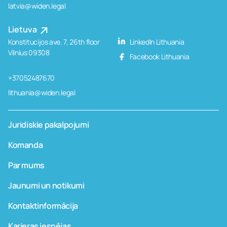
latvia@widen.legal
Lietuva
Konstitucijos ave. 7, 26th floor
LinkedIn Lithuania
Vilnius 09308
Facebook Lithuania
+37052487670
lithuania@widen.legal
Juridiskie pakalpojumi
Komanda
Par mums
Jaunumi un notikumi
Kontaktinformācija
Karjeras iespējas