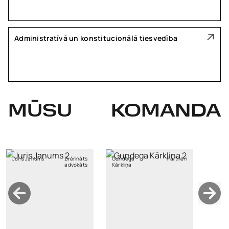
Administratīvā un konstitucionālā tiesvedība
MŪSU
KOMANDA
Juris Janums
Zvērināts
Gundega
Partneri
advokāts
Kārkliņa