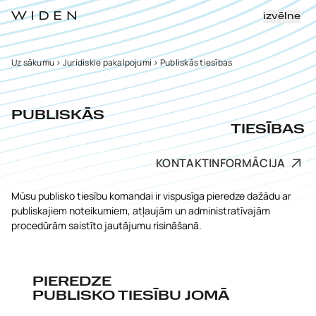
izvēlne
Uz sākumu
>
Juridiskie pakalpojumi
>
Publiskās tiesības
PUBLISKĀS
TIESĪBAS
KONTAKTINFORMĀCIJA
Mūsu publisko tiesību komandai ir vispusīga pieredze dažādu ar
publiskajiem noteikumiem, atļaujām un administratīvajām
procedūrām saistīto jautājumu risināšanā.
PIEREDZE
PUBLISKO TIESĪBU JOMĀ