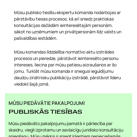
Mūsu publisko tiesību ekspertu komanda nodarbojas ar
pārstāvību tiesas procesos, kā arī sniedz praktiskas
konsultācijas dažādām ieinteresētajām personām,
sākot no uzņēmumiem un privātpersonām līdz valsts un
pašvaldības iestādēm.
Mūsu komandas līdzdalība normatīvo aktu izstrādes
procesos un pieredze, pārstāvot ieinteresēto personu
intereses, liecina par mūsu patiesu aizraušanos ar šo
jomu. Turklāt mūsu komanda ir sniegusi ieguldījumu
daudzu zinātnisku publikāciju izstrādē, pārstāvot līderu
viedokli šajā jomā.
MŪSU PIEDĀVĀTIE PAKALPOJUMI
PUBLISKĀS TIESĪBAS
Mūsu piedāvāto pakalpojumu pamatā ir pārliecība par
skaidru, viegli izprotamu un savlaicīgu juridisko konsultāciju
sniegšanu. Mūsu mērķis ir sniegt klientiem nepieciešamās