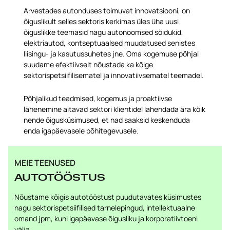
Arvestades autonduses toimuvat innovatsiooni, on
õiguslikult selles sektoris kerkimas üles üha uusi
õiguslikke teemasid nagu autonoomsed sõidukid,
elektriautod, kontseptuaalsed muudatused senistes
liisingu- ja kasutussuhetes jne. Oma kogemuse põhjal
suudame efektiivselt nõustada ka kõige
sektorispetsiifilisematel ja innovatiivsematel teemadel.
Põhjalikud teadmised, kogemus ja proaktiivse
lähenemine aitavad sektori klientidel lahendada ära kõik
nende õigusküsimused, et nad saaksid keskenduda
enda igapäevasele põhitegevusele.
MEIE TEENUSED
AUTOTÖÖSTUS
Nõustame kõigis autotööstust puudutavates küsimustes
nagu sektorispetsiifilised tarnelepingud, intellektuaalne
omand jpm, kuni igapäevase õigusliku ja korporatiivtoeni
välja.