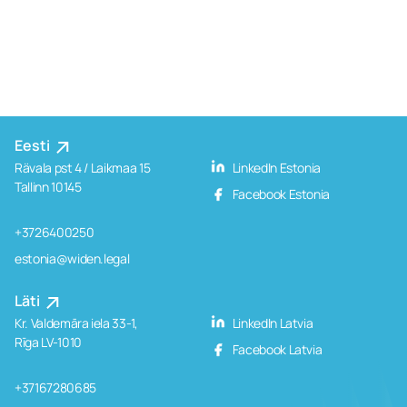
Eesti
Rävala pst 4 / Laikmaa 15
LinkedIn Estonia
Tallinn 10145
Facebook Estonia
+3726400250
estonia@widen.legal
Läti
Kr. Valdemāra iela 33-1,
LinkedIn Latvia
Rīga LV-1010
Facebook Latvia
+37167280685