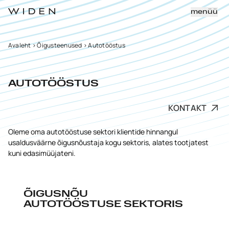
menüü
Avaleht
>
Õigusteenused
>
Autotööstus
AUTOTÖÖSTUS
KONTAKT
Oleme oma autotööstuse sektori klientide hinnangul
usaldusväärne õigusnõustaja kogu sektoris, alates tootjatest
kuni edasimüüjateni.
ÕIGUSNÕU
AUTOTÖÖSTUSE SEKTORIS