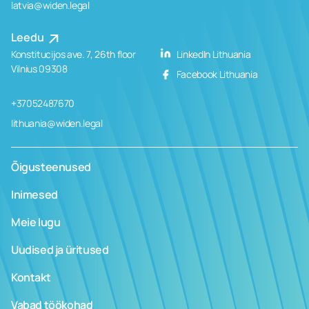
latvia@widen.legal
Leedu
Konstitucijos ave. 7, 26th floor
LinkedIn Lithuania
Vilnius 09308
Facebook Lithuania
+37052487670
lithuania@widen.legal
Õigusteenused
Inimesed
Meie lugu
Uudised ja üritused
Kontakt
Vabad töökohad