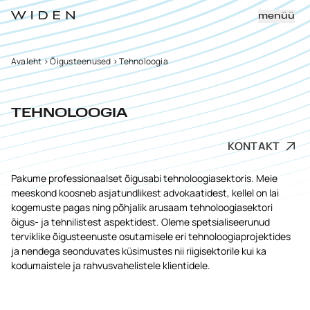
menüü
Avaleht
>
Õigusteenused
>
Tehnoloogia
TEHNOLOOGIA
KONTAKT
Pakume professionaalset õigusabi tehnoloogiasektoris. Meie
meeskond koosneb asjatundlikest advokaatidest, kellel on lai
kogemuste pagas ning põhjalik arusaam tehnoloogiasektori
õigus- ja tehnilistest aspektidest. Oleme spetsialiseerunud
terviklike õigusteenuste osutamisele eri tehnoloogiaprojektides
ja nendega seonduvates küsimustes nii riigisektorile kui ka
kodumaistele ja rahvusvahelistele klientidele.