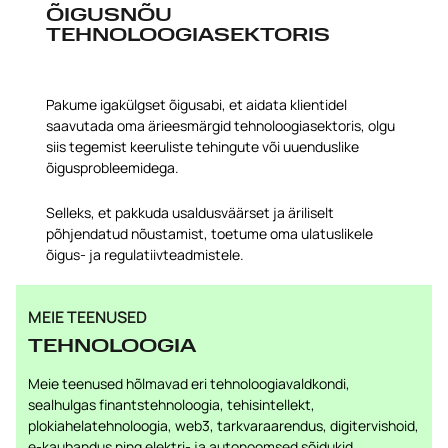
ÕIGUSNÕU
TEHNOLOOGIASEKTORIS
Pakume igakülgset õigusabi, et aidata klientidel
saavutada oma ärieesmärgid tehnoloogiasektoris, olgu
siis tegemist keeruliste tehingute või uuenduslike
õigusprobleemidega.
Selleks, et pakkuda usaldusväärset ja äriliselt
põhjendatud nõustamist, toetume oma ulatuslikele
õigus- ja regulatiivteadmistele.
MEIE TEENUSED
TEHNOLOOGIA
Meie teenused hõlmavad eri tehnoloogiavaldkondi,
sealhulgas finantstehnoloogia, tehisintellekt,
plokiahelatehnoloogia, web3, tarkvaraarendus, digitervishoid,
e-kaubandus ning elektri- ja autonoomsed sõidukid.