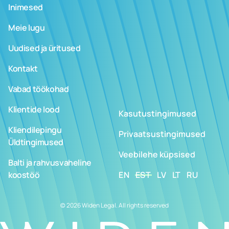
Inimesed
Meie lugu
Uudised ja üritused
Kontakt
Vabad töökohad
Klientide lood
Kasutustingimused
Kliendilepingu
Privaatsustingimused
Üldtingimused
Veebilehe küpsised
Balti ja rahvusvaheline
koostöö
EN
EST
LV
LT
RU
© 2026 Widen Legal. All rights reserved