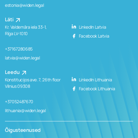
estonia@widen.legal
Läti
Kr. Valdemāra iela 33-1,
LinkedIn Latvia
Rīga LV-1010
Facebook Latvia
+37167280685
latvia@widen.legal
Leedu
Konstitucijos ave. 7, 26th floor
LinkedIn Lithuania
Vilnius 09308
Facebook Lithuania
+37052487670
lithuania@widen.legal
Õigusteenused