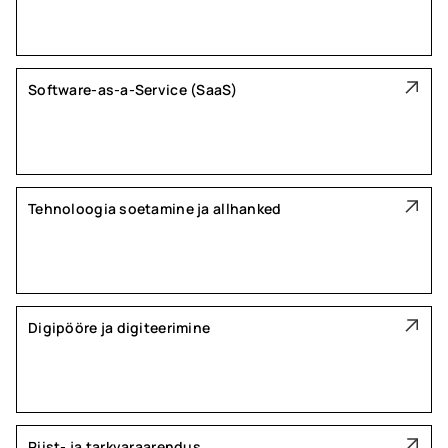
Software-as-a-Service (SaaS)
Tehnoloogia soetamine ja allhanked
Digipööre ja digiteerimine
Riist- ja tarkvaraarendus