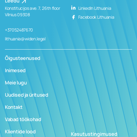
Leedu
Konstitucijos ave. 7, 26th floor
LinkedIn Lithuania
Vilnius 09308
Facebook Lithuania
+37052487670
lithuania@widen.legal
Õigusteenused
Inimesed
Meie lugu
Uudised ja üritused
Kontakt
Vabad töökohad
Klientide lood
Kasutustingimused