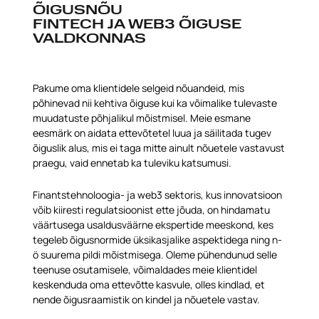
ÕIGUSNÕU
FINTECH JA WEB3 ÕIGUSE
VALDKONNAS
Pakume oma klientidele selgeid nõuandeid, mis
põhinevad nii kehtiva õiguse kui ka võimalike tulevaste
muudatuste põhjalikul mõistmisel. Meie esmane
eesmärk on aidata ettevõtetel luua ja säilitada tugev
õiguslik alus, mis ei taga mitte ainult nõuetele vastavust
praegu, vaid ennetab ka tuleviku katsumusi.
Finantstehnoloogia- ja web3 sektoris, kus innovatsioon
võib kiiresti regulatsioonist ette jõuda, on hindamatu
väärtusega usaldusväärne ekspertide meeskond, kes
tegeleb õigusnormide üksikasjalike aspektidega ning n-
ö suurema pildi mõistmisega. Oleme pühendunud selle
teenuse osutamisele, võimaldades meie klientidel
keskenduda oma ettevõtte kasvule, olles kindlad, et
nende õigusraamistik on kindel ja nõuetele vastav.