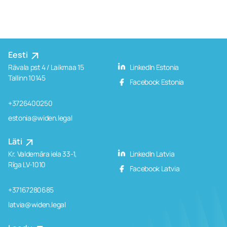
Eesti
Rävala pst 4 / Laikmaa 15
LinkedIn Estonia
Tallinn 10145
Facebook Estonia
+3726400250
estonia@widen.legal
Läti
Kr. Valdemāra iela 33-1,
LinkedIn Latvia
Rīga LV-1010
Facebook Latvia
+37167280685
latvia@widen.legal