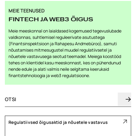
MEIE TEENUSED
FINTECH JA WEB3 ÕIGUS
Meie meeskonnal on laialdased kogemused tegevuslubade
valdkonnas, suhtlemisel reguleerivate asutustega
(Finantsinspektsioon ja Rahapesu Andmebüroo), samuti
nõustamises mitmesugustel muudel regulatiivsetel ja
nõuetele vastavusega seotud teemadel. Meiega koostööd
tehes on klientidel kasu meeskonnast, kes on pühendunud
nende edule ja alati valmis neile selgitama keerukaid
finantstehnoloogia ja web3 regulatsioone.
Regulatiivsed õigusaktid ja nõuetele vastavus