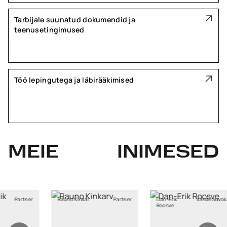
Tarbijale suunatud dokumendid ja
teenusetingimused
Töö lepingutega ja läbirääkimised
MEIE
INIMESED
Kinkar
Partner
Dan-Erik
Vandeadvokaat
Sten-Marten
Roosve
Pukka