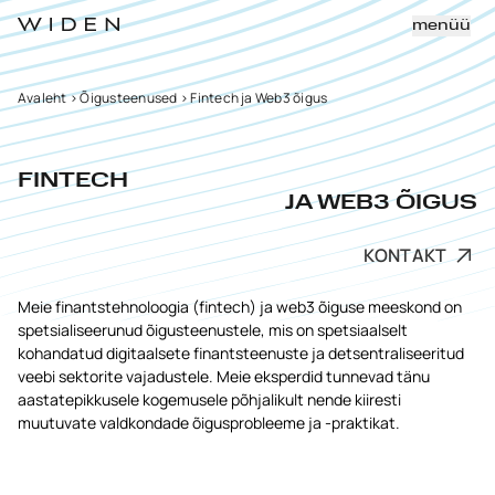
menüü
Avaleht
>
Õigusteenused
>
Fintech ja Web3 õigus
FINTECH
JA WEB3 ÕIGUS
KONTAKT
Meie finantstehnoloogia (fintech) ja web3 õiguse meeskond on
spetsialiseerunud õigusteenustele, mis on spetsiaalselt
kohandatud digitaalsete finantsteenuste ja detsentraliseeritud
veebi sektorite vajadustele. Meie eksperdid tunnevad tänu
aastatepikkusele kogemusele põhjalikult nende kiiresti
muutuvate valdkondade õigusprobleeme ja -praktikat.