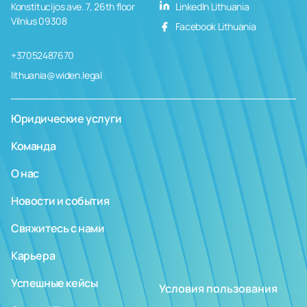
Konstitucijos ave. 7, 26th floor
LinkedIn Lithuania
Vilnius 09308
Facebook Lithuania
+37052487670
lithuania@widen.legal
Юридические услуги
Команда
О нас
Новости и события
Свяжитесь с нами
Карьера
Успешные кейсы
Условия пользования