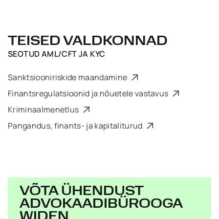
TEISED VALDKONNAD
SEOTUD
AML/CFT JA KYC
Sanktsiooniriskide maandamine
Finantsregulatsioonid ja nõuetele vastavus
Kriminaalmenetlus
Pangandus, finants- ja kapitaliturud
VÕTA ÜHENDUST
ADVOKAADIBÜROOGA
WIDEN