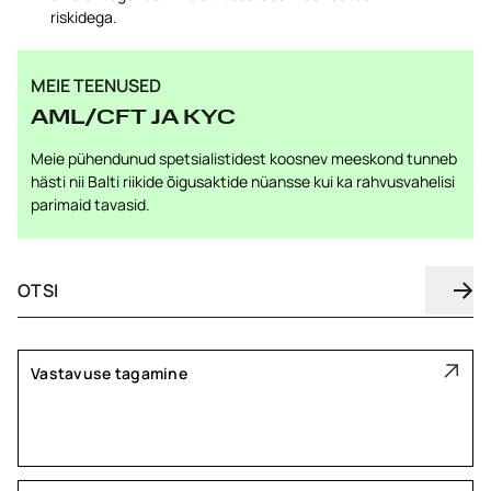
riskidega.
MEIE TEENUSED
AML/CFT JA KYC
Meie pühendunud spetsialistidest koosnev meeskond tunneb
hästi nii Balti riikide õigusaktide nüansse kui ka rahvusvahelisi
parimaid tavasid.
Vastavuse tagamine