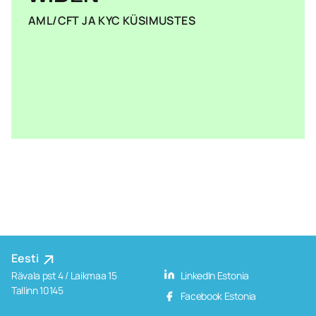
AML/CFT JA KYC KÜSIMUSTES
Eesti
Rävala pst 4 / Laikmaa 15
LinkedIn Estonia
Tallinn 10145
Facebook Estonia