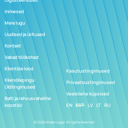
Õigusteenused
Inimesed
Meie lugu
Uudised ja üritused
Kontakt
Vabad töökohad
Klientide lood
Kasutustingimused
Kliendilepingu
Privaatsustingimused
Üldtingimused
Veebilehe küpsised
Balti ja rahvusvaheline
koostöö
EN
EST
LV
LT
RU
© 2026 Widen Legal. All rights reserved