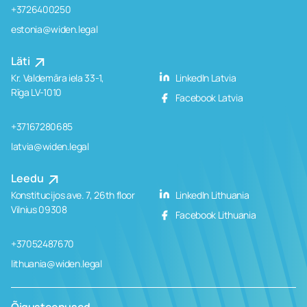
+3726400250
estonia@widen.legal
Läti
Kr. Valdemāra iela 33-1,
LinkedIn Latvia
Rīga LV-1010
Facebook Latvia
+37167280685
latvia@widen.legal
Leedu
Konstitucijos ave. 7, 26th floor
LinkedIn Lithuania
Vilnius 09308
Facebook Lithuania
+37052487670
lithuania@widen.legal