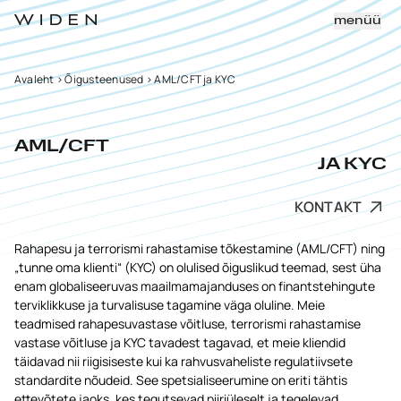
menüü
Avaleht
>
Õigusteenused
>
AML/CFT ja KYC
AML/CFT
JA KYC
KONTAKT
Rahapesu ja terrorismi rahastamise tõkestamine (AML/CFT) ning
„tunne oma klienti“ (KYC) on olulised õiguslikud teemad, sest üha
enam globaliseeruvas maailmamajanduses on finantstehingute
terviklikkuse ja turvalisuse tagamine väga oluline. Meie
teadmised rahapesuvastase võitluse, terrorismi rahastamise
vastase võitluse ja KYC tavadest tagavad, et meie kliendid
täidavad nii riigisiseste kui ka rahvusvaheliste regulatiivsete
standardite nõudeid. See spetsialiseerumine on eriti tähtis
ettevõtete jaoks, kes tegutsevad piiriüleselt ja tegelevad