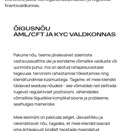
finantsvaldkonnas.
ÕIGUSNÕU
AML/CFT JA KYC VALDKONNAS
Pakume nõu, teeme järelevalvet sisemiste
vastavusauditite üle ja esindame võimalike vaidluste või
uurimiste puhul, mis on seotud rahapesuvastase
tegevuse, terrorismi rahastamise tõkestamise ning
klienditundmise küsimustega. Tagame, et meie kliendid
täidavad seaduse nõudeid - see võimaldab neil säilitada
tugevat regulatiivset positsiooni, vähendades
võimalikke õiguslikke komplikatsioone ja probleeme,
sealhulgas maineriske.
Meie eesmärk on pakkuda selget, ülevaatlikku ja
rakendatavat nõu, tagades, et meie kliendid saavad
oma äritegevust kindlalt teostada maandatud