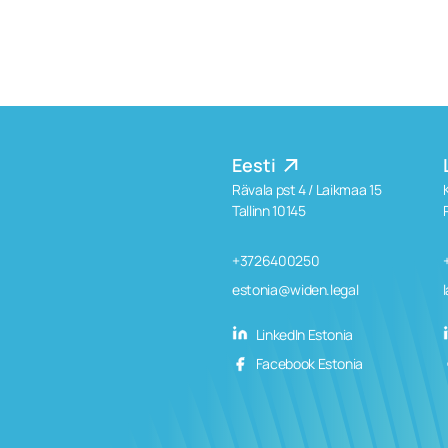
Eesti
Rävala pst 4 / Laikmaa 15
Tallinn 10145
+3726400250
estonia@widen.legal
LinkedIn Estonia
Facebook Estonia