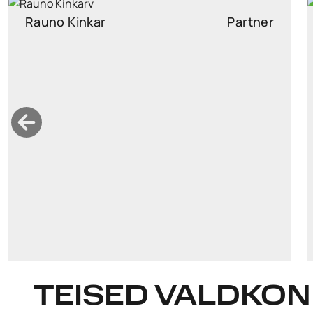
Rauno Kinkar
Partner
rauno.kinkar@widen.legal
LinkedIn
+372 5664 5629
TEISED VALDKO