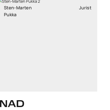
Sten-Marten
Jurist
Pukka
sten-marten.pukka@widen.legal
LinkedIn
+372 5820 2114
NNAD