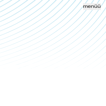
menüü