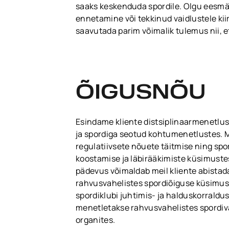
saaks keskenduda spordile. Olgu eesmär
ennetamine või tekkinud vaidlustele kii
saavutada parim võimalik tulemus nii, et
ÕIGUSNÕU
Esindame kliente distsiplinaarmenetlu
ja spordiga seotud kohtumenetlustes.
regulatiivsete nõuete täitmise ning sp
koostamise ja läbirääkimiste küsimustes
pädevus võimaldab meil kliente abistada 
rahvusvahelistes spordiõiguse küsimust
spordiklubi juhtimis- ja halduskorraldu
menetletakse rahvusvahelistes spordiv
organites.