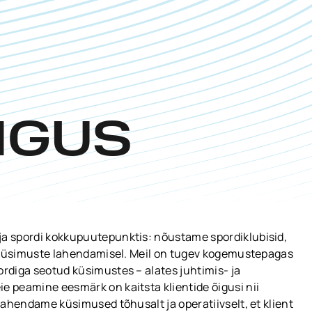
IGUS
ja spordi kokkupuutepunktis: nõustame spordiklubisid,
ke küsimuste lahendamisel. Meil on tugev kogemustepagas
ordiga seotud küsimustes – alates juhtimis- ja
e peamine eesmärk on kaitsta klientide õigusi nii
 Lahendame küsimused tõhusalt ja operatiivselt, et klient