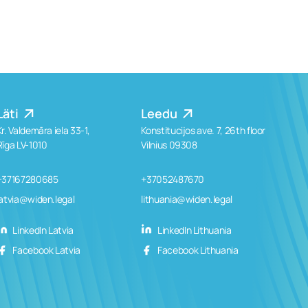
Läti
Leedu
Kr. Valdemāra iela 33-1,
Konstitucijos ave. 7, 26th floor
Rīga LV-1010
Vilnius 09308
+37167280685
+37052487670
latvia@widen.legal
lithuania@widen.legal
LinkedIn Latvia
LinkedIn Lithuania
Facebook Latvia
Facebook Lithuania