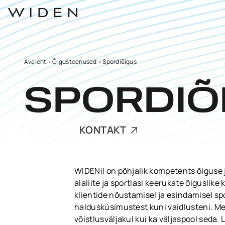
Avaleht
>
Õigusteenused
>
Spordiõigus
SPORDIÕ
KONTAKT
WIDENil on põhjalik kompetents õiguse 
alaliite ja sportlasi keerukate õigusli
klientide nõustamisel ja esindamisel sp
haldusküsimustest kuni vaidlusteni. Mei
võistlusväljakul kui ka väljaspool seda.