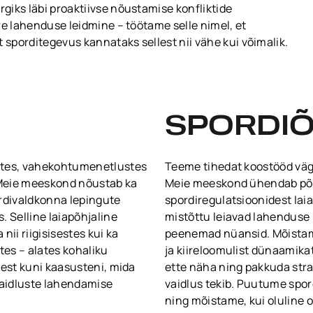
giks läbi proaktiivse nõustamise konfliktide
re lahenduse leidmine – töötame selle nimel, et
 sporditegevus kannataks sellest nii vähe kui võimalik.
SPORDIÕ
stes, vahekohtumenetlustes
Teeme tihedat koostööd väga 
 Meie meeskond nõustab ka
Meie meeskond ühendab põh
ordivaldkonna lepingute
spordiregulatsioonidest la
. Selline laiapõhjaline
mistõttu leiavad lahenduse 
nii riigisisestes kui ka
peenemad nüansid. Mõistam
es – alates kohaliku
ja kiireloomulist dünaamika
sest kuni kaasusteni, mida
ette näha ning pakkuda strat
aidluste lahendamise
vaidlus tekib. Puutume spor
ning mõistame, kui oluline 