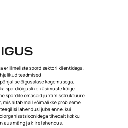
IGUS
eriilmeliste spordisektori klientidega.
jalikud teadmised
iapõhjalise õigusalase kogemusega,
ka spordiõiguslike küsimuste kõige
e spordile omaseid juhtimisstruktuure
t, mis aitab meil võimalikke probleeme
eegilisi lahendusi juba enne, kui
diorganisatsioonidega tihedalt kokku
on aus mäng ja kiire lahendus.