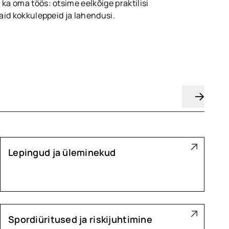
 oma töös: otsime eelkõige praktilisi
id kokkuleppeid ja lahendusi.
Lepingud ja üleminekud
Spordiüritused ja riskijuhtimine