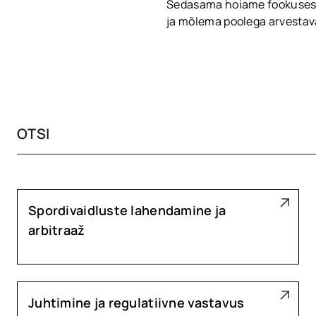
Sedasama hoiame fookuses ka
ja mõlema poolega arvestava
Spordivaidluste lahendamine ja
arbitraaž
Juhtimine ja regulatiivne vastavus