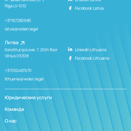
Rīga LV-1010
Facebook Latvia
+37167280685
latvia@widen.legal
Литва
Konstitucijos ave. 7, 26th floor
LinkedIn Lithuania
Vilnius 09308
Facebook Lithuania
+37052487670
lithuania@widen.legal
Юридические услуги
Команда
О нас