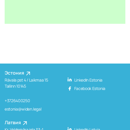
Эстония
Rävala pst 4 / Laikmaa 15
LinkedIn Estonia
Tallinn 10145
Facebook Estonia
+3726400250
estonia@widen.legal
Латвия
Kr. Valdemāra iela 33-1,
LinkedIn Latvia