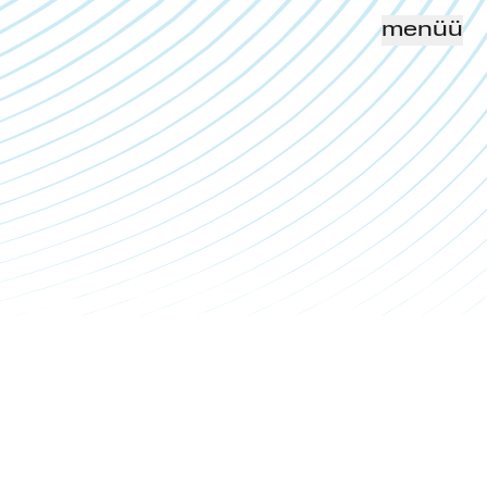
menüü