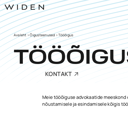
Avaleht
>
Õigusteenused
>
Tööõigus
TÖÖÕIGU
KONTAKT
Meie tööõiguse advokaatide meeskond o
nõustamisele ja esindamisele kõigis t