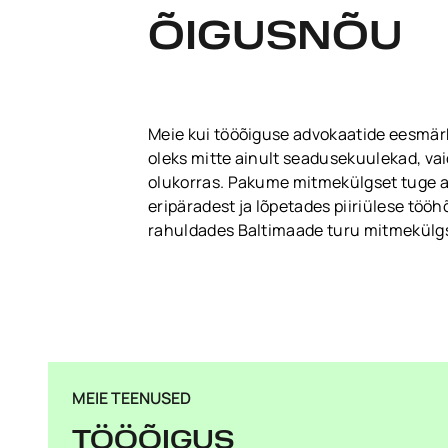
ÕIGUSNÕU
Meie kui tööõiguse advokaatide eesmärk 
oleks mitte ainult seadusekuulekad, va
olukorras. Pakume mitmekülgset tuge al
eripäradest ja lõpetades piiriülese töö
rahuldades Baltimaade turu mitmekülgs
MEIE TEENUSED
TÖÖÕIGUS