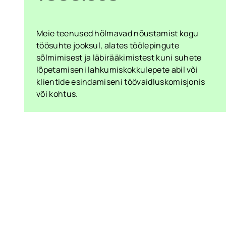
Meie teenused hõlmavad nõustamist kogu
töösuhte jooksul, alates töölepingute
sõlmimisest ja läbirääkimistest kuni suhete
lõpetamiseni lahkumiskokkulepete abil või
klientide esindamiseni töövaidluskomisjonis
või kohtus.