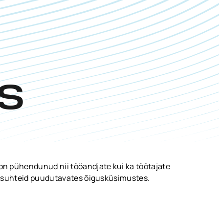
S
n pühendunud nii tööandjate kui ka töötajate
öösuhteid puudutavates õigusküsimustes.