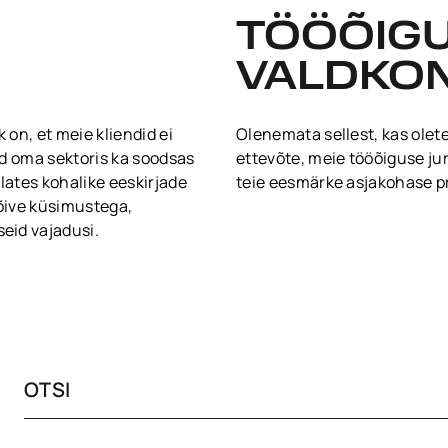
TÖÖÕIG
VALDKO
on, et meie kliendid ei
Olenemata sellest, kas olete
id oma sektoris ka soodsas
ettevõte, meie tööõiguse j
ates kohalike eeskirjade
teie eesmärke asjakohase p
hõive küsimustega,
eid vajadusi.