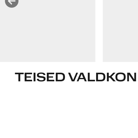
kristi.sild@widen.legal
LinkedIn
+372 511 7727
TEISED VALDKO