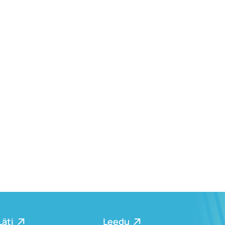
Läti
Leedu