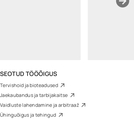
marjastina.saaliste@widen.legal
LinkedIn
+372 640 0250
SEOTUD
TÖÖÕIGUS
Tervishoid ja bioteadused
Jaekaubandus ja tarbijakaitse
Vaidluste lahendamine ja arbitraaž
Ühinguõigus ja tehingud