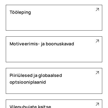
Tööleping
Motiveerimis- ja boonuskavad
Piiriülesed ja globaalsed
optsiooniplaanid
Vilepuhujate kaitse