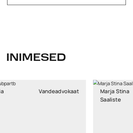
INIMESED
Kaisa-Maria
Vandeadvokaat
Kubpart