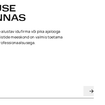
USE
NNAS
 alustav idufirma või pika ajalooga
uristide meeskond on valmis toetama
rofessionaalsusega.
­