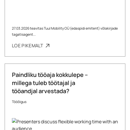
27.03.2026 teavitas Tuul Mobility OÜ (edaspidi emitent) võlakirjade
tagatisagent...
LOE PIKEMALT
Paindliku tööaja kokkulepe –
millega tuleb töötajal ja
tööandjal arvestada?
Tööõigus