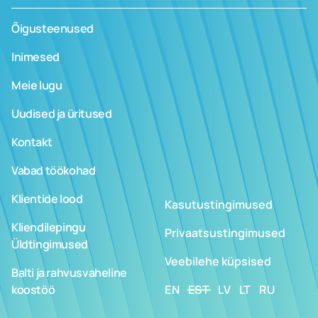
Õigusteenused
Inimesed
Meie lugu
Uudised ja üritused
Kontakt
Vabad töökohad
Klientide lood
Kasutustingimused
Kliendilepingu
Privaatsustingimused
Üldtingimused
Veebilehe küpsised
Balti ja rahvusvaheline
koostöö
EN
EST
LV
LT
RU