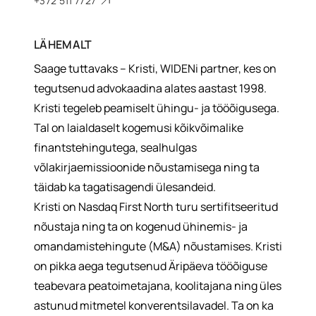
+372 511 7727
LÄHEMALT
Saage tuttavaks – Kristi, WIDENi partner, kes on
tegutsenud advokaadina alates aastast 1998.
Kristi tegeleb peamiselt ühingu- ja tööõigusega.
Tal on laialdaselt kogemusi kõikvõimalike
finantstehingutega, sealhulgas
võlakirjaemissioonide nõustamisega ning ta
täidab ka tagatisagendi ülesandeid.
Kristi on Nasdaq First North turu sertifitseeritud
nõustaja ning ta on kogenud ühinemis- ja
omandamistehingute (M&A) nõustamises. Kristi
on pikka aega tegutsenud Äripäeva tööõiguse
teabevara peatoimetajana, koolitajana ning üles
astunud mitmetel konverentsilavadel. Ta on ka