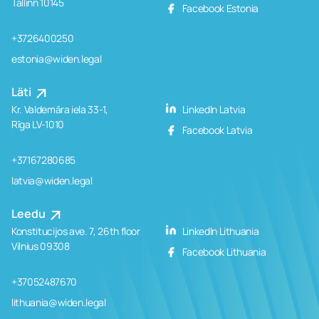
Tallinn 10145
Facebook Estonia
+3726400250
estonia@widen.legal
Läti
Kr. Valdemāra iela 33-1,
LinkedIn Latvia
Rīga LV-1010
Facebook Latvia
+37167280685
latvia@widen.legal
Leedu
Konstitucijos ave. 7, 26th floor
LinkedIn Lithuania
Vilnius 09308
Facebook Lithuania
+37052487670
lithuania@widen.legal