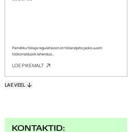
Paindliku tööaja regulatsioon on tööandjate jaoks uusim
töökorralduslik lahendus...
LOE PIKEMALT
LAE VEEL
KONTAKTID: