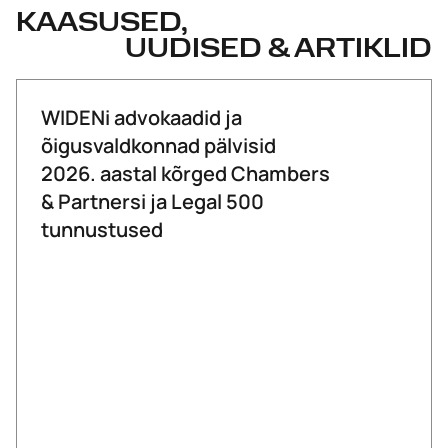
KAASUSED,
UUDISED & ARTIKLID
WIDENi advokaadid ja
õigusvaldkonnad pälvisid
2026. aastal kõrged Chambers
& Partnersi ja Legal 500
tunnustused