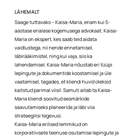
LÄHEMALT
Saage tuttavaks – Kaisa-Maria, enam kui 5-
aastase erialase kogemusega advokaat. Kaisa-
Maria on ekspert, kes saab teid aidata
vaidlustega, nii nende ennetamisel,
läbirääkimistel, ning kui vaja, siis ka
lahendamisel. Kaisa-Maria nõustab eri tüüpi
lepingute ja dokumentide koostamisel ja üle
vaatamisel, tagades, et kliendi huvid oleksid
kaitstud parimal viisil. Samuti aitab ta Kaisa-
Maria kliendi soovitud eesmärkide
saavutamiseks planeerida ja läbi viia
strateegilisi tegevusi.
Kaisa-Maria erilised lemmikud on
korporatiivsete teenuse osutamise lepingute ja