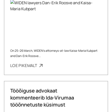
On 25–26 March, WIDEN’s attorneys-at-law Kaisa-Maria Kubpart
and Dan-Erik Roosve...
LOE PIKEMALT
Tööõiguse advokaat
kommenteerib Ida-Virumaa
tööõnnetuste küsimust