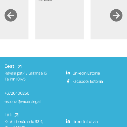
Eesti
Rävala pst 4 / Laikmaa 15
LinkedIn Estonia
Tallinn 10145
Facebook Estonia
+3726400250
estonia@widen.legal
Läti
Kr. Valdemāra iela 33-1,
LinkedIn Latvia