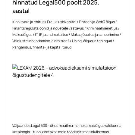
hinnatud Legal500 poolt 2025.
aastal
Kinnisvara ja ehitus
/
Era- ja riskikapital
/
Fintech ja Web3 õigus
/
Finantsregulatsioonid ja nõuetele vastavus
/
Kriminaalmenetlus
/
Maksuõigus
/
IT, IP ja andmekaitse
/
Maksejõuetus ja saneerimine
/
Vaidluste lahendamine ja arbitraaž
/
Ühinguõigus ja tehingud
/
Pangandus, finants- ja kapitaliturud
Väljaandes Legal 500 – ühes maailma mainekamas õigusvaldkonna
kataloogis – tunnustatakse meie tööd seitsmes olulisemas