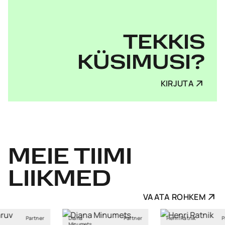
TEKKIS
KÜSIMUSI?
KIRJUTA
MEIE
TIIMI
LIIKMED
VAATA ROHKEM
Partner
Henri Ratnik
Partner
Kristi Sild
ts