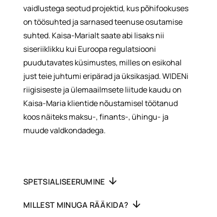
vaidlustega seotud projektid, kus põhifookuses
on töösuhted ja sarnased teenuse osutamise
suhted. Kaisa-Marialt saate abi lisaks nii
siseriiklikku kui Euroopa regulatsiooni
puudutavates küsimustes, milles on esikohal
just teie juhtumi eripärad ja üksikasjad. WIDENi
riigisiseste ja ülemaailmsete liitude kaudu on
Kaisa-Maria klientide nõustamisel töötanud
koos näiteks maksu-, finants-, ühingu- ja
muude valdkondadega.
SPETSIALISEERUMINE
MILLEST MINUGA RÄÄKIDA?