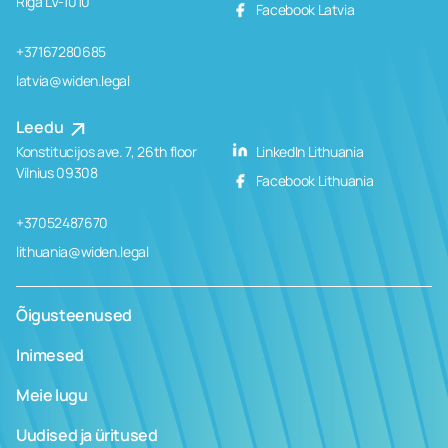
Rīga LV-1010
Facebook Latvia
+37167280685
latvia@widen.legal
Leedu
Konstitucijos ave. 7, 26th floor
LinkedIn Lithuania
Vilnius 09308
Facebook Lithuania
+37052487670
lithuania@widen.legal
Õigusteenused
Inimesed
Meie lugu
Uudised ja üritused