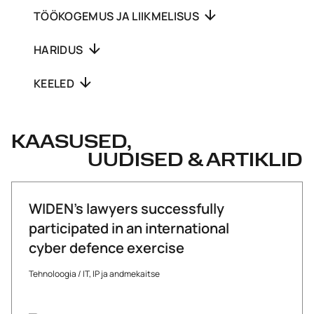
TÖÖKOGEMUS JA LIIKMELISUS
HARIDUS
KEELED
KAASUSED,
UUDISED & ARTIKLID
WIDEN’s lawyers successfully
participated in an international
cyber defence exercise
Tehnoloogia
/
IT, IP ja andmekaitse