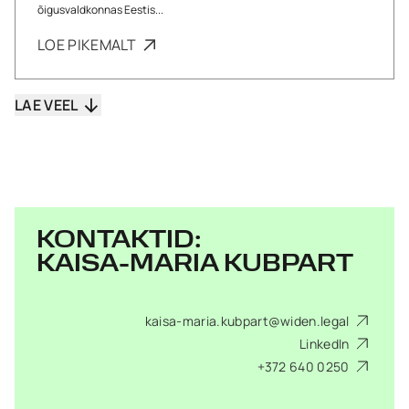
õigusvaldkonnas Eestis...
LOE PIKEMALT
LAE VEEL
KONTAKTID:
KAISA-MARIA KUBPART
kaisa-maria.kubpart@widen.legal
LinkedIn
+372 640 0250